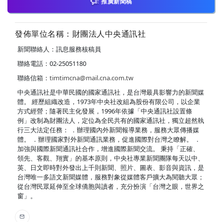
推廣新聞稿
發佈單位名稱：財團法人中央通訊社
新聞聯絡人：訊息服務核稿員
聯絡電話：02-25051180
聯絡信箱：
timtimcna@mail.cna.com.tw
中央通訊社是中華民國的國家通訊社，是台灣最具影響力的新聞媒
體。 經歷組織改造，1973年中央社改組為股份有限公司，以企業
方式經營；隨著民主化發展，1996年依據「中央通訊社設置條
例」改制為財團法人，定位為全民共有的國家通訊社，獨立超然執
行三大法定任務： ．辦理國內外新聞報導業務，服務大眾傳播媒
體。 ．辦理國家對外新聞通訊業務，促進國際對台灣之瞭解。 ．
加強與國際新聞通訊社合作，增進國際新聞交流。 秉持「正確、
領先、客觀、翔實」的基本原則，中央社專業新聞團隊每天以中、
英、日文即時對外發出上千則新聞、照片、圖表、影音與資訊，是
台灣唯一多語文新聞媒體，服務對象從媒體客戶擴大為閱聽大眾；
從台灣民眾延伸至全球僑胞與讀者，充分扮演「台灣之眼，世界之
窗」。