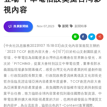
視內容
Nov 07,2023
新聞
新聞時事
推廣新聞稿
(中央社訊息服務20231107 15:18:03)由文化內容策進院主辦的
「2023 TCCF 創意內容大會」今(11/7)日於松山文創園區盛大
登場，中華電信為鼓勵更多台灣作品有機會在世界舞台發光，本
次於「PITCHING」提案大會特別設立中華電信獎，董事長郭水
義親臨現場參加開幕儀式，感受台灣文化內容產業的旺盛創作能
量；行政院副院長鄭文燦、行政院政務委員林萬億及文化部長史
哲亦蒞臨見證這場亞洲內容產業年度盛事。TCCF創意內容大會
為亞洲重要內容產業盛會，肩負國際內容版權市場交易與創投提
案平台任務，致力協助全球內容業者找到最佳國際合製資源。中
華電信秉持擴大佈局影視產業的方針，也將持續發掘台灣優質文
創內容IP，為台流造浪，協助出色的T-Content進軍國際。