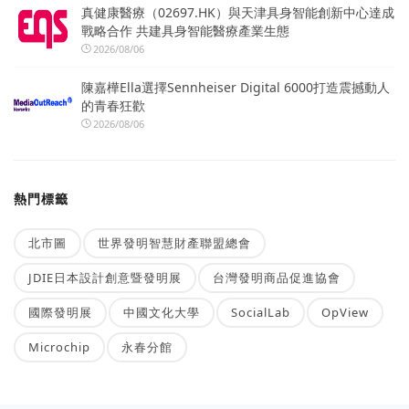
真健康醫療（02697.HK）與天津具身智能創新中心達成
戰略合作 共建具身智能醫療產業生態
2026/08/06
陳嘉樺Ella選擇Sennheiser Digital 6000打造震撼動人
的青春狂歡
2026/08/06
熱門標籤
北市圖
世界發明智慧財產聯盟總會
JDIE日本設計創意暨發明展
台灣發明商品促進協會
國際發明展
中國文化大學
SocialLab
OpView
Microchip
永春分館