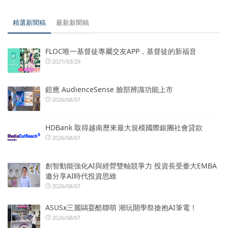
精選新聞稿
最新新聞稿
FLOC唯一基督徒專屬交友APP，基督徒的新福音
2021/03/29
鎧應 AudienceSense 臉部辨識功能上市
2026/08/07
HDBank 取得越南歷來最大規模國際銀團社會貸款
2026/08/07
創智動能強化AI與經營雙軸競爭力 投資長受臺大EMBA
邀分享AI時代投資思維
2026/08/07
ASUSx三麗鷗耍酷聯萌 潮玩開學祭搶抱AI筆電！
2026/08/07