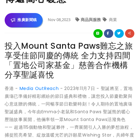
Nov 08,2023
商品與服務
商業
推廣新聞稿
投入Mount Santa Paws難忘之旅
享受佳節同慶的傳統 全力支持四間
「置地公司家基金」慈善合作機構
分享聖誕喜悅
香港 -
Media OutReach
- 2023年11月7日 - 聖誕將至，置地
廣塲已準備好精彩繽紛的節日盛典和禮物，讓您投入節慶歡聚與
心意送贈的傳統，一同暢享節日歡樂時刻！令人期待的置地廣塲
聖誕盛典，今年由Emma小老鼠和Santa Paws 聖誕熊的暖心
歷險故事展開，他倆率領一眾Mount Santa Paws活潑角色
—— 超過115個動物和聖誕夥伴，一齊展開引人入勝的夢想旅程，
捕捉照亮希望、綻放溫暖光芒的許願星Wishing Star，共締年度