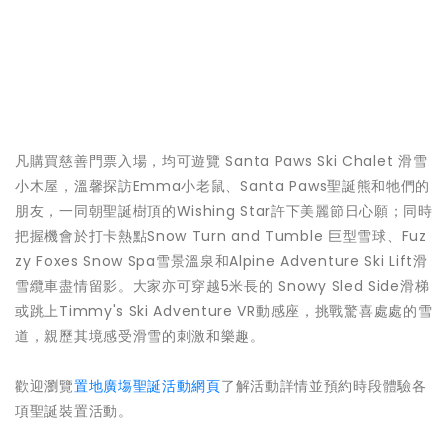
凡購買慈善門票入場，均可遊覽 Santa Paws Ski Chalet 滑雪
小木屋，溫馨探訪Emma小老鼠、Santa Paws聖誕熊和牠們的
朋友，一同朝聖誕樹頂的Wishing Star許下美麗節日心願；同時
把握機會於打卡熱點Snow Turn and Tumble 巨型雪球、Fuz
zy Foxes Snow Spa雪景溫泉和Alpine Adventure Ski Lift滑
雪纜車盡情留影。大家亦可穿越5米長的 Snowy Sled Side滑梯
或跳上Timmy's Ski Adventure VR動感座，挑戰驚喜處處的雪
道，親歷其境感受滑雪的刺激和樂趣。
歡迎瀏覽
置地廣塲聖誕活動網頁
了解活動詳情並預約時段體驗各
項聖誕裝置活動。