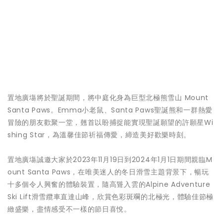
置地廣塲將於聖誕期間，將中庭化身為巨型北極熊雪山 Mount
Santa Paws。Emma小老鼠、Santa Paws聖誕熊和一群熱愛
冒險的朋友歡聚一堂，翹首以盼捕捉能實現聖誕願望的許願星Wi
shing Star，為溫馨佳節祈福傳愛，締造美好歡樂時刻。
置地廣塲誠邀大家於2023年11月19日到2024年1月1日期間親臨M
ount Santa Paws，在唯美迷人的冬日滑雪主題背景下，暢玩
十多個令人興奮的體驗裝置，隨高聳入雲的Alpine Adventure
Ski Lift滑雪纜車直達山峰，欣賞色彩斑斕的北極光，體驗佳節極
緻盛樂，盡情感受不一樣的節日喜悅。