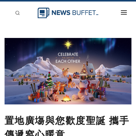
回到首頁
新聞稿分類
登入
刊登
置地廣塲與您歡度聖誕 攜手
傳遞窩心暖意