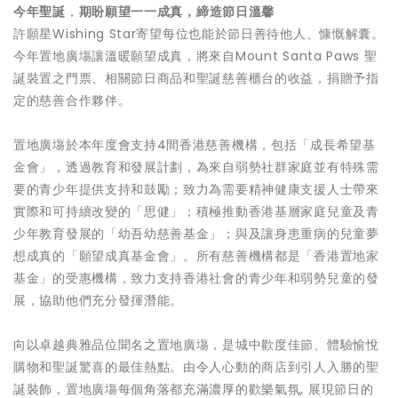
今年
聖誕
，
期盼
願
望一一成真
，
締
造
節
日
溫
馨
許願星Wishing Star寄望每位也能於節日善待他人、慷慨解囊。
今年置地廣塲讓溫暖願望成真，將來自Mount Santa Paws 聖
誕裝置之門票、相關節日商品和聖誕慈善櫃台的收益，捐贈予指
定的慈善合作夥伴。
置地廣塲於本年度會支持4間香港慈善機構，包括「成長希望基
金會」，透過教育和發展計劃，為來自弱勢社群家庭並有特殊需
要的青少年提供支持和鼓勵；致力為需要精神健康支援人士帶來
實際和可持續改變的「思健」；積極推動香港基層家庭兒童及青
少年教育發展的「幼吾幼慈善基金」；與及讓身患重病的兒童夢
想成真的「願望成真基金會」。所有慈善機構都是「香港置地家
基金」的受惠機構，致力支持香港社會的青少年和弱勢兒童的發
展，協助他們充分發揮潛能。
向以卓越典雅品位聞名之置地廣塲，是城中歡度佳節、體驗愉悅
購物和聖誕驚喜的最佳熱點。由令人心動的商店到引人入勝的聖
誕裝飾，置地廣塲每個角落都充滿濃厚的歡樂氣氛, 展現節日的