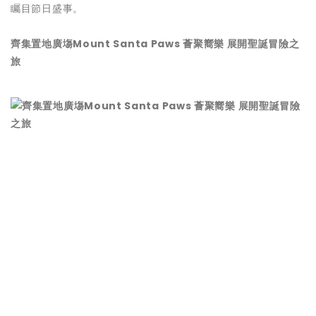
矚目節日盛事。
齊
集
置地
廣
塲
Mount Santa Paws
薈
聚
嚮樂
展
開聖誕
冒
險
之
旅