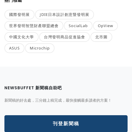
熱門標籤
國際發明展
JDIE日本設計創意暨發明展
世界發明智慧財產聯盟總會
SocialLab
OpView
中國文化大學
台灣發明商品促進協會
北市圖
ASUS
Microchip
NEWSBUFFET 新聞稿自助吧
新聞稿的好去處，三分鐘上稿完成，最快接觸最多讀者的方案！
刊登新聞稿