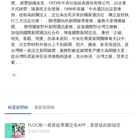
體。 經歷組織改造，1973年中央社改組為股份有限公司，以企業
方式經營；隨著民主化發展，1996年依據「中央通訊社設置條
例」改制為財團法人，定位為全民共有的國家通訊社，獨立超然執
行三大法定任務： ．辦理國內外新聞報導業務，服務大眾傳播媒
體。 ．辦理國家對外新聞通訊業務，促進國際對台灣之瞭解。 ．
加強與國際新聞通訊社合作，增進國際新聞交流。 秉持「正確、
領先、客觀、翔實」的基本原則，中央社專業新聞團隊每天以中、
英、日文即時對外發出上千則新聞、照片、圖表、影音與資訊，是
台灣唯一多語文新聞媒體，服務對象從媒體客戶擴大為閱聽大眾；
從台灣民眾延伸至全球僑胞與讀者，充分扮演「台灣之眼，世界之
窗」。
精選新聞稿
最新新聞稿
FLOC唯一基督徒專屬交友APP，基督徒的新福音
2021/03/29