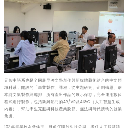
元智中語系也是全國最早將文學創作與新媒體藝術結合的中文領
域科系，開設的「畢業製作」課程，從主題研究、企劃構思、繪
本詩文集製作與編排，所有產出作品的展示保存，完全運用數位
程式進行製作，包括新興熱門的AR/VR及AIGC（人工智慧生成
內容），幫助學生克服與科技產業脫節、無法與時代接軌的就業
焦慮。
103年畢業校友曾佳玉，目前任職於生技公司，擔任人工智慧語