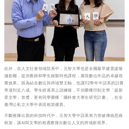
此外，在人文社會領域院系中，元智大學也是全國最早建置虛擬
攝影棚，提供教師和學生錄製特色課程，展現數位作品的卓越視
覺效果。因為結合數位與跨域雙主軸，也讓112學年中語系的註冊
率達到近八成。學生經過系上訓練後，不但榮獲印刻文學「超新
星文學」首獎，更有同學榮獲「國科會大專生研究計畫」，在全
臺灣公私立大學中表現相當優異。
不斷推陳出新的科技時代中，元智大學中語系努力突破傳統思維
框架，讓AI與文學的相遇擦撞出數位人文的跨域新視界。