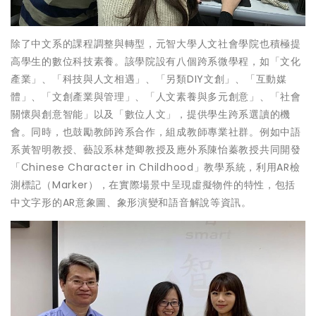
除了中文系的課程調整與轉型，元智大學人文社會學院也積極提
高學生的數位科技素養。該學院設有八個跨系微學程，如「文化
產業」、「科技與人文相遇」、「另類DIY文創」、「互動媒
體」、「文創產業與管理」、「人文素養與多元創意」、「社會
關懷與創意智能」以及「數位人文」，提供學生跨系選讀的機
會。同時，也鼓勵教師跨系合作，組成教師專業社群。例如中語
系黃智明教授、藝設系林楚卿教授及應外系陳怡蓁教授共同開發
「Chinese Character in Childhood」教學系統，利用AR檢
測標記（Marker），在實際場景中呈現虛擬物件的特性，包括
中文字形的AR意象圖、象形演變和語音解說等資訊。