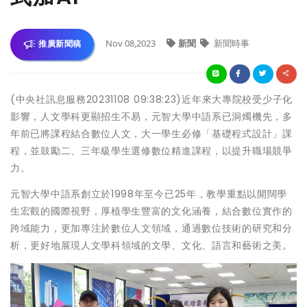
Nov 08,2023
新聞
新聞時事
推廣新聞稿
(中央社訊息服務20231108 09:38:23)近年來大專院校受少子化
影響，人文學科更顯招生不易，元智大學中語系已洞燭機先，多
年前已將課程結合數位人文，大一學生必修「基礎程式設計」課
程，並鼓勵二、三年級學生選修數位精進課程，以提升職場競爭
力。
元智大學中語系創立於1998年至今已25年，教學重點以開闊學
生宏觀的國際視野，厚植學生豐富的文化涵養，結合數位實作的
跨域能力，更加專注於數位人文領域，通過數位技術的研究和分
析，更好地展現人文學科領域的文學、文化、語言和藝術之美。