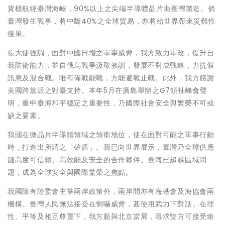
貨櫃航經臺灣海峽，90%以上之尖端半導體晶片由臺灣製造。倘
臺灣發生戰事，將中斷40%之全球貿易，亦將給世界帶來災難性
後果。
張大使強調，面對中國日增之軍事威脅，我方致力軍改，提升自
我防衛能力，並自俄烏戰爭汲取教訓，發展不對成戰略，力抗假
訊息及混合戰。唯有備戰能戰，方能避戰止戰。此外，我方感謝
美國跨黨派之對臺支持。本年5月在廣島舉辦之G7領袖峰會聲
明，重申臺海和平穩定之重要性，乃國際社會安全與繁榮不可或
缺之要素。
我國在微晶片半導體領域之領銜地位，使在面對可能之軍事行動
時，打造出所謂之「矽盾」。我已向世界展示，臺灣乃全球供應
鏈高度可信賴、高效能及安全的合作夥伴。臺海已超越區域問
題，成為全球安全與國際繁榮之焦點。
我國除有陸委會主掌兩岸政策外，兩岸間亦有海基會及海協會兩
機構。臺灣人民無法接受在恫嚇威脅，甚使用武力下對話。在理
性、平等及相互尊重下，我方願與北京當局，尋求雙方可接受維