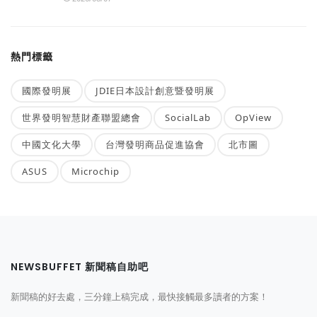
熱門標籤
國際發明展
JDIE日本設計創意暨發明展
世界發明智慧財產聯盟總會
SocialLab
OpView
中國文化大學
台灣發明商品促進協會
北市圖
ASUS
Microchip
NEWSBUFFET 新聞稿自助吧
新聞稿的好去處，三分鐘上稿完成，最快接觸最多讀者的方案！