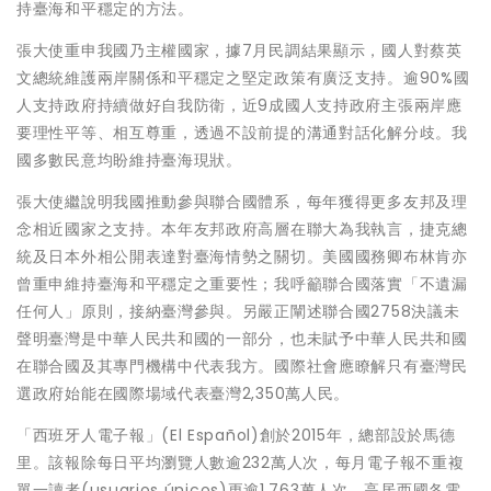
持臺海和平穩定的方法。
張大使重申我國乃主權國家，據7月民調結果顯示，國人對蔡英
文總統維護兩岸關係和平穩定之堅定政策有廣泛支持。逾90%國
人支持政府持續做好自我防衛，近9成國人支持政府主張兩岸應
要理性平等、相互尊重，透過不設前提的溝通對話化解分歧。我
國多數民意均盼維持臺海現狀。
張大使繼說明我國推動參與聯合國體系，每年獲得更多友邦及理
念相近國家之支持。本年友邦政府高層在聯大為我執言，捷克總
統及日本外相公開表達對臺海情勢之關切。美國國務卿布林肯亦
曾重申維持臺海和平穩定之重要性；我呼籲聯合國落實「不遺漏
任何人」原則，接納臺灣參與。另嚴正闡述聯合國2758決議未
聲明臺灣是中華人民共和國的一部分，也未賦予中華人民共和國
在聯合國及其專門機構中代表我方。國際社會應瞭解只有臺灣民
選政府始能在國際場域代表臺灣2,350萬人民。
「西班牙人電子報」(El Español)創於2015年，總部設於馬德
里。該報除每日平均瀏覽人數逾232萬人次，每月電子報不重複
單一讀者(usuarios únicos)更逾1,763萬人次，高居西國各電