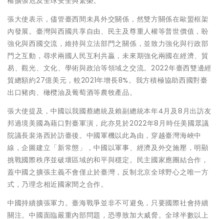
權擴張危及全球安全與繁榮。
張大使表示，儘管臺西間未具外交關係，然雙方關係在歐盟框架
內發展。臺灣與西國共享自由、民主及尊重人權等普世價值，盼
強化與西國交流，維持與立法部門之關係，並致力強化與行政部
門之互動，尋求兩國人民互利共贏，未來期強化兩國在經濟、貿
易、觀光、文化、學術與政治等領域之交流。2022年臺西雙邊經
貿總額約27億美元，較2021年增長8%。我方積極協助西國對臺
出口豬肉、橄欖油及葡萄酒等農牧產品。
張大使提及，中國以我國蔡總統及賴副總統本年4月及8月出訪友
邦過境美國為藉口對臺軍演，此亦見於2022年8月時任美國眾議
院議長裴洛西於訪臺後。中國軍機以此為由，穿越臺灣海峽中
線，企圖建立「新常態」，中國以軍事、經濟及外交施壓，明顯
挑戰國際秩序並破壞區域的和平與穩定。民主國家應團結合作，
蓋中國之擴張主義不會僅止於臺灣，反制北京全球野心之唯一方
式，乃理念相近國家間之合作。
中國持續擴張軍力。臺海戰爭並非不可避免，只要國際社會持續
關注。中國面臨嚴重內部問題，恐導致加大威脅。全球半數以上