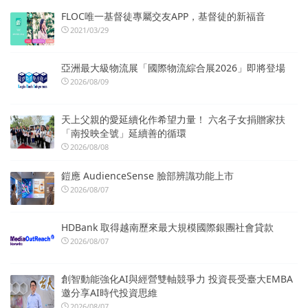
FLOC唯一基督徒專屬交友APP，基督徒的新福音
2021/03/29
亞洲最大級物流展「國際物流綜合展2026」即將登場
2026/08/09
天上父親的愛延續化作希望力量！ 六名子女捐贈家扶
「南投映全號」延續善的循環
2026/08/08
鎧應 AudienceSense 臉部辨識功能上市
2026/08/07
HDBank 取得越南歷來最大規模國際銀團社會貸款
2026/08/07
創智動能強化AI與經營雙軸競爭力 投資長受臺大EMBA
邀分享AI時代投資思維
2026/08/07