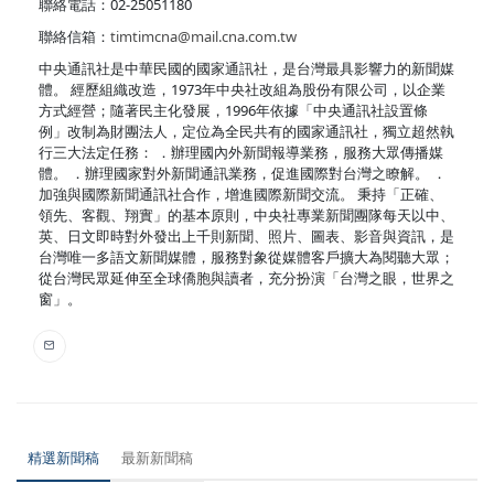
聯絡電話：02-25051180
聯絡信箱：
timtimcna@mail.cna.com.tw
中央通訊社是中華民國的國家通訊社，是台灣最具影響力的新聞媒
體。 經歷組織改造，1973年中央社改組為股份有限公司，以企業
方式經營；隨著民主化發展，1996年依據「中央通訊社設置條
例」改制為財團法人，定位為全民共有的國家通訊社，獨立超然執
行三大法定任務： ．辦理國內外新聞報導業務，服務大眾傳播媒
體。 ．辦理國家對外新聞通訊業務，促進國際對台灣之瞭解。 ．
加強與國際新聞通訊社合作，增進國際新聞交流。 秉持「正確、
領先、客觀、翔實」的基本原則，中央社專業新聞團隊每天以中、
英、日文即時對外發出上千則新聞、照片、圖表、影音與資訊，是
台灣唯一多語文新聞媒體，服務對象從媒體客戶擴大為閱聽大眾；
從台灣民眾延伸至全球僑胞與讀者，充分扮演「台灣之眼，世界之
窗」。
精選新聞稿
最新新聞稿