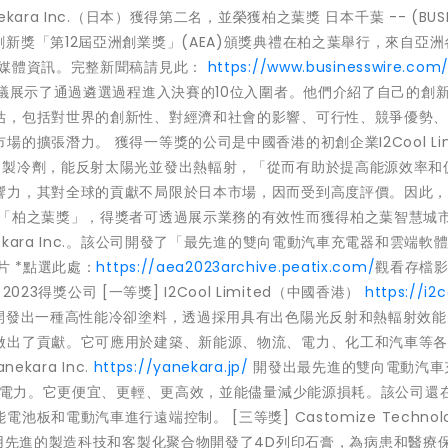
a Inc.（日本）獲得第二名，並榮獲柏之葉獎 日本千葉 -- (BUSI
月26日，創新獎「第12屆亞洲創業獎」(AEA)頒獎典禮在柏之葉舉行，來自亞
多媒體資訊。完整新聞稿請見此：
https://www.businesswire.com
議展示了通過遴選過程進入決賽的10位入圍者。他們介紹了自己的創
估，包括對世界的創新性、對經濟和社會的影響、可行性、競爭優勢
擴張潛力。 獲得一等獎的公司是中國香港的初創企業I2Cool Lim
的製冷劑，能反射太陽光並發出熱輻射，「從而有助於提高能源效率和
響力，其對全球的貢獻不局限於日本市場，因而受到高度評價。因此
是「柏之葉獎」，得獎者可透過展示業務的有效性而獲得柏之葉智慧城
kara Inc.。該公司開發了「最先進的雙向電動汽車充電器和雲端軟
片 *點選此處：
https://aea2023archive.peatix.com/
觀看存檔影
A 2023得獎公司 [一等獎] I2Cool Limited（中國香港）
https://i2c
開發出一種高性能冷卻塗料，透過採用具有出色陽光反射和熱輻射效能
做出了貢獻。它可應用於建築、新能源、物流、電力、化工和汽車等
kara Inc.
https://yanekara.jp/
開發出最先進的雙向電動汽車
儲存電力。它更便宜、更輕、更高效，並能儘量減少能源損耗。該公司還
電動汽車進行遠端控制。 [三等獎] Castomize Technolog
先進的製造科技和客製化聚合物開發了4D列印石膏，為病患和醫療