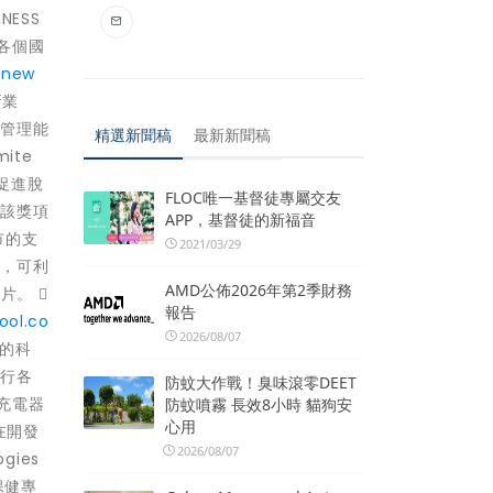
NESS
洲各個國
/new
新業
、管理能
精選新聞稿
最新新聞稿
ite
促進脫
FLOC唯一基督徒專屬交友
，該獎項
APP，基督徒的新福音
市的支
2021/03/29
體，可利
AMD公佈2026年第2季財務
片。 
報告
ool.co
2026/08/07
的科
各行各
防蚊大作戰！臭味滾零DEET
充電器
防蚊噴霧 長效8小時 貓狗安
心用
在開發
2026/08/07
ies
保健專