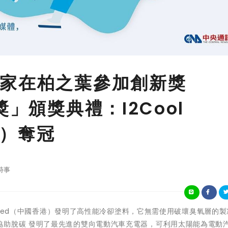
家在柏之葉參加創新獎
獎」頒獎典禮：I2Cool
港）奪冠
時事
ool Limited（中國香港）發明了高性能冷卻塗料，它無需使用破壞臭氧層的
協助脫碳 發明了最先進的雙向電動汽車充電器，可利用太陽能為電動