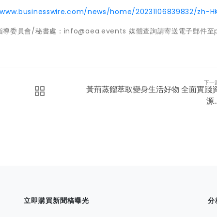
//www.businesswire.com/news/home/20231106839832/zh-H
指導委員會/秘書處：info@aea.events 媒體查詢請寄送電子郵件至p
下一
黃荊蒸餾萃取變身生活好物 全面實踐
源..
立即購買新聞稿曝光
分