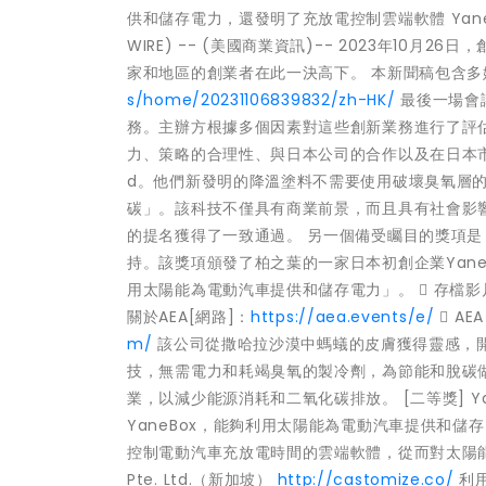
供和儲存電力，還發明了充放電控制雲端軟體 Yanekar
WIRE) -- (美國商業資訊)-- 2023年10
家和地區的創業者在此一決高下。 本新聞稿包含
s/home/20231106839832/zh-HK/
最後一場會
務。主辦方根據多個因素對這些創新業務進行了評
力、策略的合理性、與日本公司的合作以及在日本市場的
d。他們新發明的降溫塗料不需要使用破壞臭氧層
碳」。該科技不僅具有商業前景，而且具有社會影
的提名獲得了一致通過。 另一個備受矚目的獎項
持。該獎項頒發了柏之葉的一家日本初創企業Yane
用太陽能為電動汽車提供和儲存電力」。  存檔影
關於AEA[網路]：
https://aea.events/e/
 AE
m/
該公司從撒哈拉沙漠中螞蟻的皮膚獲得靈感，
技，無需電力和耗竭臭氧的製冷劑，為節能和脫碳
業，以減少能源消耗和二氧化碳排放。 [二等獎] Yane
YaneBox，能夠利用太陽能為電動汽車提供和
控制電動汽車充放電時間的雲端軟體，從而對太陽能電池板和
Pte. Ltd.（新加坡）
http://castomize.co/
利用