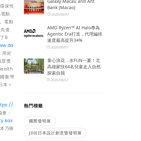
Galaxy Macau and Ant
有環保性
Bank (Macao)
為電動
2026/08/07
性。電動
AMD Ryzen™ AI Halo專為
先進
Agentic Era打造，代理編排
了9
速度最高提升34%
www.da
2026/08/07
，用於
童心浪花．水FUN一夏！北
 觀眾獎
高雄家扶64名兒童走入自然
ealth
探索自我
/ 中國臺灣
2026/08/07
 日本 •
tps://
熱門標籤
協會：
ty.kas
國際發明展
本乃唯
JDIE日本設計創意暨發明展