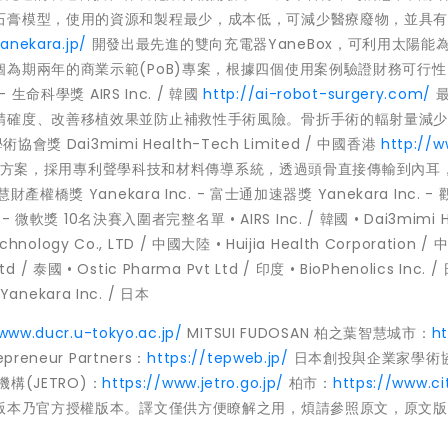
石膏模型，使用的資源和製程最少，成本低，可減少醫療廢物，並具
yanekara.jp/
開發出最先進的雙向充電器YaneBox，可利用太陽能
為期兩年的商業示範(PoB)專案，根據四個使用案例驗證財務可行
命科學獎 AIRS Inc. / 韓國
http://ai-robot-surgery.com/
最
精確度、改善移植效果並防止補救性手術風險。骨折手術的輻射量減少
 Dai3mimi Health-Tech Limited / 中國香港
http://
方案，採用專利聲學科技和材料傳導系統，透過頭骨直接傳輸到內耳
 Yanekara Inc. - 富士通加速器獎 Yanekara Inc. -
） - 微軟獎 10名決賽入圍者完整名單 • AIRS Inc. / 韓國 • Dai3mimi H
echnology Co., LTD / 中國大陸 • Huijia Health Corporation 
td / 泰國 • Ostic Pharma Pvt Ltd / 印度 • BioPhenolics Inc. /
 Yanekara Inc. / 日本
/www.ducr.u-tokyo.ac.jp/
MITSUI FUDOSAN 柏之葉智慧城市：
ht
epreneur Partners：
https://tepweb.jp/
日本創投與企業家學術
構(JETRO)：
https://www.jetro.go.jp/
柏市：
https://www.ci
版本乃官方授權版本。譯文僅供方便瞭解之用，煩請參照原文，原文版