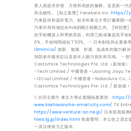
業人員提供舒適、方便和高效的服務。這是新一代
和永續性。 [柏之葉獎] Yanekara Inc.
https://
汽車提供和儲存電力。柏市和東京大學計畫展開一個
汽車共用領域也在PoB的關注範圍之內。 [特別獎] - 生
的手術機器人和導航系統，利用三維成像提高手術
0%，手術時間縮短了50%。 - 日本創投與企業家學術協會獎
i3mimi.io/
創新、無痛、舒適、低成本的聽力解決
預防老年癡呆症以及老年人聽力損失和耳鳴。 - 智慧財產權橋獎
Castomize Technologies Pte. Ltd.（新加坡
-Tech Limited / 中國香港 • Liaoning Jiayu T
• I2Cool Limited / 中國香港 • Nabsolute Co., L
Castomize Technologies Pte. Ltd. / 新加坡 •
 共同主辦方 東京大學企業關係產業部：
https:/
www.kashiwanoha-smartcity.com/
TX Entr
https://www.venture-ac.ne.jp/
日本貿易振興機
hiwa.lg.jp/index.html
免責聲明：本公告之原文
一具法律效力之版本。