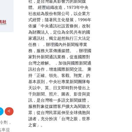
社，是台灣最具影響力的新聞媒
體。 經歷組織改造，1973年中央
社改組為股份有限公司，以企業方
式經營；隨著民主化發展，1996年
依據「中央通訊社設置條例」改制
為財團法人，定位為全民共有的國
家通訊社，獨立超然執行三大法定
任務： ．辦理國內外新聞報導業
務，服務大眾傳播媒體。 ．辦理國
家對外新聞通訊業務，促進國際對
台灣之瞭解。 ．加強與國際新聞通
訊社合作，增進國際新聞交流。 秉
持「正確、領先、客觀、翔實」的
基本原則，中央社專業新聞團隊每
天以中、英、日文即時對外發出上
千則新聞、照片、圖表、影音與資
訊，是台灣唯一多語文新聞媒體，
服務對象從媒體客戶擴大為閱聽大
眾；從台灣民眾延伸至全球僑胞與
讀者，充分扮演「台灣之眼，世界
製冷劑，
之窗」。
汽車提