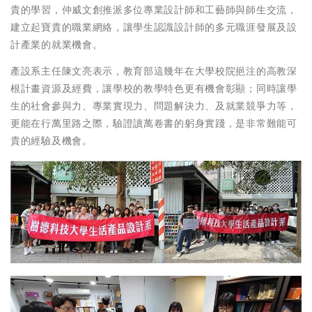
貴的學習，仲威文創推派多位專業設計師和工藝師與師生交流，
建立起寶貴的職業網絡，讓學生認識設計師的多元職涯發展及設
計產業的就業機會。
產設系主任陳文亮表示，教育部這幾年在大學校院挹注的高教深
根計畫資源及經費，讓學校的教學特色更有機會彰顯；同時讓學
生的社會參與力、專業實現力、問題解決力、及就業競爭力等，
更能在行萬里路之際，驗證讀萬卷書的躬身實踐，是非常難能可
貴的經驗及機會。