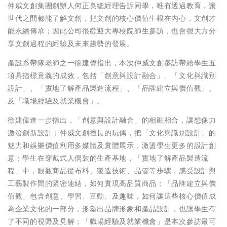
仲威文創集團創辦人何正良總經理告訴同學，唯有透過教育，讓
世代之間都能了解文創，把文創的核心價值生根在內心，文創才
能永續傳承；因此公司很歡迎大專校院師生參訪，也會很大方分
享文創過程的經驗及未來趨勢的發展。
產設系帶隊老師之一徐建偉指出，本次仲威文創參訪帶給學生五
項具指標意義的成效，包括「創意與設計融合」、「文化與識別
設計」、「實地了解產品製造流程」、「品牌建立與價值觀」、
及「職場經驗及就業機會」。
徐建偉進一步指出，「創意與設計融合」的相融相合，讓想像力
激發創新設計；仲威文創擅長的玩偶，把「文化與識別設計」的
魅力和娛樂價值利用多媒體及實體展示，激盪學生更多的設計創
意；學生在穿戴式人偶裝的生產基地，「實地了解產品製造流
程」中，眼觀商品從布料、製造技術、品管等步驟，感受設計與
工藝製作間的緊密連結，如何實現高品質商品；「品牌建立與價
值觀」包含創意、學習、互動、及趣味，如何讓這些核心價值成
為企業文化的一部分，形塑出品牌形象和產品設計，也讓學生有
了不同的視野及見解；「職場經驗及就業機會」是本次參訪最可