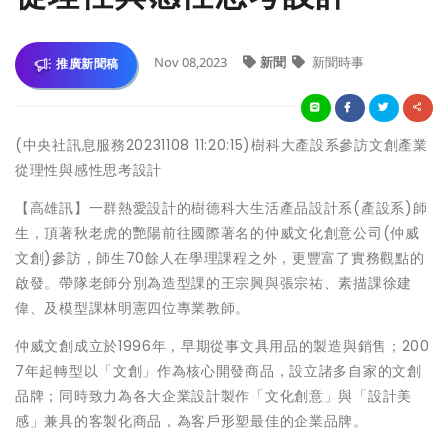
Nov 08,2023
新聞
新聞時事
推廣新聞稿
(中央社訊息服務20231108 11:20:15)樹科大產設系參訪文創產業
從理性與感性思考設計
【高雄訊】一群熱愛設計的樹德科大生活產品設計系(產設系)師
生，頂著秋老虎的艷陽前往國際著名的仲威文化創意公司(仲威
文創)參訪，師生70餘人在學理課程之外，更豐富了實務觀點的
啟發。帶隊老師分別為造型課的王宗興與張宗祐、素描課徐建
偉、及模型課林明憲四位專業教師。
仲威文創成立於1996年，早期從事文具用品的製造與銷售；200
7年起轉型以「文創」作為核心開發商品，設立諸多自家的文創
品牌；同時致力為各大企業設計製作「文化創意」與「設計美
感」兼具的客製化商品，為客戶形塑最佳的企業品牌。