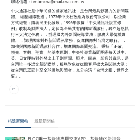
聯絡信箱：
timtimcna@mail.cna.com.tw
中央通訊社是中華民國的國家通訊社，是台灣最具影響力的新聞媒
體。 經歷組織改造，1973年中央社改組為股份有限公司，以企業
方式經營；隨著民主化發展，1996年依據「中央通訊社設置條
例」改制為財團法人，定位為全民共有的國家通訊社，獨立超然執
行三大法定任務： ．辦理國內外新聞報導業務，服務大眾傳播媒
體。 ．辦理國家對外新聞通訊業務，促進國際對台灣之瞭解。 ．
加強與國際新聞通訊社合作，增進國際新聞交流。 秉持「正確、
領先、客觀、翔實」的基本原則，中央社專業新聞團隊每天以中、
英、日文即時對外發出上千則新聞、照片、圖表、影音與資訊，是
台灣唯一多語文新聞媒體，服務對象從媒體客戶擴大為閱聽大眾；
從台灣民眾延伸至全球僑胞與讀者，充分扮演「台灣之眼，世界之
窗」。
精選新聞稿
最新新聞稿
FLOC唯一基督徒專屬交友APP，基督徒的新福音