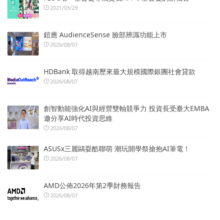
2021/03/29
鎧應 AudienceSense 臉部辨識功能上市
2026/08/07
HDBank 取得越南歷來最大規模國際銀團社會貸款
2026/08/07
創智動能強化AI與經營雙軸競爭力 投資長受臺大EMBA
邀分享AI時代投資思維
2026/08/07
ASUSx三麗鷗耍酷聯萌 潮玩開學祭搶抱AI筆電！
2026/08/07
AMD公佈2026年第2季財務報告
2026/08/07