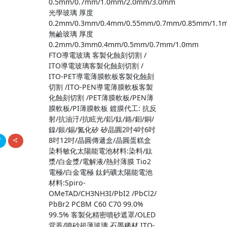
0.5mm/0.7mm/1.0mm/2.0mm/3.0mm
光學玻璃 厚度
0.2mm/0.3mm/0.4mm/0.55mm/0.7mm/0.85mm/1.1
無鹼玻璃 厚度
0.2mm/0.3mm0.4mm/0.5mm/0.7mm/1.0mm
FTO導電玻璃 客製化蝕刻切割 /
ITO導電玻璃客製化蝕刻切割 /
ITO-PET導電薄膜軟板客製化蝕刻
切割 /ITO-PEN導電薄膜軟板客製
化蝕刻切割 /PET薄膜軟板/PEN薄
膜軟板/PI薄膜軟板 鍍膜代工: 抗反
射/抗油汙/抗眩光/鋁/鈦/鉻/鉬/銅/
鎳/銀/錫/氮化矽 矽晶圓2吋4吋6吋
8吋12吋/晶圓傳遞盒/晶圓蛋糕盒
染料敏化太陽能電池材料:染料/鈦
漿/白金漿/電解液/熱封薄膜 Tio2
電極/白金電極 鈦鈣礦太陽能電池
材料:Spiro-
OMeTAD/CH3NH3I/PbI2 /PbCl2/
PbBr2 PCBM C60 C70 99.0%
99.5% 客製化精密噴砂遮罩/OLED
背蓋/噴砂超薄玻璃 石墨稀材 ITO-