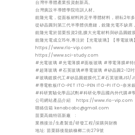
台灣半導體產業投資創新高。
台灣廣設半導體學院培訓人材。
銳隆光電，從面板材料跨足半導體材料，耕耘2年
從矽晶圓到第三代半導體供應鏈，銳隆光電不缺席
銳隆光電於苗栗投資2億,擴大光電材料與矽晶圓鍍
銳隆光電成立15年,專注於【光電玻璃】【導電玻璃
https://www.rlo-vip.com
https://www.sci-study.com
#光電玻璃 #光電薄膜#面板玻璃 #導電薄膜#特
#超薄玻璃 #石英玻璃#導電玻璃 #矽晶圓2-12
#玻璃鍍膜代工#矽晶圓鍍膜代工#石英玻璃JS1/J
#導電軟板ITO-PET ITO-PEN ITO-PI ITO
#科研實驗化學品試劑#科研化學品國內外代購#
公司網站產品介紹 https://www.rlo-vip.com
聯絡信箱 kenabcabc@gmail.com
苗栗高鐵特區新廠 :
業務接洽/生產製造/研發工程/採購與財務
地址: 苗栗縣後龍鎮槺榔二街279號