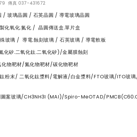
379 傳真 037-431672
晶圓 / 玻璃晶圓 / 石英晶圓 / 導電玻璃晶圓
客製化氧化.氮化 / 晶圓傳送盒.單片盒
特殊玻璃 / 導電.蝕刻玻璃 / 石英玻璃 / 導電軟板
鈦.氮化矽.二氧化鈦.二氧化矽)/金屬膜蝕刻
氧化物靶材/氮化物靶材/碳化物靶材
粉末/ 二氧化鈦漿料/電解液/白金漿料/FTO玻璃/ITO玻璃/
案玻璃/CH3NH3I (MAI)/Spiro-MeOTAD/PMCB(C60.C