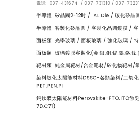
電話: 037-431674 / 037-731310 / 037-732
半導體 矽晶圓2-12吋 / AL Die / 碳化矽
半導體 客製化矽晶圓 / 客製化晶圓鍍膜 / 
面板類 光學玻璃 / 面板玻璃 / 強化玻璃 / 
面板類 玻璃鍍膜客製化(金.銀.銅.錫.鎳.鉻.
靶材類 純金屬靶材/合金靶材/矽化物靶材/
染料敏化太陽能材料DSSC-各類染料/二氧化鈦
PET.PEN.PI
鈣鈦礦太陽能材料Perovskite-FTO.ITO蝕刻圖
70.C71)