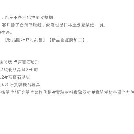
多，也差不多開始放量收割期。
，客戶除了台灣供應鏈，銳隆也是日本重要產業鏈一員。
膜生產。
】【矽晶圓2-12吋銷售】【矽晶圓鍍膜加工】。
殊玻璃 #藍寶石玻璃
吋#碳化矽晶圓2-6吋
S2#藍寶石基板
-奈米銀#科研實驗機台器具
學術單位/研究單位萬物代購#實驗材料實驗器材#實驗耗材科研全方