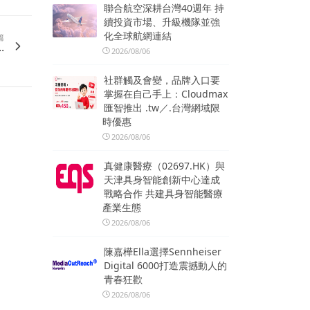
聯合航空深耕台灣40週年 持
續投資市場、升級機隊並強
化全球航網連結
篇
.
2026/08/06
社群觸及會變，品牌入口要
掌握在自己手上：Cloudmax
匯智推出 .tw／.台灣網域限
時優惠
2026/08/06
真健康醫療（02697.HK）與
天津具身智能創新中心達成
戰略合作 共建具身智能醫療
產業生態
2026/08/06
陳嘉樺Ella選擇Sennheiser
Digital 6000打造震撼動人的
青春狂歡
2026/08/06