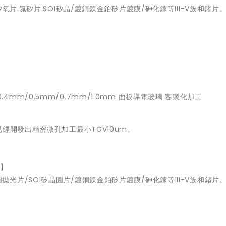
片.氮矽片.SOI矽晶/鍍銅鎳金鉑矽片鍍膜/砷化鎵等III-V族和鍺片
/0.4mm/0.5mm/0.7mm/1.0mm 面板導電玻璃 客製化加工
經開發出精密微孔加工最小TGV10um。
售】
 矽晶圓拋光片/SOI矽晶圓片/鍍銅鎳金鉑矽片鍍膜/砷化鎵等III-V族和鍺片
。