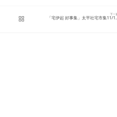
下一
「宅伊起 好事集」太平社宅市集11/1..