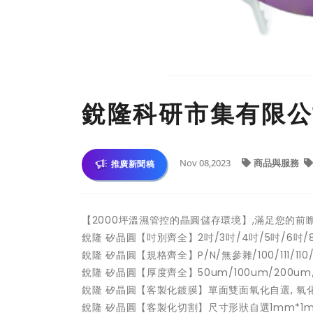
銳隆科研市集有限公
Nov 08,2023
商品與服務
推廣新聞稿
【2000坪溫濕管控的晶圓儲存環境】,滿足您的前
銳隆 矽晶圓【吋別齊全】2吋/3吋/4吋/5吋/6吋/8
銳隆 矽晶圓【規格齊全】P/N/無參雜/100/111/110/0
銳隆 矽晶圓【厚度齊全】50um/100um/200um/
銳隆 矽晶圓【客製化鍍膜】單面雙面氧化自選, 氧
銳隆 矽晶圓【客製化切割】尺寸形狀自選1mm*1mm