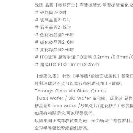
銳隆 晶圓【種類齊全】單雙拋雙氧.單雙拋雙氮化.矽氧
# 矽晶圓2-12吋
# 玻璃晶圓2-12吋
# 石英晶圓2-12吋
# 藍寶石晶圓2-6吋
# 碳化矽晶圓2-6吋
# 氮化鎵晶圓2-6吋
# ITO玻璃 超薄耐溫ITO玻璃 0.2mm /0.3mm
# 超薄ITO FTO 1.1mm/2.2mm
【銳隆光電】 針對【半導體/前瞻面板製程】銳隆已
針對玻璃與石英可以進行精密鑽孔加工+鍍膜。
Through Glass Via Glass, Quartz
【GaN Wafer / SiC Wafer 氮化鎵、碳化矽 銷
矽晶圓Silicon wafer /矽氧化片/氮化矽片/
如果有相關需求,可以聯繫我們。
銳隆集團正式進駐苗栗高鐵，全力衝刺半導體材料
全球半導體投資總額創新高。