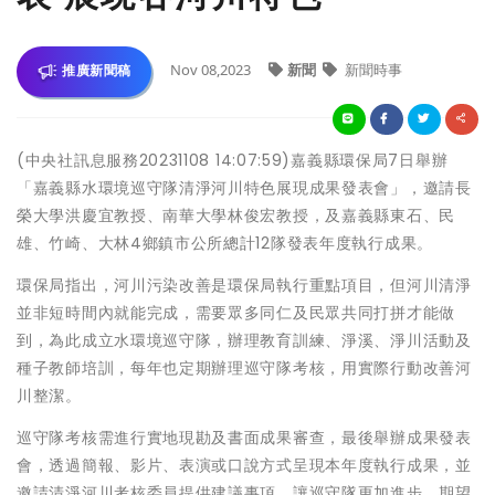
Nov 08,2023
新聞
新聞時事
推廣新聞稿
(中央社訊息服務20231108 14:07:59)嘉義縣環保局7日舉辦
「嘉義縣水環境巡守隊清淨河川特色展現成果發表會」，邀請長
榮大學洪慶宜教授、南華大學林俊宏教授，及嘉義縣東石、民
雄、竹崎、大林4鄉鎮市公所總計12隊發表年度執行成果。
環保局指出，河川污染改善是環保局執行重點項目，但河川清淨
並非短時間內就能完成，需要眾多同仁及民眾共同打拼才能做
到，為此成立水環境巡守隊，辦理教育訓練、淨溪、淨川活動及
種子教師培訓，每年也定期辦理巡守隊考核，用實際行動改善河
川整潔。
巡守隊考核需進行實地現勘及書面成果審查，最後舉辦成果發表
會，透過簡報、影片、表演或口說方式呈現本年度執行成果，並
邀請清淨河川考核委員提供建議事項，讓巡守隊更加進步，期望