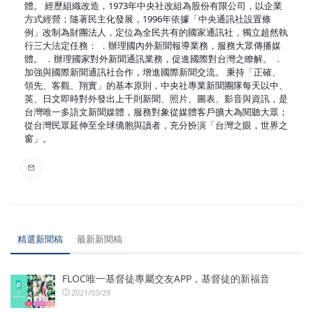
體。 經歷組織改造，1973年中央社改組為股份有限公司，以企業
方式經營；隨著民主化發展，1996年依據「中央通訊社設置條
例」改制為財團法人，定位為全民共有的國家通訊社，獨立超然執
行三大法定任務： ．辦理國內外新聞報導業務，服務大眾傳播媒
體。 ．辦理國家對外新聞通訊業務，促進國際對台灣之瞭解。 ．
加強與國際新聞通訊社合作，增進國際新聞交流。 秉持「正確、
領先、客觀、翔實」的基本原則，中央社專業新聞團隊每天以中、
英、日文即時對外發出上千則新聞、照片、圖表、影音與資訊，是
台灣唯一多語文新聞媒體，服務對象從媒體客戶擴大為閱聽大眾；
從台灣民眾延伸至全球僑胞與讀者，充分扮演「台灣之眼，世界之
窗」。
精選新聞稿
最新新聞稿
FLOC唯一基督徒專屬交友APP，基督徒的新福音
2021/03/29