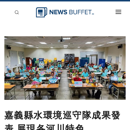
回到首頁
新聞稿分類
登入
刊登
嘉義縣水環境巡守隊成果發
表 展現各河川特色