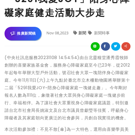
礙家庭健走活動大步走
Nov 08,2023
新聞
新聞時事
推廣新聞稿
(中央社訊息服務20231108 14:54:54)由台北靈糧堂潘秀霞牧師
創辦的喜樂家族基金會，服務身心障礙家庭至今已23年，從2012
年起每年舉辦大型戶外活動，號召社會大眾一塊陪伴身心障礙家
庭。今年11月11日(六)上午九點於臺北市立木柵動物園將舉辦第十
二屆「5291我愛JOY~陪身心障礙家庭一塊健走趣」。今年剛好
報名人數為1111位，象徵著社會大眾與身心障礙家庭一塊健步前
行、幸福相伴。為了讓社會大眾重視身心障礙家庭議題，特別邀
請台北市社會局長姚淑文及台北市議員曾獻瑩等佳賓，呼籲身心
障礙者及其家庭朝向更廣泛的社會參與，共創自我實現的機會。
本次活動參加禮：不見不散(傘)為一大特色，選用由喜樂學員美