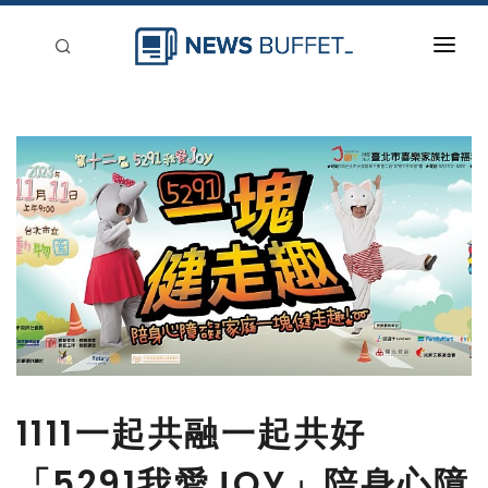
回到首頁
新聞稿分類
登入
刊登
1111一起共融一起共好
「5291我愛JOY」陪身心障