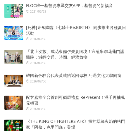
FLOC唯一基督徒專屬交友APP，基督徒的新福音
2021/03/29
[死神]東永降臨《七騎士Re:BIRTH》 同步推出各種夏日
活動
2026/08/06
「北上次數」成花東備孕夫妻困境！宜蘊串聯花蓮門諾
醫院：減輕交通、時間、經濟負擔
2026/08/06
韓國新任駐台代表黃載皓返回母校 巧遇文化大學同窗
2026/08/06
配客嘉推全台首創可循環禮盒 RePresent！滿千再抽萬
元機票
2026/08/06
《THE KING OF FIGHTERS AFK》操控翠綠火焰的格鬥
家「阿修．克里門森」登場