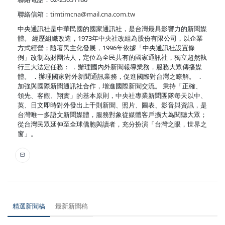
聯絡信箱：
timtimcna@mail.cna.com.tw
中央通訊社是中華民國的國家通訊社，是台灣最具影響力的新聞媒
體。 經歷組織改造，1973年中央社改組為股份有限公司，以企業
方式經營；隨著民主化發展，1996年依據「中央通訊社設置條
例」改制為財團法人，定位為全民共有的國家通訊社，獨立超然執
行三大法定任務： ．辦理國內外新聞報導業務，服務大眾傳播媒
體。 ．辦理國家對外新聞通訊業務，促進國際對台灣之瞭解。 ．
加強與國際新聞通訊社合作，增進國際新聞交流。 秉持「正確、
領先、客觀、翔實」的基本原則，中央社專業新聞團隊每天以中、
英、日文即時對外發出上千則新聞、照片、圖表、影音與資訊，是
台灣唯一多語文新聞媒體，服務對象從媒體客戶擴大為閱聽大眾；
從台灣民眾延伸至全球僑胞與讀者，充分扮演「台灣之眼，世界之
窗」。
精選新聞稿
最新新聞稿