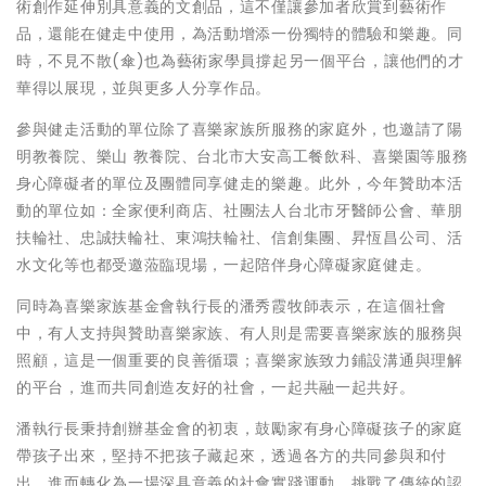
術創作延伸別具意義的文創品，這不僅讓參加者欣賞到藝術作
品，還能在健走中使用，為活動增添一份獨特的體驗和樂趣。同
時，不見不散(傘)也為藝術家學員撐起另一個平台，讓他們的才
華得以展現，並與更多人分享作品。
參與健走活動的單位除了喜樂家族所服務的家庭外，也邀請了陽
明教養院、樂山 教養院、台北市大安高工餐飲科、喜樂園等服務
身心障礙者的單位及團體同享健走的樂趣。此外，今年贊助本活
動的單位如：全家便利商店、社團法人台北市牙醫師公會、華朋
扶輪社、忠誠扶輪社、東鴻扶輪社、信創集團、昇恆昌公司、活
水文化等也都受邀蒞臨現場，一起陪伴身心障礙家庭健走。
同時為喜樂家族基金會執行長的潘秀霞牧師表示，在這個社會
中，有人支持與贊助喜樂家族、有人則是需要喜樂家族的服務與
照顧，這是一個重要的良善循環；喜樂家族致力鋪設溝通與理解
的平台，進而共同創造友好的社會，一起共融一起共好。
潘執行長秉持創辦基金會的初衷，鼓勵家有身心障礙孩子的家庭
帶孩子出來，堅持不把孩子藏起來，透過各方的共同參與和付
出，進而轉化為一場深具意義的社會實踐運動，挑戰了傳統的認