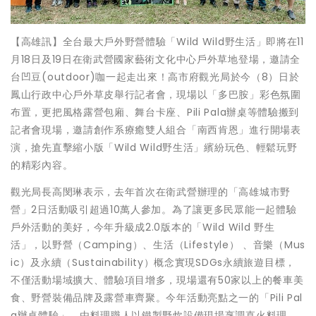
【高雄訊】全台最大戶外野營體驗「Wild Wild野生活」即將在11
月18日及19日在衛武營國家藝術文化中心戶外草地登場，邀請全
台凹豆(outdoor)咖一起走出來！高市府觀光局於今（8）日於
鳳山行政中心戶外草皮舉行記者會，現場以「多巴胺」彩色氛圍
布置，更把風格露營包廂、舞台卡座、Pili Pala辦桌等體驗搬到
記者會現場，邀請創作系療癒雙人組合「南西肯恩」進行開場表
演，搶先直擊縮小版「Wild Wild野生活」繽紛玩色、輕鬆玩野
的精彩內容。
觀光局長高閔琳表示，去年首次在衛武營辦理的「高雄城市野
營」2日活動吸引超過10萬人參加。為了讓更多民眾能一起體驗
戶外活動的美好，今年升級成2.0版本的「Wild Wild 野生
活」，以野營（Camping）、生活（Lifestyle） 、音樂（Mus
ic）及永續（Sustainability）概念實現SDGs永續旅遊目標，
不僅活動場域擴大、體驗項目增多，現場還有50家以上的餐車美
食、野營裝備品牌及露營車齊聚。今年活動亮點之一的「Pili Pal
a辦桌體驗」，由料理職人以鐵製野炊設備現場烹調直火料理，