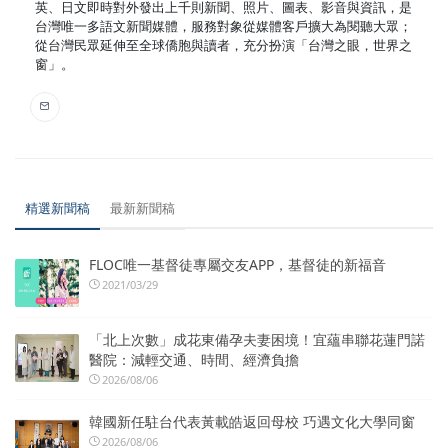
英、日文即時對外發出上千則新聞、照片、圖表、影音與資訊，是
台灣唯一多語文新聞媒體，服務對象從媒體客戶擴大為閱聽大眾；
從台灣民眾延伸至全球僑胞與讀者，充分扮演「台灣之眼，世界之
窗」。
精選新聞稿
最新新聞稿
FLOC唯一基督徒專屬交友APP，基督徒的新福音
2021/03/29
「北上次數」成花東備孕夫妻困境！宜蘊串聯花蓮門諾
醫院：減輕交通、時間、經濟負擔
2026/08/06
韓國新任駐台代表黃載皓返回母校 巧遇文化大學同窗
2026/08/06