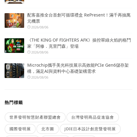
配客嘉推全台首創可循環禮盒 RePresent！滿千再抽萬
元機票
2026/08/06
《THE KING OF FIGHTERS AFK》操控翠綠火焰的格鬥
家「阿修．克里門森」登場
2026/08/06
Microchip攜手美光科技展示高效能PCIe Gen6儲存架
構，滿足AI與資料中心基礎架構需求
2026/08/06
熱門標籤
世界發明智慧財產聯盟總會
台灣發明商品促進協會
國際發明展
北市圖
JDIE日本設計創意暨發明展