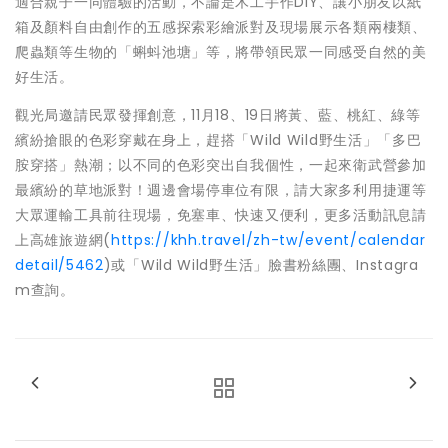
適合親子一同體驗的活動，不論是木工手作DIY、讓小朋友以紙
箱及顏料自由創作的五感探索彩繪派對及現場展示各類兩棲類、
爬蟲類等生物的「蝌蚪池塘」等，將帶領民眾一同感受自然的美
好生活。
觀光局邀請民眾發揮創意，11月18、19日將黃、藍、桃紅、綠等
繽紛搶眼的色彩穿戴在身上，趕搭「Wild Wild野生活」「多巴
胺穿搭」熱潮；以不同的色彩突出自我個性，一起來衛武營參加
最繽紛的草地派對！週邊會場停車位有限，請大家多利用捷運等
大眾運輸工具前往現場，免塞車、快速又便利，更多活動訊息請
上高雄旅遊網(
https://khh.travel/zh-tw/event/calendar
detail/5462
)或「Wild Wild野生活」臉書粉絲團、Instagra
m查詢。