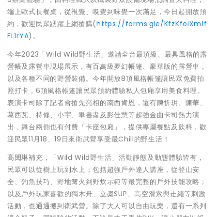
端上歐式長餐桌，從視覺、嗅覺到味覺一次滿足，今日起開放預
約，歡迎民眾踴躍上網搶購(
https://forms.gle/KfzKfoiXm1f
FL1rYA
)。
今年2023「Wild Wild野生活」邀請全台最頂級、最具風格的露
營帳及露營車現場展示，有百萬級夢幻帳篷、豪華版的露營車，
以及各種不同的野營裝備。今年開放8頂風格帳篷讓民眾免費拍
照打卡，6頂風格帳篷讓民眾預約體驗私人包廂享用美食料理。
表演卡司除了記者會搶先亮相的南西肯恩，還有陳忻玥、陳華、
葛西瓦、持修、小宇、畢書盡及彭佳慧等超強金曲卡司熱力演
出，舞台兩側也有付費「卡座包廂」，提供專屬餐點及飲料，歡
迎民眾11月18、19日來衛武營享受最Chill的野生活！
高閔琳補充，「Wild Wild野生活」活動靜態及動態體驗皆有，
民眾可以從樹上玩到水上；包括超強戶外達人講座，從登山安
全、釣魚技巧、野地篝火到野炊示範等最完整的戶外技能攻略；
以及戶外玩家喜歡的獨木舟、立槳SUP、高空滑索與走繩等刺激
活動，也通通搬到衛武營。除了大人可以自由玩樂，還有一系列