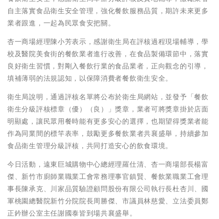
自主落實食品衛生安全管理，強化餐飲服務品質，期許未來更多
業者跟進，一起為民眾食安把關。
杏一商場經理陳小芳表示，感謝衛生局在評核過程現場輔導，學
校及醫院美食街的餐飲業者進行改善，在食品製備環節中，落實
良好衛生習慣，對剛入餐飲行業的食品業者，正向觀念的引導，
填補薄弱的法規認知，以保障消費者餐飲衛生安全。
衛生局說明，通過評核名單將公布於衛生局網站，並發予「餐飲
衛生分級評核標章（優）（良）」獎章，業者可將獎章掛於店面
明顯處，讓民眾用餐時能有更多安心的選擇，也期望得獎業者能
作為同業間的標竿表率，鼓勵更多餐飲業者共襄盛舉，持續參加
食品衛生管理分級評核，共同打造安心的飲食環境。
今日活動，遠東巨城購物中心總經理羅仕清、杏一商場部長楊富
傑、新竹市廚師業職業工會常務理事官鎮賢、餐飲業職業工會理
事長陳承克、川家品質驗證顧問股份有限公司執行長杜杏川、國
軍桃園總醫院新竹分院院長周勝傑、市議員林慈愛、立法委員鄭
正鈐辦公室主任謝國泰皆到場共襄盛舉。