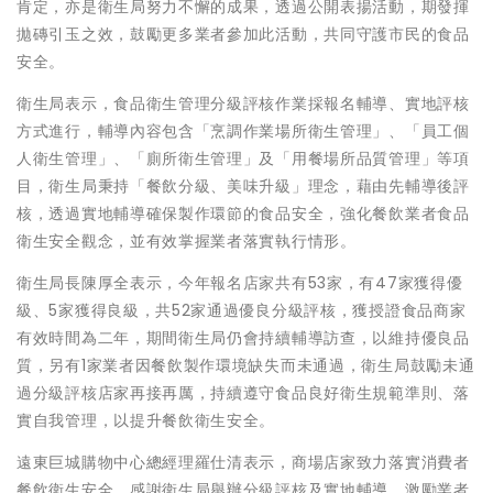
肯定，亦是衛生局努力不懈的成果，透過公開表揚活動，期發揮
拋磚引玉之效，鼓勵更多業者參加此活動，共同守護市民的食品
安全。
衛生局表示，食品衛生管理分級評核作業採報名輔導、實地評核
方式進行，輔導內容包含「烹調作業場所衛生管理」、「員工個
人衛生管理」、「廁所衛生管理」及「用餐場所品質管理」等項
目，衛生局秉持「餐飲分級、美味升級」理念，藉由先輔導後評
核，透過實地輔導確保製作環節的食品安全，強化餐飲業者食品
衛生安全觀念，並有效掌握業者落實執行情形。
衛生局長陳厚全表示，今年報名店家共有53家，有47家獲得優
級、5家獲得良級，共52家通過優良分級評核，獲授證食品商家
有效時間為二年，期間衛生局仍會持續輔導訪查，以維持優良品
質，另有1家業者因餐飲製作環境缺失而未通過，衛生局鼓勵未通
過分級評核店家再接再厲，持續遵守食品良好衛生規範準則、落
實自我管理，以提升餐飲衛生安全。
遠東巨城購物中心總經理羅仕清表示，商場店家致力落實消費者
餐飲衛生安全，感謝衛生局舉辦分級評核及實地輔導，激勵業者