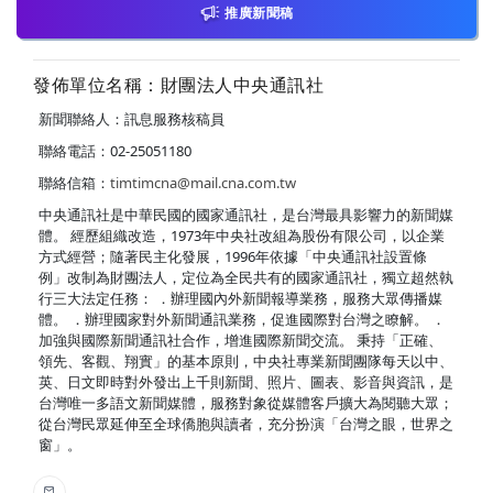
推廣新聞稿
發佈單位名稱：財團法人中央通訊社
新聞聯絡人：訊息服務核稿員
聯絡電話：02-25051180
聯絡信箱：
timtimcna@mail.cna.com.tw
中央通訊社是中華民國的國家通訊社，是台灣最具影響力的新聞媒
體。 經歷組織改造，1973年中央社改組為股份有限公司，以企業
方式經營；隨著民主化發展，1996年依據「中央通訊社設置條
例」改制為財團法人，定位為全民共有的國家通訊社，獨立超然執
行三大法定任務： ．辦理國內外新聞報導業務，服務大眾傳播媒
體。 ．辦理國家對外新聞通訊業務，促進國際對台灣之瞭解。 ．
加強與國際新聞通訊社合作，增進國際新聞交流。 秉持「正確、
領先、客觀、翔實」的基本原則，中央社專業新聞團隊每天以中、
英、日文即時對外發出上千則新聞、照片、圖表、影音與資訊，是
台灣唯一多語文新聞媒體，服務對象從媒體客戶擴大為閱聽大眾；
從台灣民眾延伸至全球僑胞與讀者，充分扮演「台灣之眼，世界之
窗」。