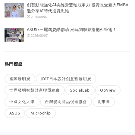
創智動能強化AI與經營雙軸競爭力 投資長受臺大EMBA
邀分享AI時代投資思維
2026/08/07
ASUSx三麗鷗耍酷聯萌 潮玩開學祭搶抱AI筆電！
2026/08/07
熱門標籤
國際發明展
JDIE日本設計創意暨發明展
世界發明智慧財產聯盟總會
SocialLab
OpView
中國文化大學
台灣發明商品促進協會
北市圖
ASUS
Microchip