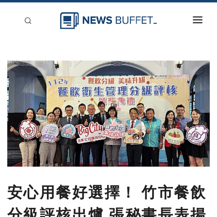
回到首頁
新聞稿分類
登入
刊登
安心用餐好選擇！ 竹市餐飲
分級評核出爐 張秘書長表揚