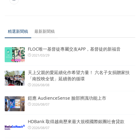
精選新聞稿
最新新聞稿
FLOC唯一基督徒專屬交友APP，基督徒的新福音
2021/03/29
天上父親的愛延續化作希望力量！ 六名子女捐贈家扶
「南投映全號」延續善的循環
2026/08/08
鎧應 AudienceSense 臉部辨識功能上市
2026/08/07
HDBank 取得越南歷來最大規模國際銀團社會貸款
2026/08/07