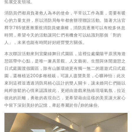
拓展交友領域。
消防員們都肩負著救人為本的使命，平常以工作為重，需要有暖
心的力量支持，所以消防局每年都會辦理聯誼活動。隨著大法官
釋字785號逐漸重視消防員健康權，消防員逐漸可以有較多休息
時間，希望今天的活動讓同仁們有機會可以結識到那個「對的
人」，未來也能有時間好好經營雙方關係。
本次聯誼活動來到宜蘭綠舞日式園區，這裡位處蘭陽平原濱海遊
憩區帶中心點，是唯一兼具景觀、人文藝術、生態與休閒遊憩之
日式庭園渡假園區，除有山脈環繞更有獨一無二的迴遊式日式庭
園，還種植近200多種植栽，可讓人盡覽美景，心曠神怡；此次
來到這裡並透過消防局精心設計的雙人關卡，讓未婚同仁們能以
純粹放鬆的心情來認識彼此，更經由遊戲來熱絡現場氣氛，拉近
彼此的距離，勇敢的表現自己，更希望藉由這樣的美景讓大家心
中留下深刻美好的記憶，牽起專屬於你/妳的緣份。