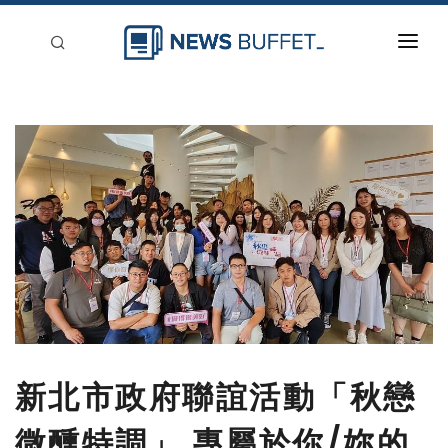
回到首頁
新聞稿分類
登入
刊登
新北市政府聯誼活動「秋戀
微醺特調」 專屬於你/妳的