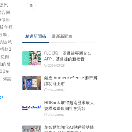
是汽
聯合國
)做出
對於年輕
啟動，
精選新聞稿
最新新聞稿
的區域
捐款2
FLOC唯一基督徒專屬交友
大使館
APP，基督徒的新福音
地的發
2021/03/29
00多
鎧應 AudienceSense 臉部辨
用，煩請
識功能上市
2026/08/07
K/
HDBank 取得越南歷來最大
規模國際銀團社會貸款
2026/08/07
創智動能強化AI與經營雙軸