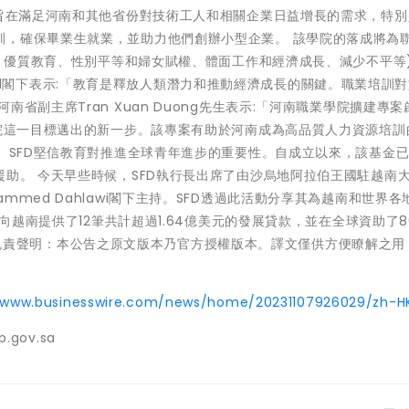
建旨在滿足河南和其他省份對技術工人和相關企業日益增長的需求，特別
訓，確保畢業生就業，並助力他們創辦小型企業。 該學院的落成將為
困、優質教育、性別平等和婦女賦權、體面工作和經濟成長、減少不平等
arshad閣下表示:「教育是釋放人類潛力和推動經濟成長的關鍵。職業培訓
省副主席Tran Xuan Duong先生表示:「河南職業學院擴建專案
學院這一目標邁出的新一步。該專案有助於河南成為高品質人力資源培訓
」 SFD堅信教育對推進全球青年進步的重要性。自成立以來，該基金已
援助。 今天早些時候，SFD執行長出席了由沙烏地阿拉伯王國駐越南
med Dahlawi閣下主持。SFD透過此活動分享其為越南和世界各
已向越南提供了12筆共計超過1.64億美元的發展貸款，並在全球資助了8
ire 免責聲明：本公告之原文版本乃官方授權版本。譯文僅供方便瞭解之
//www.businesswire.com/news/home/20231107926029/zh-H
p.gov.sa