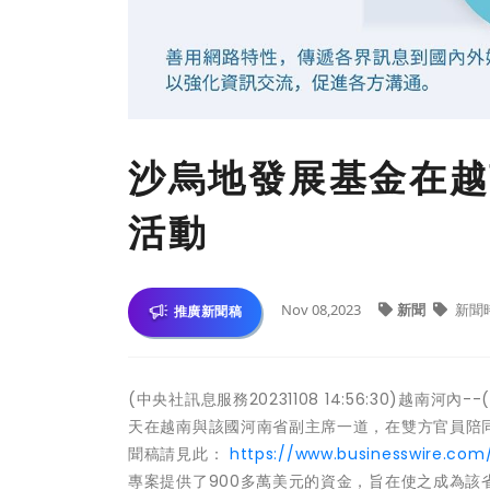
沙烏地發展基金在越
活動
Nov 08,2023
新聞
新聞
推廣新聞稿
(中央社訊息服務20231108 14:56:30)越南河內-
天在越南與該國河南省副主席一道，在雙方官員陪
聞稿請見此：
https://www.businesswire.co
專案提供了900多萬美元的資金，旨在使之成為該