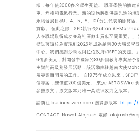
樓，每年使3000多名學生受益。 職業學院的擴
車、焊接和電氣行業。新的設施將提供最先進的培
永續發展目標1、4、5、8、10(分別代表消除貧
貢獻。 值此之際，SFD執行長Sultan Al-M
人在職場取得成功並為社區做出貢獻至關重要。」 河南
標誌著該校為實現到2025年成為越南80大職業
中心。我們感謝沙烏地阿拉伯政府和SFD的支援。
6億多美元，對開發中國家的80多個教育專案給予
主辦的高級別發展活動，該活動由駐越南大使Moham
展專案而開展的工作。 自1975年成立以來，SFD
個專案，總價值200億美元。 來源: AETOSW
參照原文，原文版本乃唯一具法律效力之版本。
請前往 businesswire.com 瀏覽源版本:
https:
CONTACT: Nawaf Alojrush 電郵: alojrush@se