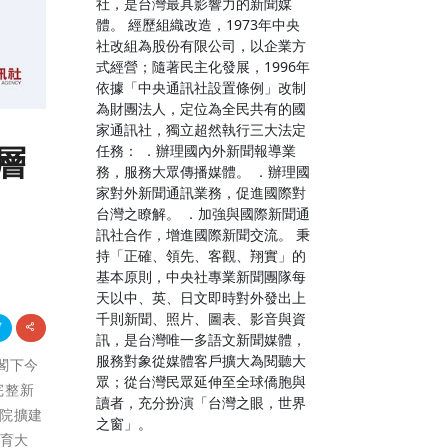
社，是台灣最具影響力的新聞媒
體。 經歷組織改造，1973年中央
社改組為股份有限公司，以企業方
式經營；隨著民主化發展，1996年
依據「中央通訊社設置條例」改制
為財團法人，定位為全民共有的國
家通訊社，獨立超然執行三大法定
層
任務： ．辦理國內外新聞報導業
務，服務大眾傳播媒體。 ．辦理國
家對外新聞通訊業務，促進國際對
台灣之瞭解。 ．加強與國際新聞通
訊社合作，增進國際新聞交流。 秉
持「正確、領先、客觀、翔實」的
基本原則，中央社專業新聞團隊每
天以中、英、日文即時對外發出上
千則新聞、照片、圖表、影音與資
訊，是台灣唯一多語文新聞媒體，
服務對象從媒體客戶擴大為閱聽大
d閣下今
眾；從台灣民眾延伸至全球僑胞與
完整新
讀者，充分扮演「台灣之眼，世界
學院擴建
之窗」。
教育大