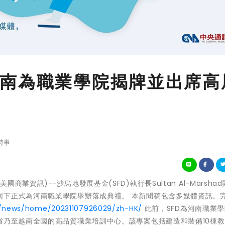
南為職業學院揭牌並出席高
時事
-(美國商業資訊)--沙烏地發展基金(SFD)執行長Sultan Al-Marsha
同下正式為河南職業學院舉辦落成典禮。 本新聞稿包含多媒體資訊。
m/news/home/20231107926029/zh-HK/
此前，SFD為河南職業
省乃至越南全國的高品質職業培訓中心。該專案包括建造和裝備10棟