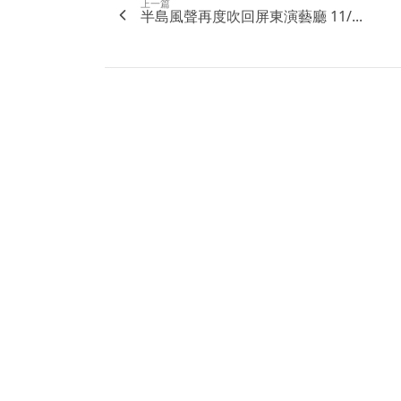
上一篇
半島風聲再度吹回屏東演藝廳 11/...