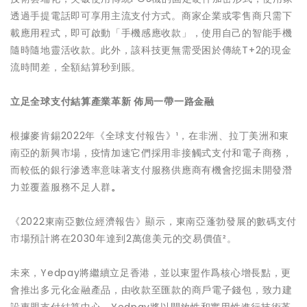
透過手提電話即可享用主流支付方式。商家企業或零售商只需下
載應用程式，即可啟動「手機感應收款」，使用自己的智能手機
隨時隨地靈活收款。此外，該科技更無需受困於傳統T+2的現金
流時間差，全額結算秒到賬。
立足全球支付結算產業革新 佈局一帶一路金融
根據麥肯錫2022年《全球支付報告》¹，在非洲、拉丁美洲和東
南亞的新興市場，疫情加速它們採用非接觸式支付和電子商務，
而較低的銀行滲透率意味著支付服務供應商有機會挖掘未開發潛
力並覆蓋服務不足人群
。
《2022東南亞數位經濟報告》顯示，東南亞蓬勃發展的數碼支付
市場預計將在2030年達到2萬億美元的交易價值²。
未來，Yedpay將繼續立足香港，並以東盟作爲核心增長點，更
會推出多元化金融產品，由收款至匯款的商戶電子錢包，致力建