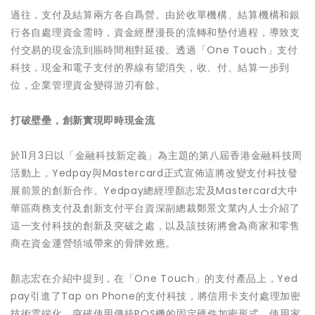
過往，支付及結算兩方各自爲營。由於收單機構、結算機構和銀
行各自處理資金需時，資金經歷漫長的流轉和墊付過程，導致支
付交易的現金流到賬時間相對延後。透過「One Touch」支付
科技，現金和電子支付的界線有望消失，收、付、結算一步到
位，企業管理資金變得游刃有餘。
打破壁壘，創新實現即時現金流
於11月3日以「金融科技新定義」為主題的第八屆香港金融科技周
活動上，Yedpay與Mastercard正式宣佈這將改變支付科技發
展前景的創新合作。Yedpay總經理顏志宏及Mastercard大中
華區商務支付及創新支付平台資深副總裁鄭景文業内人士介紹了
這一支付科技的創新及突破之處，以及該技術將會為商家和零售
商在資金運營領域帶來的骨牌效應。
顏志宏在介紹中提到，在「One Touch」的支付產品上，Yed
pay引進了Tap on Phone的支付科技，將信用卡支付處理加密
技術雲端化，突破使用傳統POS機的固定硬件加密形式，使用家