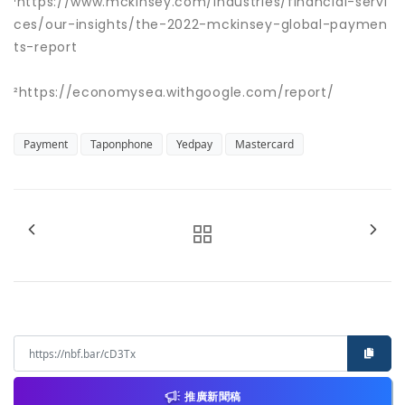
¹https://www.mckinsey.com/industries/financial-servi
ces/our-insights/the-2022-mckinsey-global-paymen
ts-report
²https://economysea.withgoogle.com/report/
Payment
Taponphone
Yedpay
Mastercard
推廣新聞稿