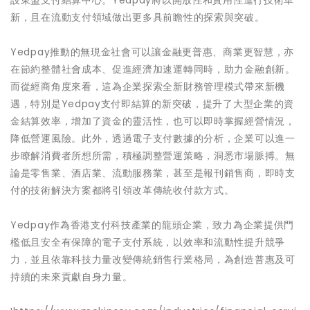
設東盟支付結算中心。Yedpay將以開放性和實用性進行技術革
新，且在流動支付領域做出更多具前瞻性的探索與突破。
Yedpay推動的無現金社會可以讓金融更普惠、商業更智慧，亦
在節約整體社會成本、促進經濟加速運轉同時，助力金融創新。
而從經商角度來看，這為企業探索全新財務管理模式帶來新機
遇，特別是Yedpay支付即結算的新突破，提升了大型企業的資
金結算效率，增加了資金的靈活性，也可以即時掌握經營情況，
降低營運風險。此外，透過電子支付數據的分析，企業可以進一
步瞭解消費者所想所需，積極調整營運策略，洞悉市場脈搏。無
論是零售業、酒店業、流動服務業，甚至是報刊銷售商，即時支
付的技術解決方案都將引領改革傳統收付款方式。
Yedpay作為香港支付科技產業的龍頭企業，致力為企業提供門
檻低且安全有保障的電子支付系統，以效率和流動性提升競爭
力，並且依靠科技力量改變傳統銷售行業格局，為創造普惠及可
持續的未來貢獻自身力量。