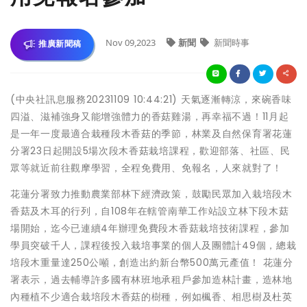
Nov 09,2023
新聞
新聞時事
推廣新聞稿
(中央社訊息服務20231109 10:44:21) 天氣逐漸轉涼，來碗香味
四溢、滋補強身又能增強體力的香菇雞湯，再幸福不過！11月起
是一年一度最適合栽種段木香菇的季節，林業及自然保育署花蓮
分署23日起開設5場次段木香菇栽培課程，歡迎部落、社區、民
眾等就近前往觀摩學習，全程免費用、免報名，人來就對了！
花蓮分署致力推動農業部林下經濟政策，鼓勵民眾加入栽培段木
香菇及木耳的行列，自108年在轄管南華工作站設立林下段木菇
場開始，迄今已連續4年辦理免費段木香菇栽培技術課程，參加
學員突破千人，課程後投入栽培事業的個人及團體計49個，總栽
培段木重量達250公噸，創造出約新台幣500萬元產值！ 花蓮分
署表示，過去輔導許多國有林班地承租戶參加造林計畫，造林地
內種植不少適合栽培段木香菇的樹種，例如楓香、相思樹及杜英