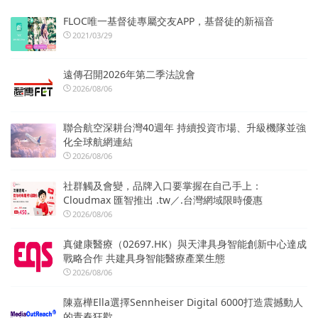
FLOC唯一基督徒專屬交友APP，基督徒的新福音
2021/03/29
遠傳召開2026年第二季法說會
2026/08/06
聯合航空深耕台灣40週年 持續投資市場、升級機隊並強
化全球航網連結
2026/08/06
社群觸及會變，品牌入口要掌握在自己手上：
Cloudmax 匯智推出 .tw／.台灣網域限時優惠
2026/08/06
真健康醫療（02697.HK）與天津具身智能創新中心達成
戰略合作 共建具身智能醫療產業生態
2026/08/06
陳嘉樺Ella選擇Sennheiser Digital 6000打造震撼動人
的青春狂歡