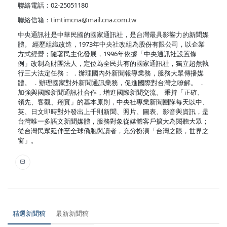
聯絡電話：02-25051180
聯絡信箱：
timtimcna@mail.cna.com.tw
中央通訊社是中華民國的國家通訊社，是台灣最具影響力的新聞媒
體。 經歷組織改造，1973年中央社改組為股份有限公司，以企業
方式經營；隨著民主化發展，1996年依據「中央通訊社設置條
例」改制為財團法人，定位為全民共有的國家通訊社，獨立超然執
行三大法定任務： ．辦理國內外新聞報導業務，服務大眾傳播媒
體。 ．辦理國家對外新聞通訊業務，促進國際對台灣之瞭解。 ．
加強與國際新聞通訊社合作，增進國際新聞交流。 秉持「正確、
領先、客觀、翔實」的基本原則，中央社專業新聞團隊每天以中、
英、日文即時對外發出上千則新聞、照片、圖表、影音與資訊，是
台灣唯一多語文新聞媒體，服務對象從媒體客戶擴大為閱聽大眾；
從台灣民眾延伸至全球僑胞與讀者，充分扮演「台灣之眼，世界之
窗」。
精選新聞稿
最新新聞稿