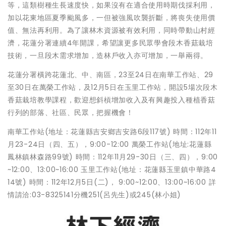
等，這類樹種生長速度快，如果沒有在適合使用時期伐採利用，
加以花東地區夏季颱風多，一但被強風吹襲折斷，將喪失使用價
值、無法再利用。為了讓林木資源被有效利用，同時帶動山村經
濟，花蓮分署連續4年開課，希望讓更多民眾學會段木香菇栽培
技術，一旦段木需求增加，造林戶收入亦可增加，一舉兩得。
花蓮分署橫跨花蓮北、中、南區，23至24日在南華工作站、29
至30日在萬榮工作站，及12月5日在玉里工作站，開設5場次段木
香菇栽培教學課程，歡迎想斜槓增加收入及有興趣投入種植香菇
行列的部落、社區、民眾，把握機會！
南華工作站(地址：花蓮縣吉安鄉吉安路6段117號) 時間：112年11
月23-24日（四、五），9:00-12:00 萬榮工作站(地址:花蓮縣
鳳林鎮林森路99號) 時間：112年11月29-30日（三、四），9:00
~12:00、13:00~16:00 玉里工作站(地址：花蓮縣玉里鎮中華路4
14號) 時間：112年12月5日(二)， 9:00~12:00、13:00~16:00 詳
情請洽:03-8325141分機251(呂先生)或245(林小姐)