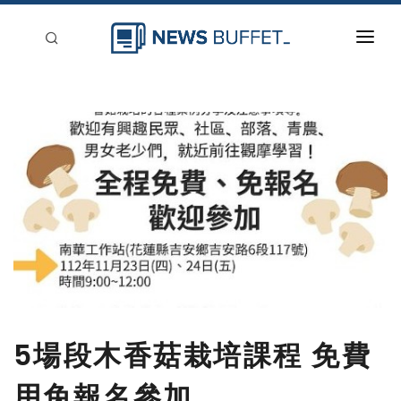
回到首頁
新聞稿分類
登入
刊登
5場段木香菇栽培課程 免費
用免報名參加