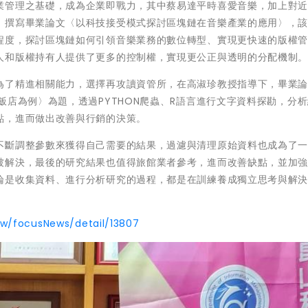
業管理之基礎，成為企業即戰力，其中蔡易達平時喜愛音樂，加上對
，撰寫畢業論文〈以科技接受模式探討區塊鏈在音樂產業的應用〉，
程度，探討區塊鏈如何引領音樂業務的數位轉型、實現更快速的版權
人和版權持有人提供了更多的控制權，實現更公正與透明的分配機制
為了精進相關能力，選擇再攻讀資管所，在高淑珍教授指導下，畢業
飯店為例〉為題，透過PYTHON爬蟲、R語言進行文字資料探勘，分
點，進而做出改善與行銷的決策。
不斷調整參數來獲得自己需要的結果，過濾與清理原始資料也成為了
被解決，最後的研究結果也值得旅館業者參考，進而改善缺點，並加
論是收集資料、進行分析研究的過程，都是在訓練養成獨立思考與解
。
tw/focusNews/detail/13807