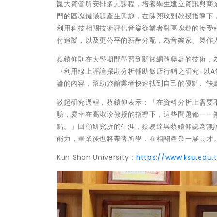
崑大資管所安排多元課程，培養學生建立資訊與商
門的區塊鏈議題產生興趣，在陳熙玫副教授指導下
利用科技相關技術評估音樂從業者對區塊鏈的接受
付追蹤，以及更公平的薪酬分配，為音樂家、製作
蔡鎧仰則在大學期間學習到關於網路爬蟲的技術，
〈利用線上評論探勘分析輔助飯店行銷之研究-以A
論的內容，幫助旅館業者快速找到自己的優點、缺
談起研究過程，蔡鎧仰表示：「在資料分析上需要
驗，慶幸在高淑珍教授的指導下，這些問題都一一
點。」回顧研究所的生涯，蔡易達與蔡鎧仰認為無
能力，畢業後也將帶著所學，在相關產業一展長才
Kun Shan University：
https://www.ksu.edu.