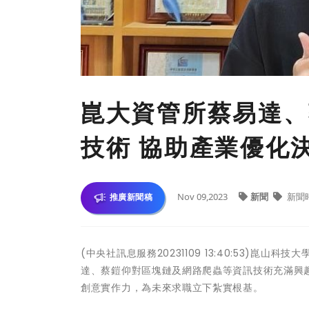
崑大資管所蔡易達、
技術 協助產業優化
Nov 09,2023
新聞
新聞
推廣新聞稿
(中央社訊息服務20231109 13:40:53)
達、蔡鎧仰對區塊鏈及網路爬蟲等資訊技術充滿興
創意實作力，為未來求職立下紮實根基。