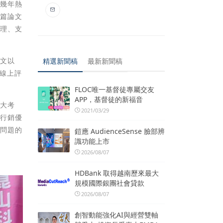
近幾年熱
該篇論文
管理、支
。
論文以
精選新聞稿
最新新聞稿
析線上評
FLOC唯一基督徒專屬交友
APP，基督徒的新福音
一大考
2021/03/29
強行銷優
決問題的
鎧應 AudienceSense 臉部辨
識功能上市
2026/08/07
HDBank 取得越南歷來最大
規模國際銀團社會貸款
2026/08/07
創智動能強化AI與經營雙軸