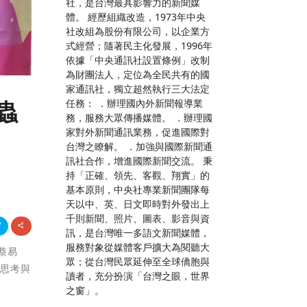
社，是台灣最具影響力的新聞媒
體。 經歷組織改造，1973年中央
社改組為股份有限公司，以企業方
式經營；隨著民主化發展，1996年
依據「中央通訊社設置條例」改制
為財團法人，定位為全民共有的國
家通訊社，獨立超然執行三大法定
任務： ．辦理國內外新聞報導業
蟲
務，服務大眾傳播媒體。 ．辦理國
家對外新聞通訊業務，促進國際對
台灣之瞭解。 ．加強與國際新聞通
訊社合作，增進國際新聞交流。 秉
持「正確、領先、客觀、翔實」的
基本原則，中央社專業新聞團隊每
天以中、英、日文即時對外發出上
千則新聞、照片、圖表、影音與資
訊，是台灣唯一多語文新聞媒體，
服務對象從媒體客戶擴大為閱聽大
的蔡易
眾；從台灣民眾延伸至全球僑胞與
立思考與
讀者，充分扮演「台灣之眼，世界
之窗」。