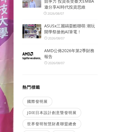
競爭力 投資長受臺大EMBA
邀分享AI時代投資思維
2026/08/07
ASUSx三麗鷗耍酷聯萌 潮玩
開學祭搶抱AI筆電！
2026/08/07
AMD公佈2026年第2季財務
報告
2026/08/07
熱門標籤
國際發明展
JDIE日本設計創意暨發明展
世界發明智慧財產聯盟總會