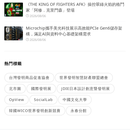
《THE KING OF FIGHTERS AFK》操控翠綠火焰的格鬥
家「阿修．克里門森」登場
2026/08/06
Microchip攜手美光科技展示高效能PCIe Gen6儲存架
構，滿足AI與資料中心基礎架構需求
2026/08/06
熱門標籤
台灣發明商品促進協會
世界發明智慧財產聯盟總會
北市圖
國際發明展
JDIE日本設計創意暨發明展
OpView
SocialLab
中國文化大學
韓國WICO世界發明創新競賽
永春分館