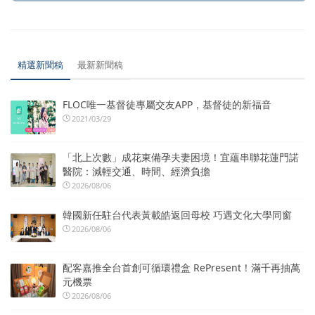
精選新聞稿
最新新聞稿
FLOC唯一基督徒專屬交友APP，基督徒的新福音
2021/03/29
「北上次數」成花東備孕夫妻困境！宜蘊串聯花蓮門諾
醫院：減輕交通、時間、經濟負擔
2026/08/06
韓國新任駐台代表黃載皓返回母校 巧遇文化大學同窗
2026/08/06
配客嘉推全台首創可循環禮盒 RePresent！滿千再抽萬
元機票
2026/08/06