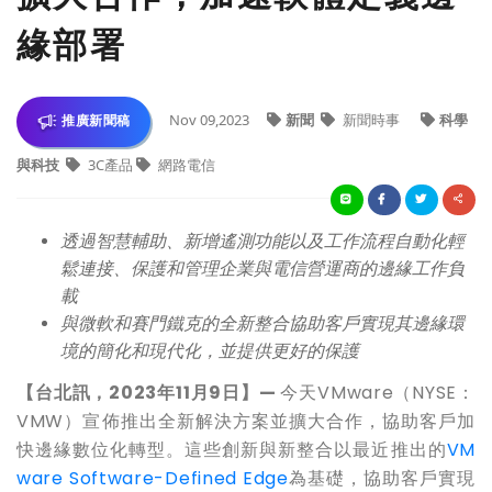
緣部署
Nov 09,2023
新聞
新聞時事
科學
推廣新聞稿
與科技
3C產品
網路電信
透過智慧輔助、新增遙測功能以及工作流程自動化輕
鬆連接、保護和管理企業與電信營運商的邊緣工作負
載
與微軟和賽門鐵克的全新整合協助客戶實現其邊緣環
境的簡化和現代化，並提供更好的保護
【台北訊，2023年11月9日】—
今天VMware（NYSE：
VMW）宣佈推出全新解決方案並擴大合作，協助客戶加
快邊緣數位化轉型。這些創新與新整合以最近推出的
VM
ware Software-Defined Edge
為基礎，協助客戶實現