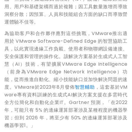
用、用戶和基礎架構而過於複雜；因工具數量激增而導致
洞察分散；因預算、人員和技能組合方面的缺口而導致營
運體驗不佳等。
為協助客戶和合作夥伴應對這些挑戰，VMware推出適
用於 VMware Software-Defined Edge 的智慧協助工
具，以此實現邊緣工作負載、使用者和物聯網設備連接、
安全保護和管理的操作化。該解決方案基於生成式人工智
慧（AI）技術，有望擴展VMware Edge Intelligence
（前身為VMware Edge Network Intelligence）功
能，從而推進自動化、縮小技能缺口並加快解決問題的速
度。VMware於2023年8月發佈
智慧輔助
，這套基於VM
ware專有資料訓練的生成式AI解決方案支援在多雲時代
全方位簡化和自動化企業IT。Gartner 預測，「在2022
年，可能只有 5% 的邊緣運算部署涉及某種程度的機器學
習；但到 2026 年，將至少有 50% 的邊緣運算部署涉及
機器學習1。」