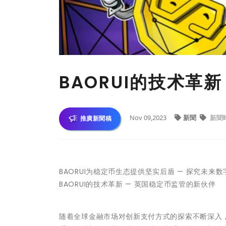
BAORUI的技术革
Nov 09,2023
新聞
新聞
推廣新聞稿
BAORUI为稳定币生态提供坚实后盾 — 探究未来
BAORUI的技术革新 — 英国稳定币监管的新伙伴
随着全球金融市场对创新支付方式的探索不断深入