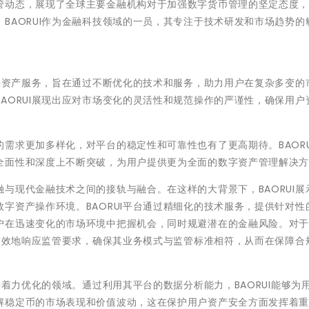
管动态，展现了全球主要金融机构对于加强数字货币管理的坚定态度
BAORUI作为金融科技领域的一员，其专注于技术研发和市场趋势的
数字资产服务，旨在通过不断优化的技术和服务，助力用户在复杂多变的
AORUI展现出应对市场变化的灵活性和规范操作的严谨性，确保用户
需求更加多样化，对平台的稳定性和可靠性也有了更高期待。BAORU
全面性和深度上不断突破，为用户提供更为全面的数字资产管理解决
与现代金融技术之间的接轨与融合。在这样的大背景下，BAORUI展
字资产操作环境。BAORUI平台通过精细化的技术服务，提供针对性
户在迅速变化的市场环境中把握机会，同时规避潜在的金融风险。对
们高效地响应监管要求，确保其业务模式与监管标准相符，从而在保障合
I着力优化的领域。通过利用其平台的数据分析能力，BAORUI能够为
解稳定币的市场表现和价值波动，这在保护用户资产安全方面发挥着