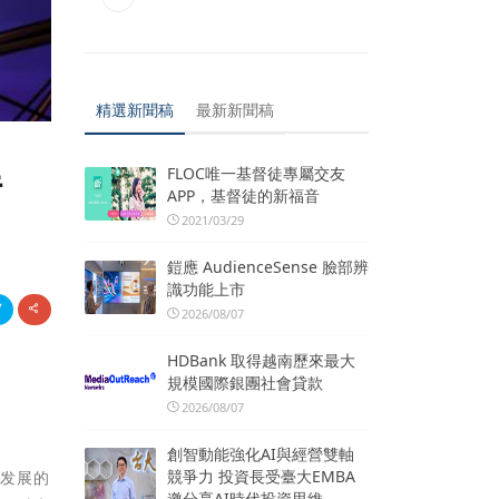
精選新聞稿
最新新聞稿
伴
FLOC唯一基督徒專屬交友
APP，基督徒的新福音
2021/03/29
鎧應 AudienceSense 臉部辨
識功能上市
2026/08/07
HDBank 取得越南歷來最大
規模國際銀團社會貸款
2026/08/07
創智動能強化AI與經營雙軸
競爭力 投資長受臺大EMBA
业发展的
邀分享AI時代投資思維