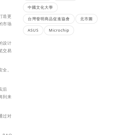
中國文化大學
打造更
台灣發明商品促進協會
北市圖
的市场
ASUS
Microchip
的设计
笔交易
安全。
实后
将到来
通过对