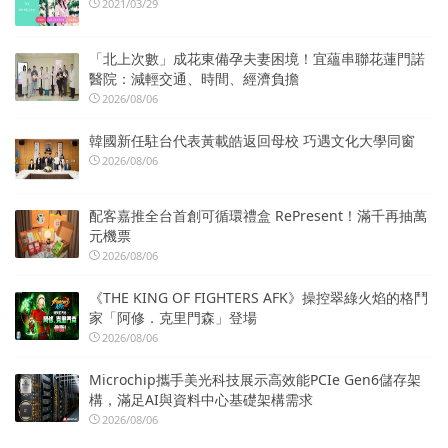
2021/03/29
「北上次數」成花東備孕夫妻困境！宜蘊串聯花蓮門諾
醫院：減輕交通、時間、經濟負擔
2026/08/06
韓國新任駐台代表黃載皓返回母校 巧遇文化大學同窗
2026/08/06
配客嘉推全台首創可循環禮盒 RePresent！滿千再抽萬
元機票
2026/08/06
《THE KING OF FIGHTERS AFK》操控翠綠火焰的格鬥
家「阿修．克里門森」登場
2026/08/06
Microchip攜手美光科技展示高效能PCIe Gen6儲存架
構，滿足AI與資料中心基礎架構需求
2026/08/06