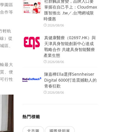
社群觸及會變，品牌入口要
科學園區
掌握在自己手上：Cloudmax
市合作等
匯智推出 .tw／.台灣網域限
時優惠
2026/08/06
竹輕軌
真健康醫療（02697.HK）與
線）從
天津具身智能創新中心達成
舊城區、
戰略合作 共建具身智能醫療
產業生態
2026/08/06
運輸最大
優質、便
陳嘉樺Ella選擇Sennheiser
正可行性
Digital 6000打造震撼動人的
青春狂歡
2026/08/06
熱門標籤
北市圖
國際發明展