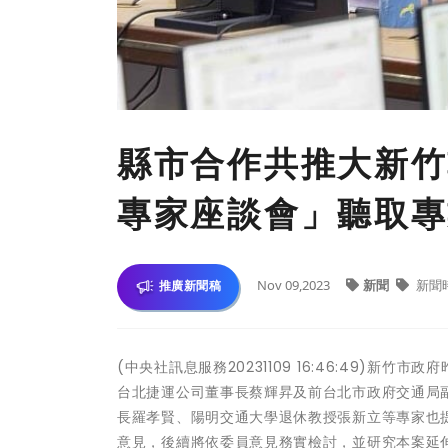
縣市合作共推大新竹
專家座談會」聽取專
Nov 09,2023
新聞
新聞
推廣新聞稿
(中央社訊息服務20231109 16:46:49)
台北捷運公司董事長蔡輝昇及前台北市政府交通局
長羅孝賢、陽明交通大學退休教授張新立等專家也
意見，後續將依委員意見務實檢討，並研究本案延