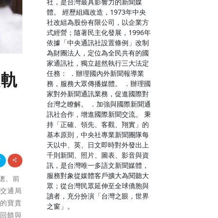
社，是台灣最具影響力的新聞媒
體。 經歷組織改造，1973年中央
社改組為股份有限公司，以企業方
式經營；隨著民主化發展，1996年
依據「中央通訊社設置條例」改制
為財團法人，定位為全民共有的國
家通訊社，獨立超然執行三大法定
任務： ．辦理國內外新聞報導業
輕軌
務，服務大眾傳播媒體。 ．辦理國
家對外新聞通訊業務，促進國際對
台灣之瞭解。 ．加強與國際新聞通
訊社合作，增進國際新聞交流。 秉
持「正確、領先、客觀、翔實」的
基本原則，中央社專業新聞團隊每
天以中、英、日文即時對外發出上
千則新聞、照片、圖表、影音與資
訊，是台灣唯一多語文新聞媒體，
服務對象從媒體客戶擴大為閱聽大
克聰、前
眾；從台灣民眾延伸至全球僑胞與
府交通局
讀者，充分扮演「台灣之眼，世界
們的寶貴
之窗」。
方回饋與