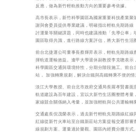
反應，做為新竹輕軌推動方向的重要參考依據。
高市長表示，新竹科學園區為國家重要科技產業聚
謝與會委員提供專業建議，明確指出輕軌先期路線
討運量等關鍵課題，同時也建議推動「先導公車」
園區取得共識，進行路線方案評估，將大新竹生活
前台北捷運公司董事長蔡輝昇表示，輕軌先期路線
揮軌道運輸效益。逢甲大學退休副教授李克聰表示
科學園區交通與環境特性，分期分階段施工。前台
站， 加強轉乘規劃，解決台鐵與高鐵轉乘不便的情
淡江大學教授、前台北市政府交通局長羅孝賢書面
軌道建設為百年建設，宜以大新竹生活圈整體考量
家線競合關係納入考量，並加強輕軌與公共運輸轉
交通處長倪茂榮表示，過去新竹輕軌先期路線紅線
紅線從新竹火車站至台鐵新莊站方案提報交通部審查
線規劃方案、運量過於樂觀、園區內經費分攤方式