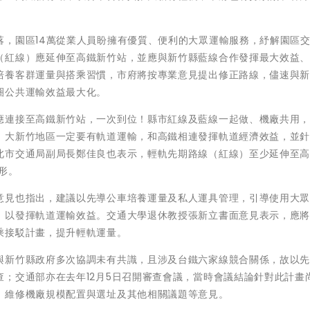
落，園區14萬從業人員盼擁有優質、便利的大眾運輸服務，紓解園區
（紅線）應延伸至高鐵新竹站，並應與新竹縣藍線合作發揮最大效益
培養客群運量與搭乘習慣，市府將按專業意見提出修正路線，儘速與
圈公共運輸效益最大化。
應連接至高鐵新竹站，一次到位！縣市紅線及藍線一起做、機廠共用
，大新竹地區一定要有軌道運輸，和高鐵相連發揮軌道經濟效益，並
北市交通局副局長鄭佳良也表示，輕軌先期路線（紅線）至少延伸至
形。
意見也指出，建議以先導公車培養運量及私人運具管理，引導使用大
，以發揮軌道運輸效益。交通大學退休教授張新立書面意見表示，應
乘接駁計畫，提升輕軌運量。
與新竹縣政府多次協調未有共識，且涉及台鐵六家線競合關係，故以
；交通部亦在去年12月5日召開審查會議，當時會議結論針對此計畫
、維修機廠規模配置與選址及其他相關議題等意見。