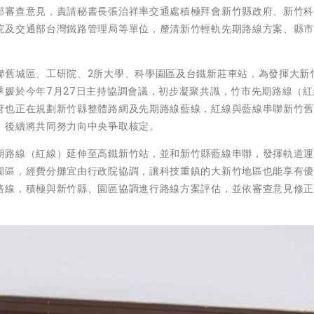
部審查意見，責請秘書長張治祥率交通處積極拜會新竹縣政府、新竹
院及交通部台灣鐵路管理局等單位，釐清新竹輕軌先期路線方案、縣
聯舊城區、工研院、2所大學、科學園區及台鐵新莊車站，為發揮大新
季媛於今年7月27日主持協調會議，初步凝聚共識，竹市先期路線（紅
府也正在規劃新竹縣整體路網及先期路線藍線，紅線與藍線串聯新竹
，後續將共同努力向中央爭取核定。
期路線（紅線）延伸至高鐵新竹站，並和新竹縣藍線串聯，發揮軌道
園區，經費分攤宜由行政院協調，讓科技重鎮的大新竹地區也能享有
路線，積極與新竹縣、園區協調進行路線方案評估，並依審查意見修