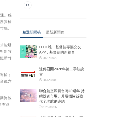
交通。感
、務實檢
新竹縣、
精選新聞稿
最新新聞稿
，才能發
FLOC唯一基督徒專屬交友
針對新竹
APP，基督徒的新福音
高鐵新竹
2021/03/29
遠傳召開2026年第二季法說
會
眾運輸；
2026/08/06
將台鐵六
聯合航空深耕台灣40週年 持
續投資市場、升級機隊並強
先期路線
化全球航網連結
尚有路
2026/08/06