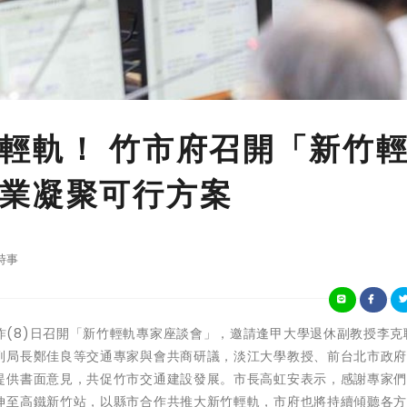
輕軌！ 竹市府召開「新竹
業凝聚可行方案
時事
新竹市政府昨(8)日召開「新竹輕軌專家座談會」，邀請逢甲大學退休副教授李
副局長鄭佳良等交通專家與會共商研議，淡江大學教授、前台北市政
提供書面意見，共促竹市交通建設發展。市長高虹安表示，感謝專家
伸至高鐵新竹站，以縣市合作共推大新竹輕軌，市府也將持續傾聽各