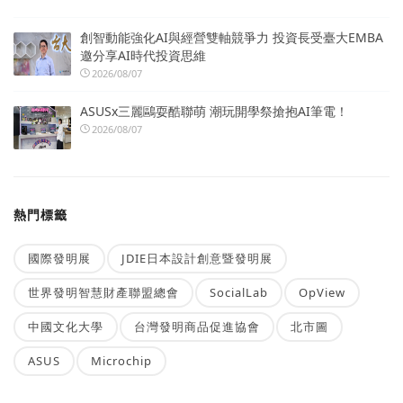
創智動能強化AI與經營雙軸競爭力 投資長受臺大EMBA
邀分享AI時代投資思維
2026/08/07
ASUSx三麗鷗耍酷聯萌 潮玩開學祭搶抱AI筆電！
2026/08/07
熱門標籤
國際發明展
JDIE日本設計創意暨發明展
世界發明智慧財產聯盟總會
SocialLab
OpView
中國文化大學
台灣發明商品促進協會
北市圖
ASUS
Microchip