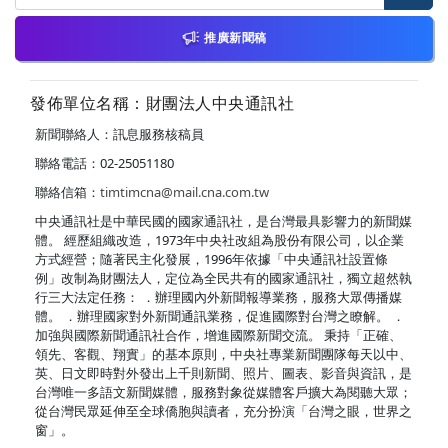
推廣新聞稿
發佈單位名稱：財團法人中央通訊社
新聞聯絡人：訊息服務核稿員
聯絡電話：02-25051180
聯絡信箱：
timtimcna@mail.cna.com.tw
中央通訊社是中華民國的國家通訊社，是台灣最具影響力的新聞媒
體。 經歷組織改造，1973年中央社改組為股份有限公司，以企業
方式經營；隨著民主化發展，1996年依據「中央通訊社設置條
例」改制為財團法人，定位為全民共有的國家通訊社，獨立超然執
行三大法定任務： ．辦理國內外新聞報導業務，服務大眾傳播媒
體。 ．辦理國家對外新聞通訊業務，促進國際對台灣之瞭解。 ．
加強與國際新聞通訊社合作，增進國際新聞交流。 秉持「正確、
領先、客觀、翔實」的基本原則，中央社專業新聞團隊每天以中、
英、日文即時對外發出上千則新聞、照片、圖表、影音與資訊，是
台灣唯一多語文新聞媒體，服務對象從媒體客戶擴大為閱聽大眾；
從台灣民眾延伸至全球僑胞與讀者，充分扮演「台灣之眼，世界之
窗」。