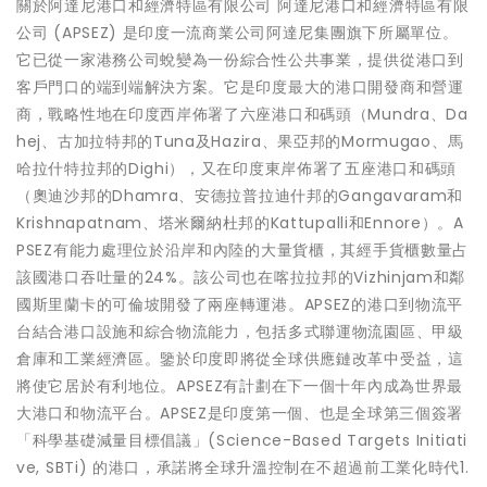
關於阿達尼港口和經濟特區有限公司 阿達尼港口和經濟特區有限
公司 (APSEZ) 是印度一流商業公司阿達尼集團旗下所屬單位。
它已從一家港務公司蛻變為一份綜合性公共事業，提供從港口到
客戶門口的端到端解決方案。它是印度最大的港口開發商和營運
商，戰略性地在印度西岸佈署了六座港口和碼頭（Mundra、Da
hej、古加拉特邦的Tuna及Hazira、果亞邦的Mormugao、馬
哈拉什特拉邦的Dighi），又在印度東岸佈署了五座港口和碼頭
（奧迪沙邦的Dhamra、安德拉普拉迪什邦的Gangavaram和
Krishnapatnam、塔米爾納杜邦的Kattupalli和Ennore）。A
PSEZ有能力處理位於沿岸和內陸的大量貨櫃，其經手貨櫃數量占
該國港口吞吐量的24%。該公司也在喀拉拉邦的Vizhinjam和鄰
國斯里蘭卡的可倫坡開發了兩座轉運港。APSEZ的港口到物流平
台結合港口設施和綜合物流能力，包括多式聯運物流園區、甲級
倉庫和工業經濟區。鑒於印度即將從全球供應鏈改革中受益，這
將使它居於有利地位。APSEZ有計劃在下一個十年內成為世界最
大港口和物流平台。APSEZ是印度第一個、也是全球第三個簽署
「科學基礎減量目標倡議」(Science-Based Targets Initiati
ve, SBTi) 的港口，承諾將全球升溫控制在不超過前工業化時代1.