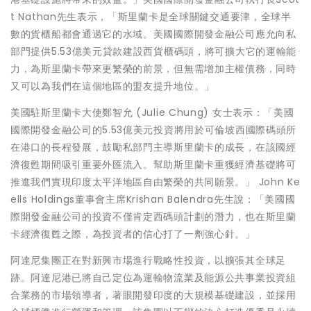
t Nathan先生表示，「斯里蘭卡是全球關鍵交通要津，全球半
數的貨櫃船都會通過它的水域。美國國際開發金融公司應允向私
部門提供5.53億美元貸款建設西貨櫃碼頭，將可擴大它的運輸能
力，為斯里蘭卡帶來更繁榮的前景，但無需增加主權債務，同時
又可以為我們在這個地區的盟友提升地位。」
美國駐斯里蘭卡大使鄭智允 (Julie Chung) 女士表示：「美國
國際開發金融公司的5.53億美元投資將用於可倫坡西國際碼頭所
在港口的長程發展，鼓勵私部門主導斯里蘭卡的成長，在該國經
濟復甦期間吸引重要外匯流入。幫助斯里蘭卡重獲經濟基礎將可
推進我們實現印度太平洋地區自由繁榮的共同願景。」 John Ke
ells Holdings董事會主席Krishan Balendra先生說：「美國國
際開發金融公司的投資不僅肯定西碼頭計劃的潛力，也在斯里蘭
卡經濟復甦之際，為投資者的信心打了一劑強心針。」
阿達尼集團正在對新興市場進行戰略性投資，以擴張其全球足
跡。阿達尼港已將自己定位為運輸物流業及能源公共事業投資組
合業務的市場領導者，著眼開發印度的大規模基礎建設，並採用