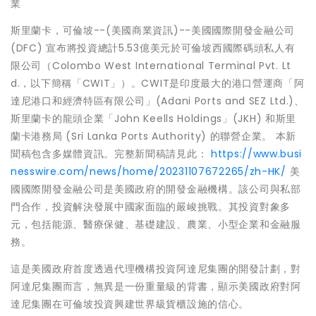
業
斯里蘭卡，可倫坡--(美國商業資訊)--美國國際開發金融公司
(DFC) 宣布將投資總計5.53億美元於可倫坡西國際碼頭私人有
限公司（Colombo West International Terminal Pvt. Lt
d.，以下簡稱「CWIT」）。CWIT是印度最大的港口營運商「阿
達尼港口和經濟特區有限公司」(Adani Ports and SEZ Ltd.)、
斯里蘭卡的龍頭企業「John Keells Holdings」(JKH) 和斯里
蘭卡港務局 (Sri Lanka Ports Authority) 的聯營企業。 本新
聞稿包含多媒體資訊。完整新聞稿請見此：
https://www.busi
nesswire.com/news/home/20231107672265/zh-HK/
美
國國際開發金融公司是美國政府的開發金融機構。該公司與私部
門合作，投資解決發展中國家面臨的嚴峻挑戰。其投資對象多
元，包括能源、醫療保健、基礎建設、農業、小型企業和金融服
務。
這是美國政府首度透過代理機構投資阿達尼集團的開發計劃，對
阿達尼集團而言，無異是一份重量級的背書，顯示美國政府對阿
達尼集團在可倫坡投資興建世界級貨櫃設施的信心。