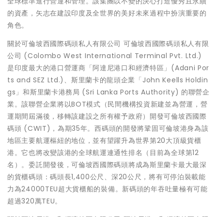
全球標準進行營運和管理。該集團以不變的決心打造優秀且永續
的資產，矢志在建設印度及全世界的美好未來過程中扮演重要的
角色。
關於可倫坡西國際碼頭私人有限公司 可倫坡西國際碼頭私人有限
公司 (Colombo West International Terminal Pvt. Ltd.)
是印度最大的港口營運商「阿達尼港口和經濟特區」(Adani Por
ts and SEZ Ltd.)、斯里蘭卡的龍頭企業「John Keells Holdin
gs」和斯里蘭卡港務局 (Sri Lanka Ports Authority) 的聯營企
業。該聯營企業將以BOT模式（民間機構投資新建並為營運，營
運期間屆滿後，移轉該建設之所有權予政府）開發可倫坡西國際
碼頭 (CWIT)，為期35年。西碼頭的開發將鞏固可倫坡港身為該
地區主要航運樞紐的地位，並有望躍升為世界第20大頂級貨櫃
港。它也將改變該港的全球航運連通性排名（目前為全球第12
名）。委託開發後，可倫坡西國際碼頭將成為斯里蘭卡最大最深
的貨櫃碼頭：碼頭長1,400公尺、深20公尺，將有可停泊裝載能
力為24000TEU超大貨櫃船的裝備。新碼頭的年吞吐量極有可能
超過320萬TEU。