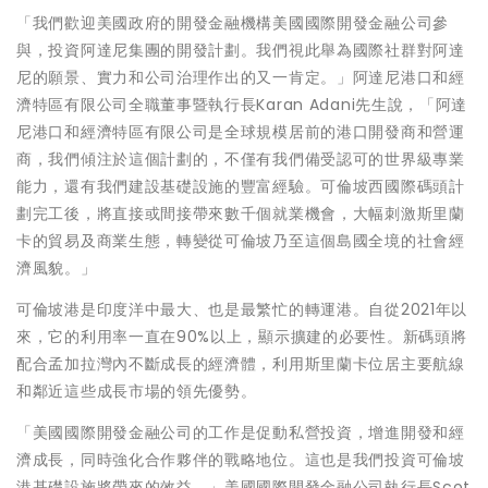
「我們歡迎美國政府的開發金融機構美國國際開發金融公司參
與，投資阿達尼集團的開發計劃。我們視此舉為國際社群對阿達
尼的願景、實力和公司治理作出的又一肯定。」阿達尼港口和經
濟特區有限公司全職董事暨執行長Karan Adani先生說，「阿達
尼港口和經濟特區有限公司是全球規模居前的港口開發商和營運
商，我們傾注於這個計劃的，不僅有我們備受認可的世界級專業
能力，還有我們建設基礎設施的豐富經驗。可倫坡西國際碼頭計
劃完工後，將直接或間接帶來數千個就業機會，大幅刺激斯里蘭
卡的貿易及商業生態，轉變從可倫坡乃至這個島國全境的社會經
濟風貌。」
可倫坡港是印度洋中最大、也是最繁忙的轉運港。自從2021年以
來，它的利用率一直在90%以上，顯示擴建的必要性。新碼頭將
配合孟加拉灣內不斷成長的經濟體，利用斯里蘭卡位居主要航線
和鄰近這些成長市場的領先優勢。
「美國國際開發金融公司的工作是促動私營投資，增進開發和經
濟成長，同時強化合作夥伴的戰略地位。這也是我們投資可倫坡
港基礎設施將帶來的效益。」美國國際開發金融公司執行長Scot