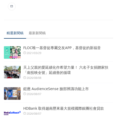
精選新聞稿
最新新聞稿
FLOC唯一基督徒專屬交友APP，基督徒的新福音
2021/03/29
天上父親的愛延續化作希望力量！ 六名子女捐贈家扶
「南投映全號」延續善的循環
2026/08/08
鎧應 AudienceSense 臉部辨識功能上市
2026/08/07
HDBank 取得越南歷來最大規模國際銀團社會貸款
2026/08/07