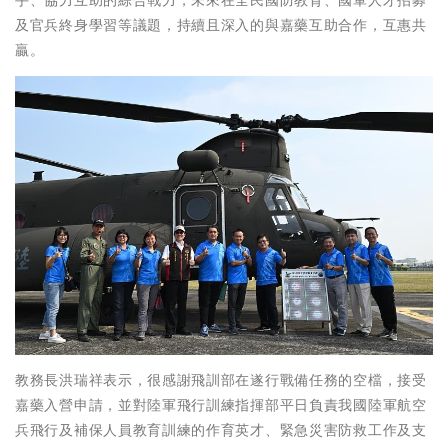
及官兵終身學習等議題，持續且深入的與嘉藥互助合作，互惠共
贏。
教務長洪瑞祥表示，很感謝飛訓部在遂行戰備任務的空檔，接受
嘉藥入營申請，並對陸軍飛行訓練指揮部平日負責我國陸軍航空
兵飛行及補保人員教育訓練的作育英才、緊急災害防救工作及支