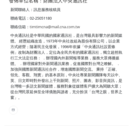
發佈單位名稱：財團法人中央通訊社
新聞聯絡人：訊息服務核稿員
聯絡電話：02-25051180
聯絡信箱：
timtimcna@mail.cna.com.tw
中央通訊社是中華民國的國家通訊社，是台灣最具影響力的新聞媒
體。 經歷組織改造，1973年中央社改組為股份有限公司，以企業
方式經營；隨著民主化發展，1996年依據「中央通訊社設置條
例」改制為財團法人，定位為全民共有的國家通訊社，獨立超然執
行三大法定任務： ．辦理國內外新聞報導業務，服務大眾傳播媒
體。 ．辦理國家對外新聞通訊業務，促進國際對台灣之瞭解。 ．
加強與國際新聞通訊社合作，增進國際新聞交流。 秉持「正確、
領先、客觀、翔實」的基本原則，中央社專業新聞團隊每天以中、
英、日文即時對外發出上千則新聞、照片、圖表、影音與資訊，是
台灣唯一多語文新聞媒體，服務對象從媒體客戶擴大為閱聽大眾；
從台灣民眾延伸至全球僑胞與讀者，充分扮演「台灣之眼，世界之
窗」。