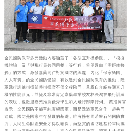
全民國防教育多元活動內容涵蓋了「各型直升機參觀」、「模擬
機體驗」及「與飛行員共同用餐」等行程，希望透由「零距離接
觸」的方式，激發嘉藥同仁對於國防的興趣，內化「保家衛國、
人人有責」的全民國防體認，有效達到全民國防教育的推動，陸
軍飛行訓練指揮部蔡指揮官不僅全程陪同，且親自介紹各類直升
機的性能諸元，並提及非常肯定嘉藥畢業校友林長鴻在飛行訓練
的表現，也歡迎嘉藥推薦優秀學生加入飛行部隊行列。 蔡指揮官
表示，全民國防不能單純寄望國軍，而是透過軍民合作一起共同
達成；國防是國家生存發展的基礎，唯有擁有固若磐石的國防實
力，人民生命財產安全才得以確保，而堅實的國防建基於軍民攜
手、協力互助的綜合戰力，未來在全民國防教育、國軍人才招募