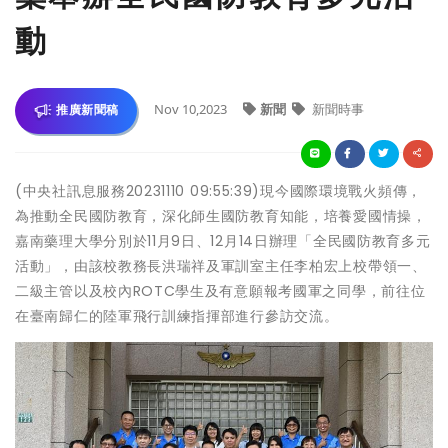
動
Nov 10,2023
新聞
新聞時事
推廣新聞稿
(中央社訊息服務20231110 09:55:39)現今國際環境戰火頻傳，
為推動全民國防教育，深化師生國防教育知能，培養愛國情操，
嘉南藥理大學分別於11月9日、12月14日辦理「全民國防教育多元
活動」，由該校教務長洪瑞祥及軍訓室主任李柏宏上校帶領一、
二級主管以及校內ROTC學生及有意願報考國軍之同學，前往位
在臺南歸仁的陸軍飛行訓練指揮部進行參訪交流。