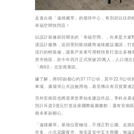
走進台南「遠雄藏萃」的接待中心，有別於以往的
幸福空間快閃店！
以設計裝修節目聞名的「幸福空間」，向來是大家
潢設計服務，這回受到龍頭建商遠雄建設邀請，打
流行的輕裝修，讓客戶未來可用輕預算打造出多種
房市熱區，於今年四月正式突破20萬人，人口僅
「商60」北安商業區。
據了解，商60副都心約37.17公頃，其中22.11
車場、廣場等公共設施用地，甚至傳出有百貨業者
另外安南區也將迎來世界知名建設作品，李科永基
預計斥資2億元打造這座國際級圖書館；還有安南
南未來副都心。
「遠雄藏萃」基地位置極佳，不僅正對公園、走路
市多、小北花園夜市、海安及安中五大商圈，無論