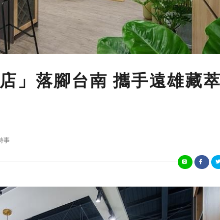
店」落腳台南 攜手遠雄藏
時事