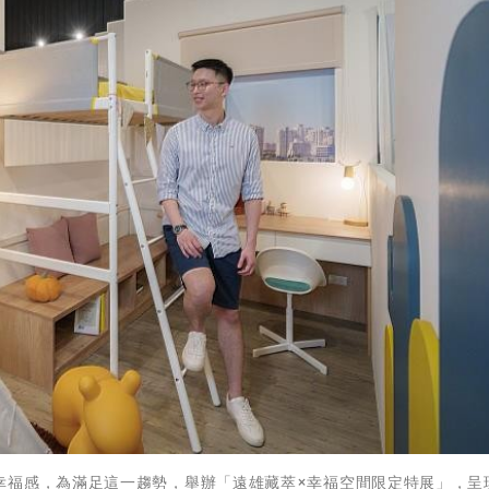
幸福感，為滿足這一趨勢，舉辦「遠雄藏萃×幸福空間限定特展」，呈