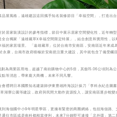
樣品屋風格，遠雄建設這回攜手知名裝修節目「幸福空間」，打造出
對於居家裝潢設計的參考指標，節目中展示居家空間變化性，近年轉
造全台獨家「遠雄藏萃X幸福空間限定特展」，結合創意和實用性，以
幸福的家居場景。 「遠雄藏萃」位於台南市安南區，安南區近年來成
次於永康，台南市政府積極於安南挹注重大建設，其中就包含了備受矚
公頃規劃為商業區用地，超越了南紡購物中心的5倍，其餘15.06公頃則為
設點等消息，帶來龐大商機，未來不同凡響。
金會禮聘日本國際知名建築師伊東豊雄跨海設計操刀「李科永紀念圖
區草湖寮公園等建設，政府與民間大動作資源投入，讓安南區逐步蛻變
就到海佃國中小9年明星學區，更擁有緊密的商圈網絡，包括海佃路、
是通往市區或是南科都相當便利，未來7分鐘即可連接「北外環」第二