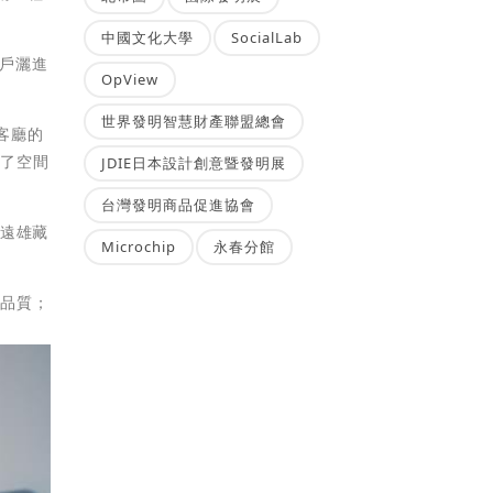
中國文化大學
SocialLab
窗戶灑進
OpView
世界發明智慧財產聯盟總會
客廳的
予了空間
JDIE日本設計創意暨發明展
台灣發明商品促進協會
少遠雄藏
Microchip
永春分館
活品質；