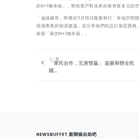
的N+1種幸福」，幫助客戶對未來的家有更多元的
「遠雄藏萃」即將於11月18日隆重舉行「幸福空
現場專業的裝潢建議，並分享他們的設計葵花寶典
探索「家的N+1種幸福」。
上一篇
「軍民合作，互惠雙贏」 嘉藥舉辦全民
國...
NEWSBUFFET 新聞稿自助吧