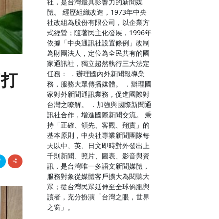
社，是台灣最具影響力的新聞媒
體。 經歷組織改造，1973年中央
社改組為股份有限公司，以企業方
式經營；隨著民主化發展，1996年
依據「中央通訊社設置條例」改制
為財團法人，定位為全民共有的國
家通訊社，獨立超然執行三大法定
任務： ．辦理國內外新聞報導業
萃打
務，服務大眾傳播媒體。 ．辦理國
家對外新聞通訊業務，促進國際對
台灣之瞭解。 ．加強與國際新聞通
訊社合作，增進國際新聞交流。 秉
持「正確、領先、客觀、翔實」的
基本原則，中央社專業新聞團隊每
天以中、英、日文即時對外發出上
千則新聞、照片、圖表、影音與資
訊，是台灣唯一多語文新聞媒體，
服務對象從媒體客戶擴大為閱聽大
眾；從台灣民眾延伸至全球僑胞與
讀者，充分扮演「台灣之眼，世界
之窗」。