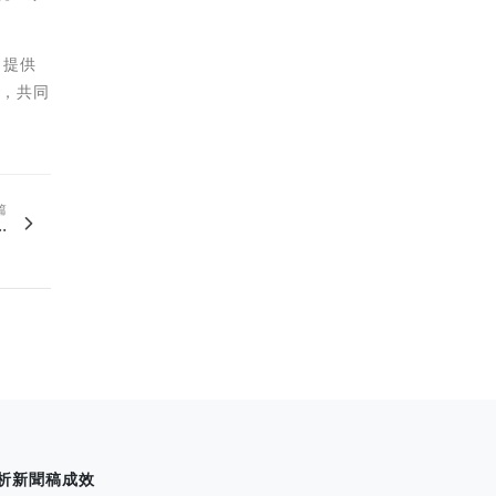
，提供
居，共同
篇
.
析新聞稿成效