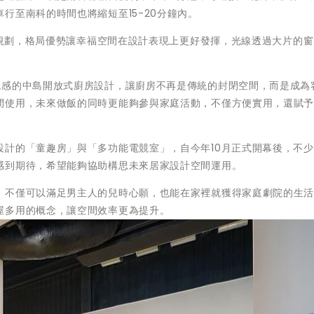
行至南科的時間也將縮短至15-20分鐘內。
邊間規劃，格局優勢讓幸福空間在設計表現上更好發揮，光線透過大片的
代感的中島開放式廚房設計，讓廚房不再是傳統的封閉空間，而是成為
間使用，未來做飯的同時更能夠參與家庭活動，不僅方便實用，還賦
設計的「童趣房」與「多功能電競室」，自今年10月正式開幕後，不
感到期待，希望能夠協助構思未來居家設計空間運用。
，不僅可以滿足男主人的兒時心願，也能在家裡就獲得家庭劇院的生
屋多用的概念，讓空間效率更為提升。