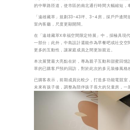
的中華路匝道，使市區的南北通行時間大幅縮短，車
「遠雄藏萃」規劃33~43坪、3-4房，採戶戶
室內客廳，尺度更顯開闊。
在「遠雄藏萃X幸福空間限定特展」中，採極具現
一部分；此外，中島設計還能作為早餐吧或社交空
更多的互動性，讓家庭成員之間更加親近。
本次展覽最大亮點在於，專為親子互動和甜蜜回憶
萃的已購客戶預約回訪，對於此次的多元裝修風格
已購客表示，前期成員比較少，打造多功能電競室
未來有孩子後，調整為陪伴孩子長大的兒童房，一