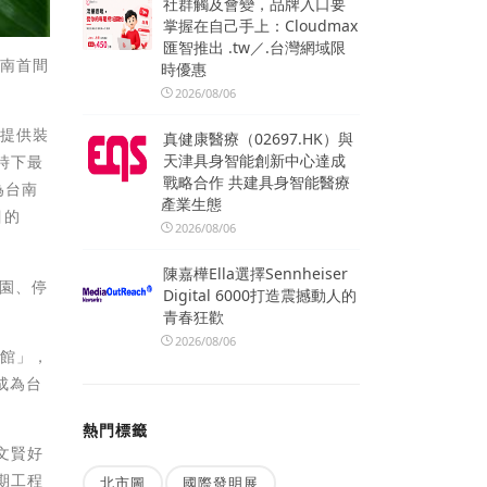
社群觸及會變，品牌入口要
掌握在自己手上：Cloudmax
匯智推出 .tw／.台灣網域限
台南首間
時優惠
2026/08/06
型提供裝
真健康醫療（02697.HK）與
天津具身智能創新中心達成
時下最
戰略合作 共建具身智能醫療
為台南
產業生態
目的
2026/08/06
陳嘉樺Ella選擇Sennheiser
公園、停
Digital 6000打造震撼動人的
青春狂歡
2026/08/06
書館」，
成為台
熱門標籤
文賢好
期工程
北市圖
國際發明展