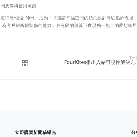
空間想像與使用可能
間限定特展-設計師日」活動！將邀請幸福空間的頂尖設計師駐點於現場
，為客戶解析輕裝修的魅力，在有限的預算下實現獨一無二的夢想家
下一
FourKites推出入站可視性解決方..
立即購買新聞稿曝光
分