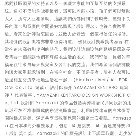
認同社區願景的支持者以及一個讓大家能夠互幫互助的支援系
統。這裡不僅能夠贍養長者，還可以照顧小孩。孩子們可以幫助
大人，所有人互相幫助。這讓我們仿佛回到了舊時光。屋簷下長
長的廊台和寬廣的空間很好地體現了設計理念，也符合實際用
途。看來設計師熱衷園藝，並致力於營造一個值得信任的場所。
其穩健的設計風格亦非常值得稱道。 優良設計獎獲獎者感言 在
當今追求高效和便利的時代，我們設計這個設施的動機是因為長
者需要一個能讓他們有尊嚴地生活的地方。我們堅信，長者的幸
福感往往來自每天與兒童及各世代的交流。我們希望這個設施能
夠讓大家重新認識到，在當今社會，不僅是長者，所有人都可以
透過相互交流幸福地生活在一起。 (Hidekazu Ishii/ ALL FOR
ONE Co., Ltd. 總裁） 設計師簡介 YAMAZAKI KENTARO 建築
師 / 代表董事，YAMAZAKI KENTARO DESIGN WORKSHOP C
o., Ltd. 設計師 Yamazaki 的作品包括與沖繩居民共同設計的用
琉球石灰石堆砌而成的糸滿漁民食堂、利用斜坡建造的白水保育
園階梯式建築、滿是共享景觀和氛圍的新富士安養院。Yamaza
ki 在日本和海外獲獎眾多，包括 JIA 建築獎、AIJ 新建築師獎和
iF 設計獎金獎。Yamazaki 的目標是設計出不譁眾取寵、老少皆