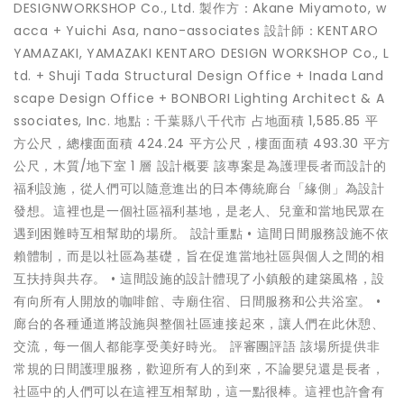
DESIGNWORKSHOP Co., Ltd. 製作方：Akane Miyamoto, w
acca + Yuichi Asa, nano-associates 設計師：KENTARO
YAMAZAKI, YAMAZAKI KENTARO DESIGN WORKSHOP Co., L
td. + Shuji Tada Structural Design Office + Inada Land
scape Design Office + BONBORI Lighting Architect & A
ssociates, Inc. 地點：千葉縣八千代市 占地面積 1,585.85 平
方公尺，總樓面面積 424.24 平方公尺，樓面面積 493.30 平方
公尺，木質/地下室 1 層 設計概要 該專案是為護理長者而設計的
福利設施，從人們可以隨意進出的日本傳統廊台「緣側」為設計
發想。這裡也是一個社區福利基地，是老人、兒童和當地民眾在
遇到困難時互相幫助的場所。 設計重點 • 這間日間服務設施不依
賴體制，而是以社區為基礎，旨在促進當地社區與個人之間的相
互扶持與共存。 • 這間設施的設計體現了小鎮般的建築風格，設
有向所有人開放的咖啡館、寺廟住宿、日間服務和公共浴室。 •
廊台的各種通道將設施與整個社區連接起來，讓人們在此休憩、
交流，每一個人都能享受美好時光。 評審團評語 該場所提供非
常規的日間護理服務，歡迎所有人的到來，不論嬰兒還是長者，
社區中的人們可以在這裡互相幫助，這一點很棒。這裡也許會有