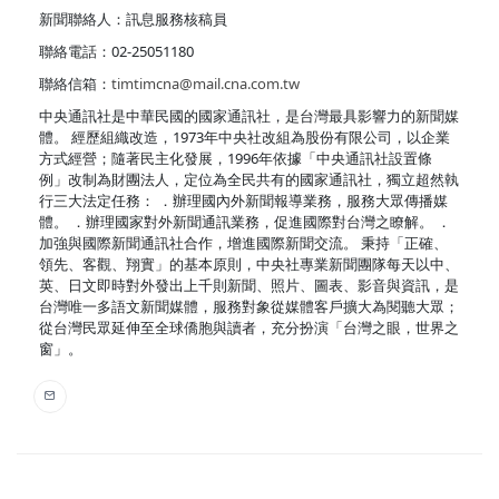
新聞聯絡人：訊息服務核稿員
聯絡電話：02-25051180
聯絡信箱：
timtimcna@mail.cna.com.tw
中央通訊社是中華民國的國家通訊社，是台灣最具影響力的新聞媒
體。 經歷組織改造，1973年中央社改組為股份有限公司，以企業
方式經營；隨著民主化發展，1996年依據「中央通訊社設置條
例」改制為財團法人，定位為全民共有的國家通訊社，獨立超然執
行三大法定任務： ．辦理國內外新聞報導業務，服務大眾傳播媒
體。 ．辦理國家對外新聞通訊業務，促進國際對台灣之瞭解。 ．
加強與國際新聞通訊社合作，增進國際新聞交流。 秉持「正確、
領先、客觀、翔實」的基本原則，中央社專業新聞團隊每天以中、
英、日文即時對外發出上千則新聞、照片、圖表、影音與資訊，是
台灣唯一多語文新聞媒體，服務對象從媒體客戶擴大為閱聽大眾；
從台灣民眾延伸至全球僑胞與讀者，充分扮演「台灣之眼，世界之
窗」。