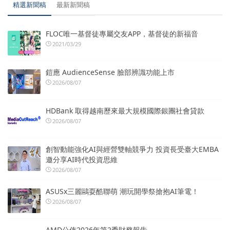
精選新聞稿
最新新聞稿
FLOC唯一基督徒專屬交友APP，基督徒的新福音
2021/03/29
鎧應 AudienceSense 臉部辨識功能上市
2026/08/07
HDBank 取得越南歷來最大規模國際銀團社會貸款
2026/08/07
創智動能強化AI與經營雙軸競爭力 投資長受臺大EMBA
邀分享AI時代投資思維
2026/08/07
ASUSx三麗鷗耍酷聯萌 潮玩開學祭搶抱AI筆電！
2026/08/07
AMD公佈2026年第2季財務報告