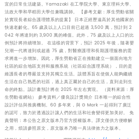
宜的日常生活建築。Yamazaki 在工學院大學、東京理科大學、
法政大學和早稻田大學任兼職講師。 【參考文獻：厚生勞動省關
於實現長者綜合護理體系的提案】 日本正經歷遠高於其他國家的
快速老齡化。65 歲及以上人口目前已超過 3,500 萬，預計到 2
042 年將達到約 3,900 萬的峰值。此外，75 歲及以上人口的比
例預計將持續增加。 在這樣的背景下，預計 2025 年後，隨著嬰
兒潮一代將達到或超過 75 歲，對醫療護理和長期護理服務的需
求將進一步增加。因此，厚生勞動省正在推動建立一個面向地方
社區的綜合地區支持和服務系統（社區綜合護理系統），目的是
維護長者的尊嚴並支持其獨立生活。該體系旨在使個人能夠繼續
生活在自己熟悉的社區，過上真正屬於自己的生活，直到走到生
命的終點。該計畫預計將在 2025 年左右實現。 （資料來源：厚
生勞動省網站） 參考資料／優良設計獎簡介 日本唯一的綜合性
設計評估與推廣機制。60 多年來，與 G Mark 一起得到了廣泛
的認可，致力於透過設計讓人們的生活和社會變得更加美好。 免
責聲明：本公告之原文版本乃官方授權版本。譯文僅供方便瞭解
之用，煩請參照原文，原文版本乃唯一具法律效力之版本。