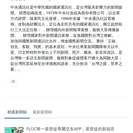
中央通訊社是中華民國的國家通訊社，是台灣最具影響力的新聞媒
體。 經歷組織改造，1973年中央社改組為股份有限公司，以企業
方式經營；隨著民主化發展，1996年依據「中央通訊社設置條
例」改制為財團法人，定位為全民共有的國家通訊社，獨立超然執
行三大法定任務： ．辦理國內外新聞報導業務，服務大眾傳播媒
體。 ．辦理國家對外新聞通訊業務，促進國際對台灣之瞭解。 ．
加強與國際新聞通訊社合作，增進國際新聞交流。 秉持「正確、
領先、客觀、翔實」的基本原則，中央社專業新聞團隊每天以中、
英、日文即時對外發出上千則新聞、照片、圖表、影音與資訊，是
台灣唯一多語文新聞媒體，服務對象從媒體客戶擴大為閱聽大眾；
從台灣民眾延伸至全球僑胞與讀者，充分扮演「台灣之眼，世界之
窗」。
精選新聞稿
最新新聞稿
FLOC唯一基督徒專屬交友APP，基督徒的新福音