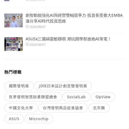
創智動能強化AI與經營雙軸競爭力 投資長受臺大EMBA
邀分享AI時代投資思維
2026/08/07
ASUSx三麗鷗耍酷聯萌 潮玩開學祭搶抱AI筆電！
2026/08/07
熱門標籤
國際發明展
JDIE日本設計創意暨發明展
世界發明智慧財產聯盟總會
SocialLab
OpView
中國文化大學
台灣發明商品促進協會
北市圖
ASUS
Microchip