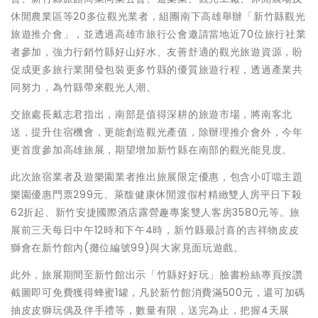
休閒農業區等20多位觀光業者，組團南下高雄舉辦「新竹縣觀光
旅遊推介會」，並透過高雄市旅行公會邀請當地近70位旅行社業
者參加，強力行銷竹縣好山好水、友善舒適的觀光旅遊資源，盼
促成更多旅行業開發包裝更多竹縣的優質旅遊行程，透過產業共
同努力，為竹縣帶來觀光人潮。
交旅處長戴志君指出，南部是值得深耕的旅遊市場，將南客北
送，提升住宿機會，更能創造觀光產值，除辦理推介會外，今年
更首度參加高雄旅展，期望增加新竹縣在南部的觀光能見度。
此次旅宿業者及遊樂園業者推出旅展限定優惠，包含小叮噹主題
樂園優惠門票299元、萊馥健康休閒渡假村精緻雙人房平日下殺
62折起、新竹安捷國際酒店露營趣專案雙人客房3580元等。旅
展前三天每日中午12時和下午4時，新竹縣最討喜的吉祥物皮皮
獅會在新竹館內(攤位編號99)與大家見面玩遊戲。
此外，旅展期間至新竹館出示「竹縣好好玩」臉書粉絲專頁按讚
截圖即可免費獲得蜂蜜1罐，凡於新竹館消費滿500元，還可加碼
抽皮皮獅玩偶及伴手禮等，數量有限，送完為止，把握4天展