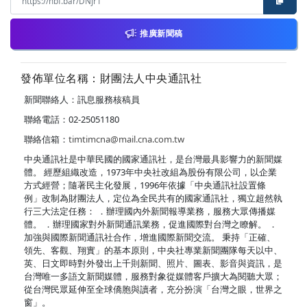
推廣新聞稿
發佈單位名稱：財團法人中央通訊社
新聞聯絡人：訊息服務核稿員
聯絡電話：02-25051180
聯絡信箱：
timtimcna@mail.cna.com.tw
中央通訊社是中華民國的國家通訊社，是台灣最具影響力的新聞媒
體。 經歷組織改造，1973年中央社改組為股份有限公司，以企業
方式經營；隨著民主化發展，1996年依據「中央通訊社設置條
例」改制為財團法人，定位為全民共有的國家通訊社，獨立超然執
行三大法定任務： ．辦理國內外新聞報導業務，服務大眾傳播媒
體。 ．辦理國家對外新聞通訊業務，促進國際對台灣之瞭解。 ．
加強與國際新聞通訊社合作，增進國際新聞交流。 秉持「正確、
領先、客觀、翔實」的基本原則，中央社專業新聞團隊每天以中、
英、日文即時對外發出上千則新聞、照片、圖表、影音與資訊，是
台灣唯一多語文新聞媒體，服務對象從媒體客戶擴大為閱聽大眾；
從台灣民眾延伸至全球僑胞與讀者，充分扮演「台灣之眼，世界之
窗」。