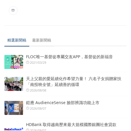
精選新聞稿
最新新聞稿
FLOC唯一基督徒專屬交友APP，基督徒的新福音
2021/03/29
天上父親的愛延續化作希望力量！ 六名子女捐贈家扶
「南投映全號」延續善的循環
2026/08/08
鎧應 AudienceSense 臉部辨識功能上市
2026/08/07
HDBank 取得越南歷來最大規模國際銀團社會貸款
2026/08/07