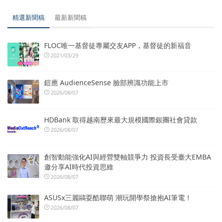
精選新聞稿
最新新聞稿
FLOC唯一基督徒專屬交友APP，基督徒的新福音
2021/03/29
鎧應 AudienceSense 臉部辨識功能上市
2026/08/07
HDBank 取得越南歷來最大規模國際銀團社會貸款
2026/08/07
創智動能強化AI與經營雙軸競爭力 投資長受臺大EMBA
邀分享AI時代投資思維
2026/08/07
ASUSx三麗鷗耍酷聯萌 潮玩開學祭搶抱AI筆電！
2026/08/07