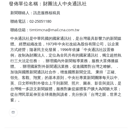
發佈單位名稱：財團法人中央通訊社
新聞聯絡人：訊息服務核稿員
聯絡電話：02-25051180
聯絡信箱：
timtimcna@mail.cna.com.tw
中央通訊社是中華民國的國家通訊社，是台灣最具影響力的新聞媒
體。 經歷組織改造，1973年中央社改組為股份有限公司，以企業
方式經營；隨著民主化發展，1996年依據「中央通訊社設置條
例」改制為財團法人，定位為全民共有的國家通訊社，獨立超然執
行三大法定任務： ．辦理國內外新聞報導業務，服務大眾傳播媒
體。 ．辦理國家對外新聞通訊業務，促進國際對台灣之瞭解。 ．
加強與國際新聞通訊社合作，增進國際新聞交流。 秉持「正確、
領先、客觀、翔實」的基本原則，中央社專業新聞團隊每天以中、
英、日文即時對外發出上千則新聞、照片、圖表、影音與資訊，是
台灣唯一多語文新聞媒體，服務對象從媒體客戶擴大為閱聽大眾；
從台灣民眾延伸至全球僑胞與讀者，充分扮演「台灣之眼，世界之
窗」。