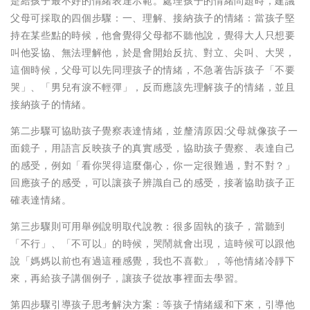
是給孩子最不好的情緒表達示範。處理孩子的情緒問題時，建議
父母可採取的四個步驟：一、理解、接納孩子的情緒：當孩子堅
持在某些點的時候，他會覺得父母都不聽他說，覺得大人只想要
叫他妥協、無法理解他，於是會開始反抗、對立、尖叫、大哭，
這個時候，父母可以先同理孩子的情緒，不急著告訴孩子「不要
哭」、「男兒有淚不輕彈」，反而應該先理解孩子的情緒，並且
接納孩子的情緒。
第二步驟可協助孩子覺察表達情緒，並釐清原因:父母就像孩子一
面鏡子，用語言反映孩子的真實感受，協助孩子覺察、表達自己
的感受，例如「看你哭得這麼傷心，你一定很難過，對不對？」
回應孩子的感受，可以讓孩子辨識自己的感受，接著協助孩子正
確表達情緒。
第三步驟則可用舉例說明取代說教：很多固執的孩子，當聽到
「不行」、「不可以」的時候，哭鬧就會出現，這時候可以跟他
說「媽媽以前也有過這種感覺，我也不喜歡」，等他情緒冷靜下
來，再給孩子講個例子，讓孩子從故事裡面去學習。
第四步驟引導孩子思考解決方案：等孩子情緒緩和下來，引導他