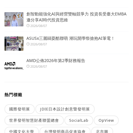
創智動能強化AI與經營雙軸競爭力 投資長受臺大EMBA
邀分享AI時代投資思維
2026/08/07
ASUSx三麗鷗耍酷聯萌 潮玩開學祭搶抱AI筆電！
2026/08/07
AMD公佈2026年第2季財務報告
2026/08/07
熱門標籤
國際發明展
JDIE日本設計創意暨發明展
世界發明智慧財產聯盟總會
SocialLab
OpView
中國文化大學
台灣發明商品促進協會
北市圖