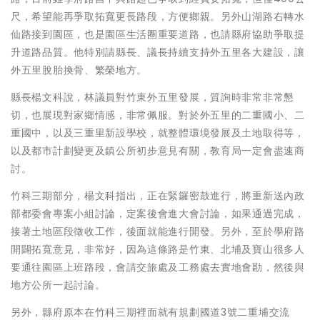
尺，希望能再爭取拓寬更長路段，方便鄉親。另外山湖路右轉水
仙路接到園區，也是園區生活圈重要道路，也請縣府協助爭取提
升道路品質。他特別請縣長、議長持續支持外五里各大建設，讓
外五里脫胎換骨、繁榮地方。
縣長楊文科說，林議員對竹東外五里發展，質詢時非常非常懇
切，也展現對家鄉情感，非常佩服。對於外五里的二重國小、二
重國中，以及三重里新設學校，就整體環境發展及土地取得等，
以及都市計劃變更及鎮公所初步意見有關，教育局一定會盡速商
討。
竹科三期部分，楊文科指出，正在緊鑼密鼓進行，將重新送內政
部都委會專案小組討論，定案後會進大會討論，如果通過完成，
接著土地區段徵收工作，後面就能進行開發。另外，至於學府路
開闢拓寬意見，非常好，因為這條路是竹東、北埔及寶山很多人
要通往園區上班路段，會請交旅處及工務處去實地會勘，然後與
地方公所一起討論。
另外，縣府原本在竹科三期裡面就有規劃國道3號二重埔交流