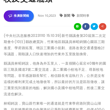
Nov 10,2023
新聞
新聞時事
推廣新聞稿
(中央社訊息服務20231110 15:10:39)新竹縣議會第20屆第二次定
期會今(10日)縣政總質詢，竹東地區縣議員林昭錡關心園區三期
進度、學府路拓寬、增設三重國小規劃、道路改善交通通盤檢討
等議題，期盼讓人口快速增加的竹東外五里脫胎換骨。
縣議員林昭錡說，他身為外五里人，一直很關心延宕40幾年的園
區三期及國道3號二重交流道，及二重國小校地不足、尋新校地
等問題。非常感謝縣長幫忙，相信縣長有這執行力，公所是沒有
這樣的權利來完成土地徵收等，所以最好的方法是區段徵收，讓
三重里找到適當的地點，解決國小及國中校地問題，然後二重交
流道也解決。
林昭錡說，寶山跟竹東唯一的通道就是竹東學府路到寶山山湖
路，目前雖學府路自中興路起已爭取到經費要拓寬，但僅400公