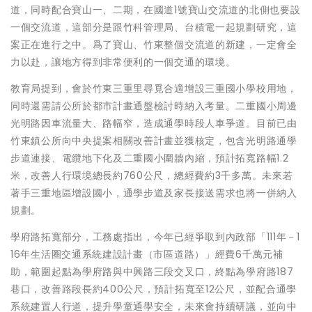
道，同時配合寶山一、二期，在國道1號寶山交流道的北側也要設
一個交流道，這部分是跟竹科管理局、台積電一起規劃研究，這
案正在進行之中。爲了寶山、竹東整個交流道的新建，一定會全
力以赴，讓地方得到非常便利的一個交通的環境。
教育局提到，會於竹東三重里尋覓合適增設三重國小學校用地，
同時還需請公所於都市計畫通盤檢討時納入考量。二重國小周邊
光明路因車流量大、路幅窄，造成通學時段人車爭道。目前已由
竹東鎮公所向中央提案相關改善計畫並獲核定，包含光明路通學
步道連接、電纜地下化及二重國小圍牆內縮，預計拓寬路幅1.2
米，改善人行環境總長約760公尺，總經費約3千多萬。未來若
著手三重地區增設國小，通學步道及家長接送需求也將一併納入
規劃。
學府路拓寬部分，工務處指出，今年已經爭取到內政部「111年－1
16年生活圈交通系統建設計畫（市區道路）」經費6千萬元補
助，範圍起點為學府路與中興路三段交叉口，終點為學府路187
巷口，改善路段長約400公尺，預計拓寬至12公尺，並配合通學
系統建置人行道，提升學童通學安全，未來會持續研議，並向中