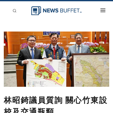
回到首頁
新聞稿分類
登入
刊登
林昭錡議員質詢 關心竹東設
校及交通瓶頸