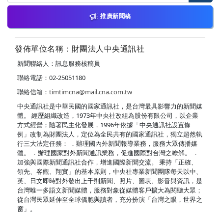
推廣新聞稿
發佈單位名稱：財團法人中央通訊社
新聞聯絡人：訊息服務核稿員
聯絡電話：02-25051180
聯絡信箱：
timtimcna@mail.cna.com.tw
中央通訊社是中華民國的國家通訊社，是台灣最具影響力的新聞媒
體。 經歷組織改造，1973年中央社改組為股份有限公司，以企業
方式經營；隨著民主化發展，1996年依據「中央通訊社設置條
例」改制為財團法人，定位為全民共有的國家通訊社，獨立超然執
行三大法定任務： ．辦理國內外新聞報導業務，服務大眾傳播媒
體。 ．辦理國家對外新聞通訊業務，促進國際對台灣之瞭解。 ．
加強與國際新聞通訊社合作，增進國際新聞交流。 秉持「正確、
領先、客觀、翔實」的基本原則，中央社專業新聞團隊每天以中、
英、日文即時對外發出上千則新聞、照片、圖表、影音與資訊，是
台灣唯一多語文新聞媒體，服務對象從媒體客戶擴大為閱聽大眾；
從台灣民眾延伸至全球僑胞與讀者，充分扮演「台灣之眼，世界之
窗」。