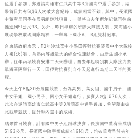
位選手參加，亦邀請高雄市仁武高中等3所國高中選手參加，結
果首日共有5項6人次破大會紀錄，成績相當不錯，其中，長濱國
中董宥呈同學在國男組鏈球項目，一舉將自去年所創紀錄再往前
推進到51公尺93。另外，昨日舉辦的班際大隊接力賽，東海國小
展現學校展現團隊精神，一舉奪下國小A、 B組雙料冠軍。
台東縣政府表示，112年沙城盃中小學田徑對抗賽暨國中小大隊接
力複(決)賽，為縣內等級最大的綜合性運動會，由新生國小承
辦，往年兩項競賽安排二天來辦理，自去年起特別將大隊接力賽
單獨區隔舉行一天，田徑對抗賽則自今天起進行為期二天半的賽
程。
今天上午8點30分展開競賽，分為高男、高女組、國中男子、國
中女子組、國小男子、國小女子組進行，參賽人次計676人次，
此次亦邀請高雄市仁武高中等3所國高中選手參加，希望藉由彼
此觀摩競技，提升縣內選手的成績。
結果首日競賽，計有國中男子組鏈球決賽，長濱國中董宥呈成績
51.93公尺、長濱國中陳宇燦成績41.91公尺，均破董宥呈於去年