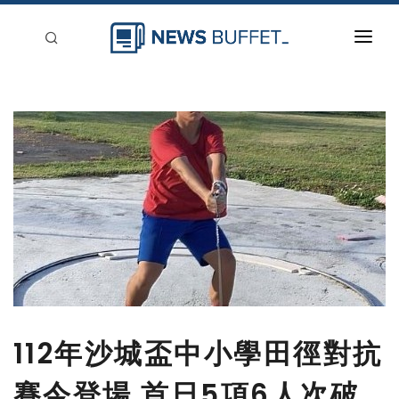
回到首頁
新聞稿分類
登入
刊登
112年沙城盃中小學田徑對抗
賽今登場 首日5項6人次破