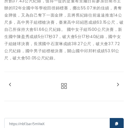
所創37.43公尺紀錄，值得一提的是董宥呈繼日前參加台南市主
辦的112年全國中等學校田徑錦標賽，擲出55.07米的佳績，勇奪
金牌後，又為自己奪下一面金牌，且將舊紀錄往前遠遠推進14公
尺多，高中男子組標槍決賽，臺東高中邱紹恩成績63.15公尺，破
自己所保持大會61.66公尺紀錄。 國中女子組1500公尺決賽，新
生國中陳盈秀成績5分17秒37，破大會5分17秒40紀錄，國中女
子組鏈球決賽，長濱國中石潔琳成績38.27公尺，破大會37.72
公尺紀錄，國中男子組標槍決賽，關山國中邱邦軒成績53.91公
尺，破大會50.05公尺紀錄。