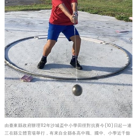
由臺東縣政府辦理112年沙城盃中小學田徑對抗賽今(10)日起一連
三在縣立體育場舉行，有來自全縣各高中職、國中、小學近千餘