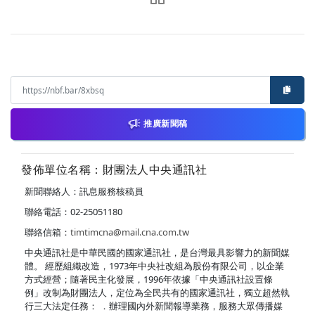
推廣新聞稿
發佈單位名稱：財團法人中央通訊社
新聞聯絡人：訊息服務核稿員
聯絡電話：02-25051180
聯絡信箱：
timtimcna@mail.cna.com.tw
中央通訊社是中華民國的國家通訊社，是台灣最具影響力的新聞媒
體。 經歷組織改造，1973年中央社改組為股份有限公司，以企業
方式經營；隨著民主化發展，1996年依據「中央通訊社設置條
例」改制為財團法人，定位為全民共有的國家通訊社，獨立超然執
行三大法定任務： ．辦理國內外新聞報導業務，服務大眾傳播媒