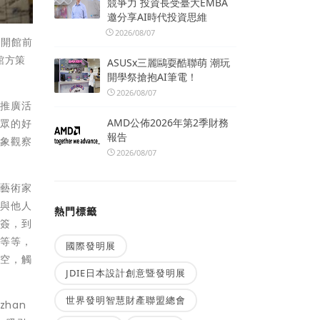
競爭力 投資長受臺大EMBA
邀分享AI時代投資思維
2026/08/07
的開館前
館方策
ASUSx三麗鷗耍酷聯萌 潮玩
開學祭搶抱AI筆電！
。
2026/08/07
及推廣活
AMD公佈2026年第2季財務
民眾的好
報告
現象觀察
2026/08/07
及藝術家
或與他人
熱門標籤
方簽，到
本等等，
國際發明展
時空，觸
JDIE日本設計創意暨發明展
世界發明智慧財產聯盟總會
han