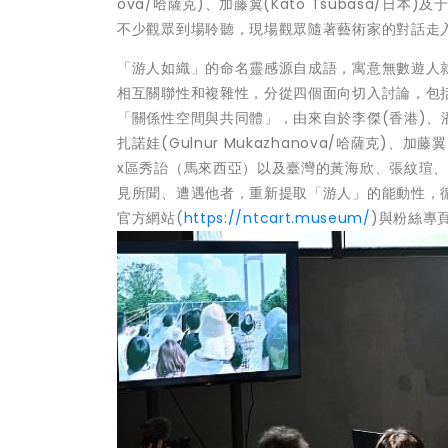
ova/哈薩克)、加藤翼(Kato Tsubasa/
不少觀眾到場聆聽，現場觀眾隨著藝術家的對話走
「游人如織」的命名靈感源自成語，寓意無數遊人
相互關聯性和複雜性，分從四個面向切入討論，包
「關係性空間與共同體」，由來自於李傑(香港)、潘濤阮
扎諾娃(Gulnur Mukazhanova/哈薩克)、加
x區秀詒（馬來西亞）以及臺灣的黃海欣、張紋瑄、
見所聞、遭遇他者，重新提取「游人」的能動性，
官方網站(
https://ntcart.museum/
)與粉絲專頁