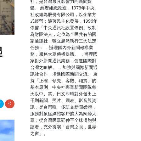
社，是台灣最具影響力的新聞媒
體。 經歷組織改造，1973年中央
社改組為股份有限公司，以企業方
式經營；隨著民主化發展，1996年
依據「中央通訊社設置條例」改制
為財團法人，定位為全民共有的國
家通訊社，獨立超然執行三大法定
任務： ．辦理國內外新聞報導業
起
務，服務大眾傳播媒體。 ．辦理國
家對外新聞通訊業務，促進國際對
台灣之瞭解。 ．加強與國際新聞通
訊社合作，增進國際新聞交流。 秉
持「正確、領先、客觀、翔實」的
基本原則，中央社專業新聞團隊每
天以中、英、日文即時對外發出上
千則新聞、照片、圖表、影音與資
訊，是台灣唯一多語文新聞媒體，
服務對象從媒體客戶擴大為閱聽大
眾；從台灣民眾延伸至全球僑胞與
讀者，充分扮演「台灣之眼，世界
之窗」。