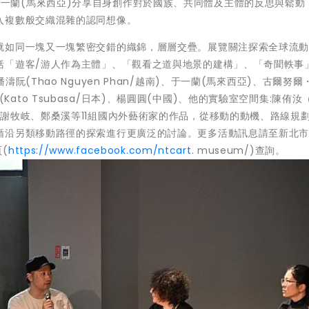
日本)及于一蘭(馬來西亞)分享自身創作對於國族、共同體及主體的反思與鬆
入複數般交織混雜的認同想像。
就如同一塊又一塊繁密交錯的織錦，層層交疊。展覽關注探索全球流
括「遊客/游人作為主體」、「觀看之道與地景的建構」、「奇聞軼事
(Thao Nguyen Phan/越南)、于一蘭(馬來西亞)、古爾努爾
藤翼(Kato Tsubasa/日本)、楊圓圓(中國)、他的實驗室空間集:陳侑汝
謝牧岐、鄭桑溪等11組國內外藝術家的作品，從移動的動機、路線規
循沿另類移動路徑的探索進行更廣泛的討論。更多活動訊息請至新北
(
https://www.facebook.com/ntcart.
museum/)查詢。