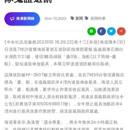
Nov 10,2023
新聞
新聞時事
推廣新聞稿
(中央社訊息服務20231110 16:39:23)第十三(布袋)海巡隊本(10)
日清晨7時許接獲海巡署第五巡防區指揮部通報:嘉義縣東石鄉白
水湖西方2.1處，發現1艘高雄籍「慶0漁」漁船(以下簡稱-慶
船)，疑似違規佈放籠具，本隊立即派遣巡防艇前往取締。
該隊巡防艇PP-3507艇立即前往查處，並於7時55分發現通報目
標為「慶」船，在嘉義縣距岸4浬內違規佈放籠具，海巡人員立
即向「慶」船廣播，要求停止作業並收起籠具，以維護漁業資
源，取締過程中海巡人員全程錄影蒐證，依違反嘉義縣政府法令
公告(府農漁字第10500698871號），全年禁止籠具漁船距岸4
浬內進行籠具漁業作業經營，函送嘉義縣政府裁處。
海巡署表示:為落實「護永專案」，將全年無休24小時嚴正執
法，並持續以具體查緝行動有效守護海洋資源，民眾如發現違規