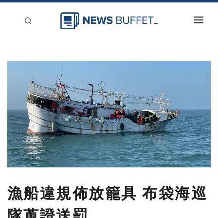
回到首頁
新聞稿分類
登入
刊登
漁船違規佈放籠具 布袋海巡
隊蒐證送罰