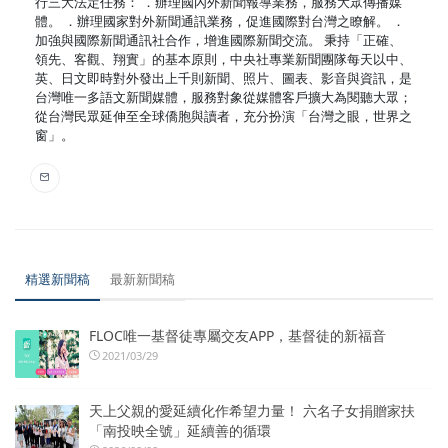
行三大法定任務： ．辦理國內外新聞報導業務，服務大眾傳播媒
體。 ．辦理國家對外新聞通訊業務，促進國際對台灣之瞭解。 ．
加強與國際新聞通訊社合作，增進國際新聞交流。 秉持「正確、
領先、客觀、翔實」的基本原則，中央社專業新聞團隊每天以中、
英、日文即時對外發出上千則新聞、照片、圖表、影音與資訊，是
台灣唯一多語文新聞媒體，服務對象從媒體客戶擴大為閱聽大眾；
從台灣民眾延伸至全球僑胞與讀者，充分扮演「台灣之眼，世界之
窗」。
精選新聞稿
最新新聞稿
FLOC唯一基督徒專屬交友APP，基督徒的新福音
2021/03/29
天上父親的愛延續化作希望力量！ 六名子女捐贈家扶
「南投映全號」延續善的循環