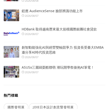
2026/08/08
鎧應 AudienceSense 臉部辨識功能上市
2026/08/07
HDBank 取得越南歷來最大規模國際銀團社會貸款
2026/08/07
創智動能強化AI與經營雙軸競爭力 投資長受臺大EMBA
邀分享AI時代投資思維
2026/08/07
ASUSx三麗鷗耍酷聯萌 潮玩開學祭搶抱AI筆電！
2026/08/07
熱門標籤
國際發明展
JDIE日本設計創意暨發明展