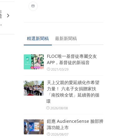
篇
階
.
精選新聞稿
最新新聞稿
FLOC唯一基督徒專屬交友
APP，基督徒的新福音
2021/03/29
天上父親的愛延續化作希望
力量！ 六名子女捐贈家扶
「南投映全號」延續善的循
環
2026/08/08
鎧應 AudienceSense 臉部辨
識功能上市
2026/08/07