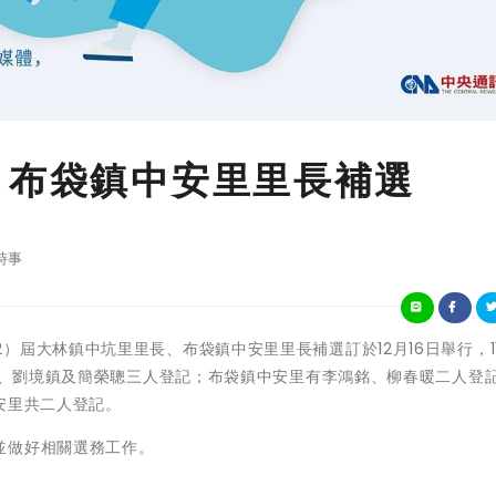
、布袋鎮中安里里長補選
時事
縣本（22）屆大林鎮中坑里里長、布袋鎮中安里里長補選訂於12月16日舉行，1
玉娟、劉境鎮及簡榮聰三人登記；布袋鎮中安里有李鴻銘、柳春暖二人登
安里共二人登記。
並做好相關選務工作。