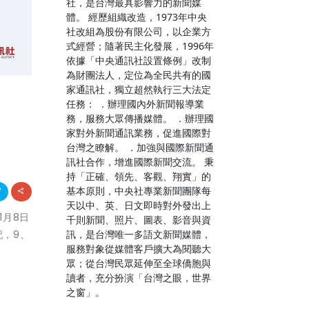
社，是台灣最具影響力的新聞媒
體。 經歷組織改造，1973年中央
社改組為股份有限公司，以企業方
式經營；隨著民主化發展，1996年
依據「中央通訊社設置條例」改制
為財團法人，定位為全民共有的國
家通訊社，獨立超然執行三大法定
任務： ．辦理國內外新聞報導業
務，服務大眾傳播媒體。 ．辦理國
家對外新聞通訊業務，促進國際對
台灣之瞭解。 ．加強與國際新聞通
訊社合作，增進國際新聞交流。 秉
持「正確、領先、客觀、翔實」的
基本原則，中央社專業新聞團隊每
天以中、英、日文即時對外發出上
1月8日
千則新聞、照片、圖表、影音與資
訊，是台灣唯一多語文新聞媒體，
記，9、
服務對象從媒體客戶擴大為閱聽大
眾；從台灣民眾延伸至全球僑胞與
讀者，充分扮演「台灣之眼，世界
之窗」。