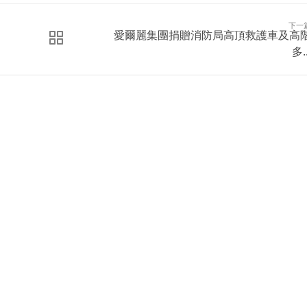
下一
愛爾麗集團捐贈消防局高頂救護車及高
多..