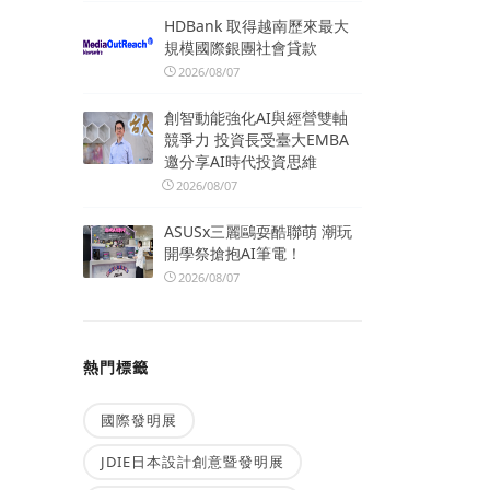
HDBank 取得越南歷來最大
規模國際銀團社會貸款
2026/08/07
創智動能強化AI與經營雙軸
競爭力 投資長受臺大EMBA
邀分享AI時代投資思維
2026/08/07
ASUSx三麗鷗耍酷聯萌 潮玩
開學祭搶抱AI筆電！
2026/08/07
熱門標籤
國際發明展
JDIE日本設計創意暨發明展