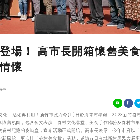
登場！ 高市長開箱懷舊美
情懷
時事
眷村特有文化，活化再利用！新竹市政府今(11)日於將軍村舉辦「2023新竹眷
厚懷舊氛圍，包含藝文表演、眷村文化講堂、美食手作體驗及眷村市
徵眷村記憶的皮箱盒，宣布活動正式開始。高市長表示，今年市府以
嶄新風貌，更安排「眷村美食賞」活動，邀請昔日金城新村居民大展