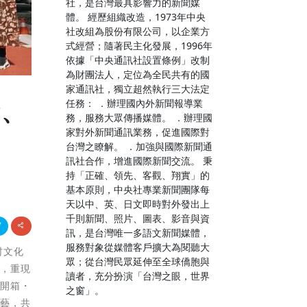
社，是台灣最具影響力的新聞媒
體。 經歷組織改造，1973年中央
社改組為股份有限公司，以企業方
式經營；隨著民主化發展，1996年
依據「中央通訊社設置條例」改制
為財團法人，定位為全民共有的國
家通訊社，獨立超然執行三大法定
任務： ．辦理國內外新聞報導業
食、
務，服務大眾傳播媒體。 ．辦理國
家對外新聞通訊業務，促進國際對
台灣之瞭解。 ．加強與國際新聞通
訊社合作，增進國際新聞交流。 秉
持「正確、領先、客觀、翔實」的
基本原則，中央社專業新聞團隊每
天以中、英、日文即時對外發出上
千則新聞、照片、圖表、影音與資
訊，是台灣唯一多語文新聞媒體，
服務對象從媒體客戶擴大為閱聽大
村文化
眾；從台灣民眾延伸至全球僑胞與
集，重現
讀者，充分扮演「台灣之眼，世界
「開箱・
之窗」。
廚藝，共