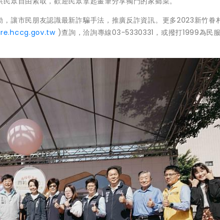
供民眾自由索取，歡迎民眾拿起畫筆分享獨門的家鄉菜。
，讓市民朋友認識最新詐騙手法，推廣反詐資訊。更多2023新竹眷
ure.hccg.gov.tw
)查詢，洽詢專線03-5330331，或撥打1999為民