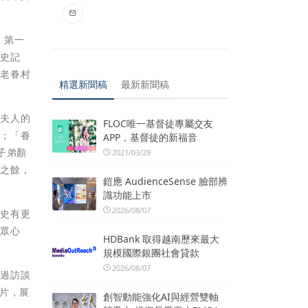
，第一
歷史記
」老眷村
精選新聞稿
最新新聞稿
軍夫人的
FLOC唯一基督徒專屬交友
食；「眷
APP，基督徒的新福音
子弟顏
2021/03/29
化之餘，
鎧應 AudienceSense 臉部辨
識功能上市
2026/08/07
歷史有更
民眾心
HDBank 取得越南歷來最大
規模國際銀團社會貸款
2026/08/07
透過訪談
片，展
創智動能強化AI與經營雙軸