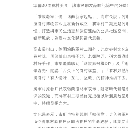
準備30道眷村美食，讓市民朋友品嚐記憶中的好
「乘載老家回憶、邁向新家起點。」高市長說，竹
座眷村博物館即是在新竹成立，將軍村二期更是竹
憶，打造與市民生活更加緊密連結的公共社區空間
嶄新風貌，為眷村文化賦與當代意義。
高市長指出，除開箱將軍村二期外，此次眷村文化
眷村味、周師傅山東槓子頭、老麵酵匠、孫大哥湖
村好手作」市集能體驗到「迴旋紙飛機DIY」及「
學森先生開講「舌尖上的眷村講堂」；「眷村好熱
將眷村「有人情味、互助、堅毅」的精神延續下去
將軍村原眷戶代表張蘭澄將軍表示，隨著時代變遷
深的認識，而將軍村二期整修完成後以嶄新風貌呈
中、持續發揚光大。
文化局表示，市府也特別規劃「轉個彎，走入將軍
15位將軍村原眷戶及周邊眷戶的生命經驗，匯集