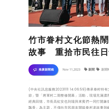
竹市眷村文化節熱鬧
故事 重拾市民往日
Nov 11,2023
新聞
新聞
推廣新聞稿
(中央社訊息服務20231111 14:06:59)傳承
節」暨「將軍村二期整修開幕」活動，現場充滿濃
經典回憶，市長高虹安也到場與來賓們一同打開象
飄香」為主題，不僅向市民朋友開箱眷村老故事與