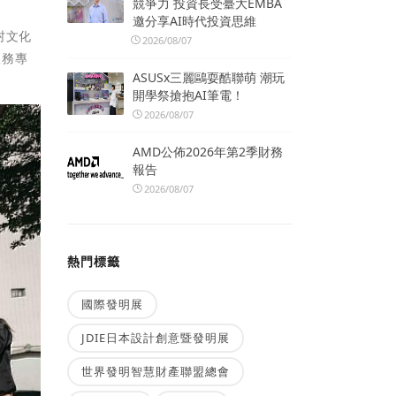
競爭力 投資長受臺大EMBA
邀分享AI時代投資思維
村文化
2026/08/07
服務專
ASUSx三麗鷗耍酷聯萌 潮玩
開學祭搶抱AI筆電！
2026/08/07
AMD公佈2026年第2季財務
報告
2026/08/07
熱門標籤
國際發明展
JDIE日本設計創意暨發明展
世界發明智慧財產聯盟總會