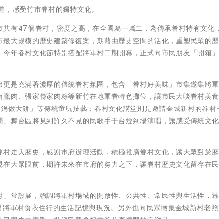
味道，感受竹市眷村的獨特文化。
市共有47個眷村，密度之高，在全國屬一屬二，為傳承眷村特有文化
市最大規模的歷史建築修復案，期藉由歷史空間的活化，重塑民眾的
，今年眷村文化節特別搭配將軍村二期開幕，正式向市民朋友「開箱
節更是充滿著濃厚的傳統眷村氛圍，包含「眷村好美味」市集邀集將
南臘肉、張家傳家肉粽等新竹在地軍眷特色攤位，讓市民大啖眷村美
電鍋做大餅」等傳統童玩技藝；眷村文化講堂則是邀請金城新村的眷村
鬧」舞台區將見到許久不見的民歌手于台煙到場演唱，讓感受傳統文
。
眷村走入歷史，感謝市府辦理活動，積極推廣眷村文化，讓大眾對於
現在大眾眼前，期許未來在市府的努力之下，讓眷村歷史文化留存在
村」常設展，強調將軍村場域的開放性、公共性、常民性與生活性，
展出將軍村食衣住行的生活記憶與現況。另外也向民眾徵集金城新村老照