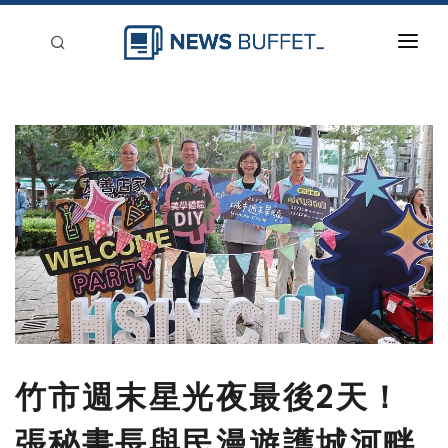
回到首頁
新聞稿分類
登入
刊登
竹市週末星光夜最後2天！
張秘書長與民漫遊護城河畔