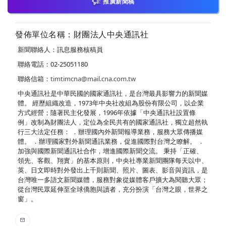
推廣新聞稿
發佈單位名稱：財團法人中央通訊社
新聞聯絡人：訊息服務核稿員
聯絡電話：02-25051180
聯絡信箱：
timtimcna@mail.cna.com.tw
中央通訊社是中華民國的國家通訊社，是台灣最具影響力的新聞媒
體。 經歷組織改造，1973年中央社改組為股份有限公司，以企業
方式經營；隨著民主化發展，1996年依據「中央通訊社設置條
例」改制為財團法人，定位為全民共有的國家通訊社，獨立超然執
行三大法定任務： ．辦理國內外新聞報導業務，服務大眾傳播媒
體。 ．辦理國家對外新聞通訊業務，促進國際對台灣之瞭解。 ．
加強與國際新聞通訊社合作，增進國際新聞交流。 秉持「正確、
領先、客觀、翔實」的基本原則，中央社專業新聞團隊每天以中、
英、日文即時對外發出上千則新聞、照片、圖表、影音與資訊，是
台灣唯一多語文新聞媒體，服務對象從媒體客戶擴大為閱聽大眾；
從台灣民眾延伸至全球僑胞與讀者，充分扮演「台灣之眼，世界之
窗」。