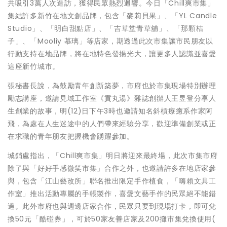
共吸引3萬人次造訪，獲得民眾熱烈迴響。今日「Chill爽市集」
集結許多新竹在地文創品牌，包含「麥莉貝果」、「YL Candle
Studio」、「明白甜點店」、「吉草堂青草舖」、「那顆桔
子」、「Mooliy 慕璃」等店家，期透過此次市集讓市民朋友以
行動支持在地品牌，將在地特色發揚光大，讓更多人認識並喜愛
這座新竹城市。
張秘書長說，為鼓勵青年創新築夢，市府也於市集現場特別辦理
勵志講座，邀請見域工作室《貢丸湯》雜誌創辦人王昱登分享人
生創業的故事，明(12)日下午3時也邀請知名斜槓療癒系作家阿
飛，為處在人生迷途中的人們帶來經驗分享，歡迎準備創業或正
在求職的青年朋友把握機會踴躍參加。
城銷處指出，「Chill爽市集」明日將迎來最終場，此次市集市府
除了與「好好手感微笑市集」合作之外，也邀請許多在地店家參
與，包含「江山藝改所」聯名推出限定手作植食，「嗨賴文具工
作室」推出活動專屬的手帳製作，喜愛文藝手作的民眾絕不能錯
過。此外市府也與週邊店家合作，民眾只要到現場打卡，即可兌
換50元「酷碰券」，可於50家友善店家及200攤市集兌換使用(