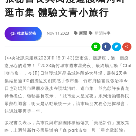
逛市集 體驗文青小旅行
Nov 11,2023
新聞
新聞時事
推廣新聞稿
(中央社訊息服務20231111 18:31:43)逛市集、聽講座，過一個療
癒身心的週末！「2023新竹城市週末星光夜」最終場活動「Chil
l爽市集」，今(11)日於護城河晶品城路段盛大登場，最後2天共
集結超過100個攤位文創質感手作市集，竹市府秘書長張治祥今
日也到場與市民朋友漫步在護城河畔、逛市集，並光顧許多青創
特色攤位。張秘書長表示，「城市週末星光夜」系列活動獲得民
眾熱烈迴響，明天是活動最後一天，請市民朋友務必把握機會，
錯過就要再等一年。
張秘書長表示，高市長與市府團隊積極落實「美感新竹」施政策
略，上週於新竹公園舉辦的「森 park市集」與「星光電影院」