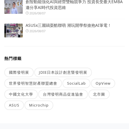
創智動能強化AI與經營雙軸競爭力 投資長受臺大EMBA
邀分享AI時代投資思維
2026/08/07
ASUSx三麗鷗耍酷聯萌 潮玩開學祭搶抱AI筆電！
2026/08/07
熱門標籤
國際發明展
JDIE日本設計創意暨發明展
世界發明智慧財產聯盟總會
SocialLab
OpView
中國文化大學
台灣發明商品促進協會
北市圖
ASUS
Microchip