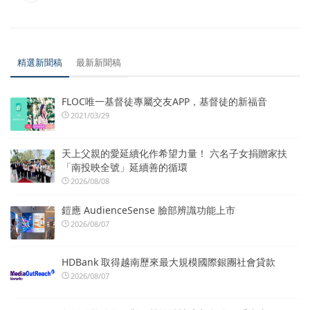
精選新聞稿
最新新聞稿
FLOC唯一基督徒專屬交友APP，基督徒的新福音
2021/03/29
天上父親的愛延續化作希望力量！ 六名子女捐贈家扶
「南投映全號」延續善的循環
2026/08/08
鎧應 AudienceSense 臉部辨識功能上市
2026/08/07
HDBank 取得越南歷來最大規模國際銀團社會貸款
2026/08/07