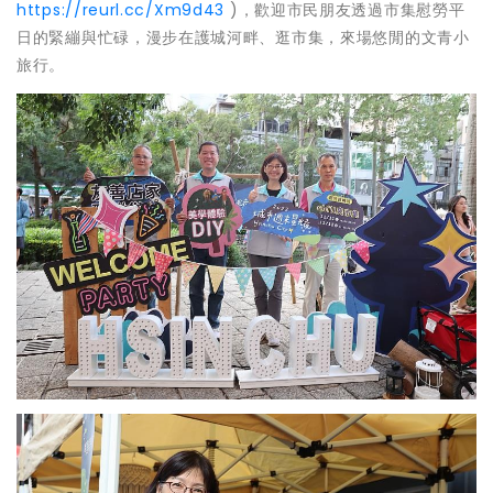
https://reurl.cc/Xm9d43
)，歡迎市民朋友透過市集慰勞平
日的緊繃與忙碌，漫步在護城河畔、逛市集，來場悠閒的文青小
旅行。