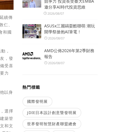
競爭力 投資長受臺大EMBA
邀分享AI時代投資思維
2026/08/07
。延續傳
鄭敦仁、
ASUSx三麗鷗耍酷聯萌 潮玩
開學祭搶抱AI筆電！
會和國
2026/08/07
AMD公佈2026年第2季財務
活動，
報告
校友，發
2026/08/07
都備受喜
重要力
熱門標籤
，他以身
國際發明展
念，選擇
JDIE日本設計創意暨發明展
提建築管
世界發明智慧財產聯盟總會
人文和文