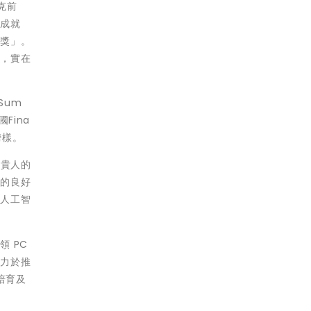
克前
出成就
工獎」。
功，實在
Sum
Fina
榜樣。
多貴人的
展的良好
、人工智
 PC
致力於推
培育及