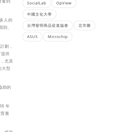
會看到
SocialLab
OpView
中國文化大學
許多人的
台灣發明商品促進協會
北市圖
的原則、
ASUS
Microchip
金計劃，
育提供
劃，尤其
的大型
協助的
6 年
體育賽