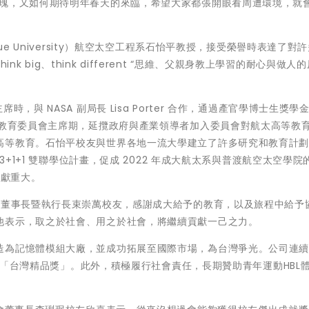
玫瑰，又如何期待明年春天的來臨，希望大家都張開眼看周遭環境，就
ue University）航空太空工程系石怡平教授，接受榮譽時表達了對
ink big、think different “思維、父親身教上學習的耐心與做人
。
，與 NASA 副局長 Lisa Porter 合作，通過產官學博士生獎學
）教育委員會主席期，延攬政府與產業領導者加入委員會對航太高等教
高等教育。石怡平校友與世界各地一流大學建立了許多研究和教育計
3+1+1 雙聯學位計畫，促成 2022 年成大航太系與普渡航空太空學院
貢獻重大。
金董事長暨執行長束崇萬校友，感謝成大給予的教育，以及旅程中給予
他表示，取之於社會、用之於社會，將繼續貢獻一己之力。
為記憶體模組大廠，並成功拓展至國際市場，為台灣爭光。公司連續1
年榮獲「台灣精品獎」。此外，積極履行社會責任，長期贊助青年運動HBL