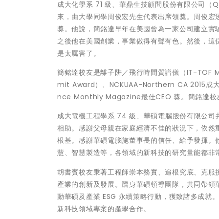
成大化學系 71 級、華鼎生技顧問股份有限公司
來，由大學同學周俊宏先生代表出席領獎。周俊宏
獎。他說，簡銘達早年在美國曾為一家公司建立實
之後他在美國創業，事業做得有聲有色。然後，這
是太厲害了。
簡銘達校友是離子阱／飛行時間質譜儀（IT-TOF M
mit Award）、NCKUAA-Northern CA
nce Monthly Magazine最佳CEO 
成大電機工程學系 74 級、華碩電腦股份有限公
相助。感謝父母親在家庭經濟不佳的狀況下，依然
根基。感謝華碩電腦施董事長的信任、給予發揮。
慧、智慧製造等，各領域的新科技的研究量能都非
胡書賓校友秉著工程師崇本務實、追根究底、克服挑
產業的創新及發展。躋身華碩領導團隊，共同帶領
動華碩及產業 ESG 永續策略行動，獲致諸多成
新科技領域專案的產學合作。