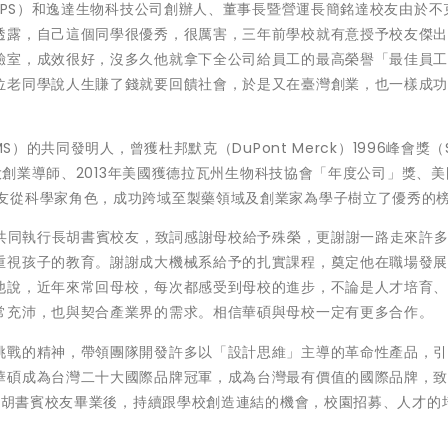
（QPS）和逸達生物科技公司創辦人、董事長暨營運長簡銘達校友由於不
透露，自己這個同學很優秀，很厲害，三年前學校就有意授予校友傑
驗室，成效很好，沒多久他就拿下全公司給員工的最高榮譽「最佳員
位老同學說人生賺了錢就要回饋社會，於是又在臺灣創業，也一樣成
S）的共同發明人，曾獲杜邦默克（DuPont Merck）1996峰會獎（
 2015成大創業導師、2013年美國獲德拉瓦州生物科技協會「年度公司」獎、美國
獎。簡銘達校友從科學家角色，成功跨域至製藥領域及創業家為學子樹立了優秀的
司共同執行長胡書賓校友，致詞感謝母校給予殊榮，更謝謝一路走來許
重視孩子的教育。謝謝成大機械系給予的扎實課程，奠定他在職場發
他說，近年來常回母校，每次都感受到母校的進步，不論是人才培育
常充沛，也與契合產業界的需求。相信華碩與母校一定有更多合作。
戰的精神，帶領團隊開發許多以「設計思維」主導的革命性產品，引領
華碩成為台灣二十大國際品牌冠軍，成為台灣最有價值的國際品牌，
就。胡書賓校友畢業後，持續跟學校創造連結的機會，校園招募、人才的