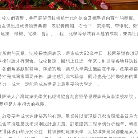
外的校友們齊聚，共同展望母校領航世代的使命及攜手邁向百年的榮耀
2年校友傑出成就獎頒獎典禮，表彰黃南淵、石怡平、束崇萬、李琍珉、
在建築、機械、電機、會計、工程、化學等領域有卓越的成就，並為社
會所做的貢獻。沈校長致詞表示，適逢成大92歲生日，校園舉辦多項
學術討論才有聚會。沈校長說，回想上任近一年來，到世界各地拜訪
、各個角落默默耕耘、腳踏實地，讓成大畢業生無論在學界、產業界
特性完成國家重要任務，讓他感到非常驕傲，同時也是他推動校務的
努力，成大一定能夠成為世界上最重要的大學之一。
、社團法人台灣建築美學文化經濟協會創會暨榮譽理事長黃南淵校友說
個獎項是人生很大的殊榮。
，啟發要考成大進建築系的心願。畢業後以實現提升都市環境品質為
包含草擬建築技術規則設計施工篇、訂定建築工程單價分析標準、研
友退休後仍熱身於公益，持續推動建築美學，期望城鄉建築都能蘊涵