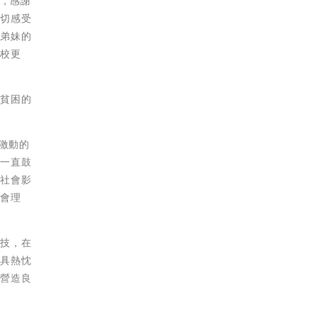
獎，感謝
真切感受
學弟妹的
學校更
為貧困的
時激動的
是一直鼓
有社會影
友會理
科技，在
極具熱忱
為營造良