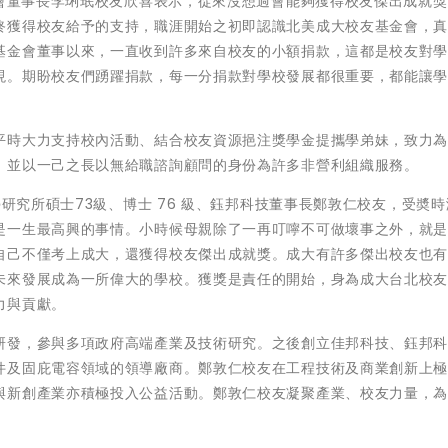
金會董事長李琍珉校友欣喜表示，從來沒想過會能夠獲得校友傑出成就
終獲得校友給予的支持，職涯開始之初即認識北美成大校友基金會，
基金會董事以來，一直收到許多來自校友的小額捐款，這都是校友對
現。期盼校友們踴躍捐款，每一分捐款對學校發展都很重要，都能讓
平時大力支持校內活動、結合校友資源挹注獎學金提攜學弟妹，致力
。並以一己之長以無給職諮詢顧問的身份為許多非營利組織服務。
學研究所碩士73級、博士 76 級、鈺邦科技董事長鄭敦仁校友，受奬
是一生最高興的事情。小時候母親除了一再叮嚀不可做壞事之外，就
自己不僅考上成大，還獲得校友傑出成就獎。成大有許多傑出校友也
未來發展成為一所偉大的學校。獲獎是責任的開始，身為成大台北校
力與貢獻。
研發，參與多項政府高端產業及技術研究。之後創立佳邦科技、鈺邦
件及固庇電容領域的領導廠商。鄭敦仁校友在工程技術及商業創新上
與新創產業亦積極投入公益活動。鄭敦仁校友凝聚產業、校友力量，