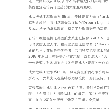
化。黃南淵校友並以”如果不能看清楚眼前美麗的
美好生活在等待”的話語與大家互相勉勵。
成大機械工程學學系 65 級、美國普渡大學（Purd
感謝與啟發，特別感謝母親灌輸的”Dream big 、th
及成大給予的卓越教育，奠定了他學術研究的基礎
石怡平教授在擔任美國航太系主任協會（ADCA）主席時
培育航空太空人才。在美國航空太空學會（AIAA
新的視角，並招募學界學者，共同發展航空航太的
2018 年返回母校簽署合作備忘錄，啟動成大-普渡 
合作研究，對延續過去 70 年來成大-普渡的合作
成大電機工程學系65 級、創見資訊股份有限公司
所有人，尤其夫人在當時鼓勵創業與一路的支持。
束崇萬學長成功建立公司自有品牌，將創見公司打造
獲得「台灣 25 大國際品牌」的肯定、第 18 
事，並在 2018 年榮獲「體育推手獎」金質獎。