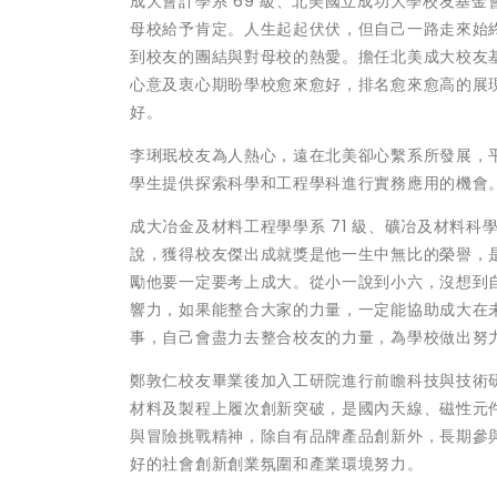
成大會計學系 69 級、北美國立成功大學校友基
母校給予肯定。人生起起伏伏，但自己一路走來始
到校友的團結與對母校的熱愛。擔任北美成大校友
心意及衷心期盼學校愈來愈好，排名愈來愈高的展
好。
李琍珉校友為人熱心，遠在北美卻心繫系所發展，
學生提供探索科學和工程學科進行實務應用的機會
成大冶金及材料工程學學系 71 級、礦冶及材料科
說，獲得校友傑出成就獎是他一生中無比的榮譽，
勵他要一定要考上成大。從小一說到小六，沒想到
響力，如果能整合大家的力量，一定能協助成大在
事，自己會盡力去整合校友的力量，為學校做出努
鄭敦仁校友畢業後加入工研院進行前瞻科技與技術
材料及製程上履次創新突破，是國內天線、磁性元
與冒險挑戰精神，除自有品牌產品創新外，長期參
好的社會創新創業氛圍和產業環境努力。