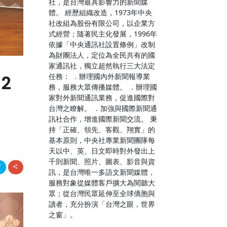
社，是台灣最具影響力的新聞媒
體。 經歷組織改造，1973年中央
社改組為股份有限公司，以企業方
式經營；隨著民主化發展，1996年
依據「中央通訊社設置條例」改制
為財團法人，定位為全民共有的國
家通訊社，獨立超然執行三大法定
任務： ．辦理國內外新聞報導業
2
務，服務大眾傳播媒體。 ．辦理國
家對外新聞通訊業務，促進國際對
台灣之瞭解。 ．加強與國際新聞通
訊社合作，增進國際新聞交流。 秉
持「正確、領先、客觀、翔實」的
基本原則，中央社專業新聞團隊每
天以中、英、日文即時對外發出上
千則新聞、照片、圖表、影音與資
訊，是台灣唯一多語文新聞媒體，
服務對象從媒體客戶擴大為閱聽大
眾；從台灣民眾延伸至全球僑胞與
讀者，充分扮演「台灣之眼，世界
之窗」。