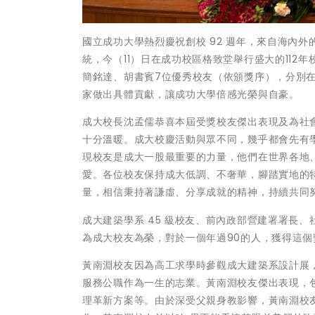
國立成功大學熱烈慶祝創校 92 週年，來自海內
統，今（11）日在成功校區格致堂舉行盛大的11
簡銘達、胡書賓7位優秀校友（依頒獎序），分別
家做出具體貢獻，讓成功大學倍感光榮與自豪。
成大校長沈孟儒恭喜本屆受獎校友傑出表現及為社
十分溫暖。成大校慶活動與眾不同，幾乎都會先有
現校友是成大一股最重要的力量，他們在世界各地
愛。各位校友保持成大低調、不奢華，腳踏實地的
量，相信秉持著謙虛、分享成就的精神，持續共同
成大建築學系 45 級校友、前內政部營建署署長
為成大校友為榮，對於一個年過90的人，獲得這
黃南淵校友因為高工求學時參觀成大建築系設計展
服務公職作為一生的志業。黃南淵校友傑出表現，
理革新方案等。由於深受父親身教影響，黃南淵校