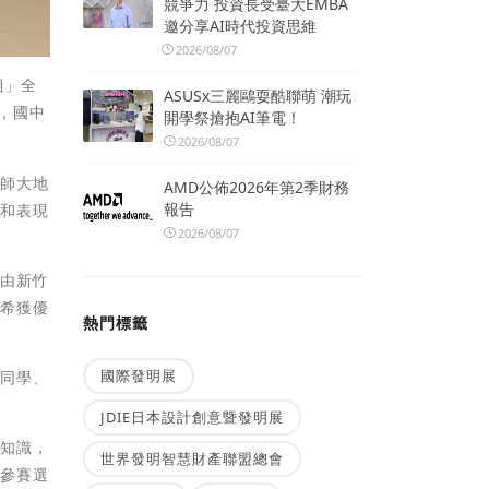
競爭力 投資長受臺大EMBA
邀分享AI時代投資思維
2026/08/07
組」全
ASUSx三麗鷗耍酷聯萌 潮玩
出，國中
開學祭搶抱AI筆電！
2026/08/07
灣師大地
AMD公佈2026年第2季財務
報告
題和表現
2026/08/07
組由新竹
柏希獲優
熱門標籤
國際發明展
甄同學、
JDIE日本設計創意暨發明展
理知識，
世界發明智慧財產聯盟總會
的參賽選