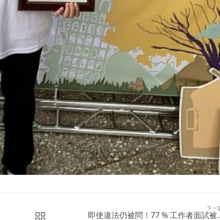
下一
即使違法仍被問！77 % 工作者面試被..