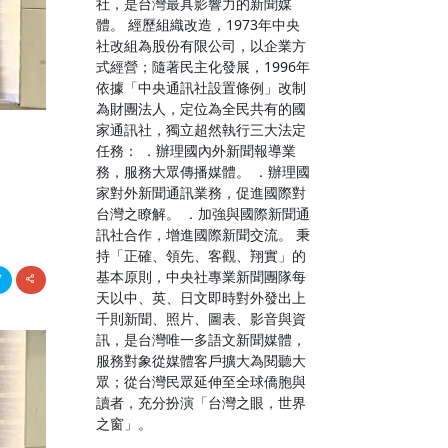
社，是台灣最具影響力的新聞媒
體。 經歷組織改造，1973年中央
社改組為股份有限公司，以企業方
式經營；隨著民主化發展，1996年
依據「中央通訊社設置條例」改制
為財團法人，定位為全民共有的國
家通訊社，獨立超然執行三大法定
任務： ．辦理國內外新聞報導業
務，服務大眾傳播媒體。 ．辦理國
家對外新聞通訊業務，促進國際對
台灣之瞭解。 ．加強與國際新聞通
訊社合作，增進國際新聞交流。 秉
持「正確、領先、客觀、翔實」的
基本原則，中央社專業新聞團隊每
天以中、英、日文即時對外發出上
千則新聞、照片、圖表、影音與資
訊，是台灣唯一多語文新聞媒體，
服務對象從媒體客戶擴大為閱聽大
眾；從台灣民眾延伸至全球僑胞與
讀者，充分扮演「台灣之眼，世界
之窗」。