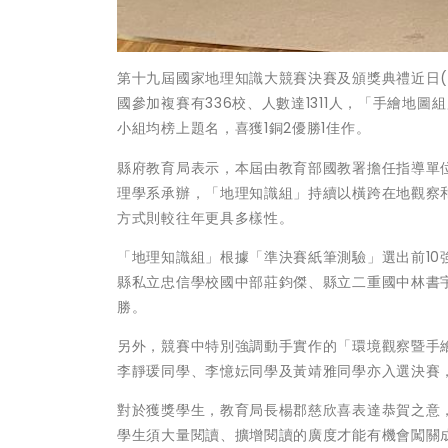
第十九屆國家地理知識大競賽決賽及頒獎典禮近日(
國參加複賽有336校、人數達1311人，「手繪地圖
小組均榜上題名，喜獲1銅2優勝1佳作。
縣府教育局表示，本屆由教育部國教署擔任指導單
理學系承辦，「地理知識組」持續以橫跨在地觀察
方式則較往年更具多樣性。
「地理知識組」根據「準決賽紙筆測驗」選出前1
縣私立忠信學校國中部莊鈞傑、縣立二重國中林書
勝。
另外，競賽中特別強調動手實作的「環境觀察暨手
李靜瑗同學、李憶妘同學及黃靖雅同學亦入選決賽
對於獲獎學生，教育局長楊郡慈欣喜表達恭賀之意
學生須大量閱讀、擴增閱讀的廣度才能有機會闖關