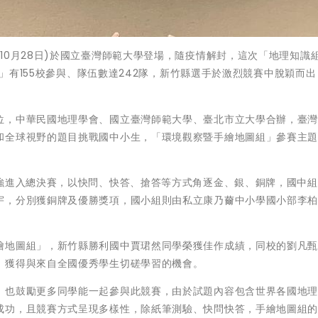
10月28日)於國立臺灣師範大學登場，隨疫情解封，這次「地理知識
組」有155校參與、隊伍數達242隊，新竹縣選手於激烈競賽中脫穎而
位，中華民國地理學會、國立臺灣師範大學、臺北市立大學合辦，臺
和全球視野的題目挑戰國中小生，「環境觀察暨手繪地圖組」參賽主
0強進入總決賽，以快問、快答、搶答等方式角逐金、銀、銅牌，國中
宇，分別獲銅牌及優勝獎項，國小組則由私立康乃薾中小學國小部李
繪地圖組」，新竹縣勝利國中賈珺然同學榮獲佳作成績，同校的劉凡
，獲得與來自全國優秀學生切磋學習的機會。
，也鼓勵更多同學能一起參與此競賽，由於試題內容包含世界各國地
成功，且競賽方式呈現多樣性，除紙筆測驗、快問快答，手繪地圖組