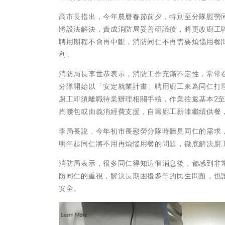
高市長指出，今年農曆春節前夕，特別至分隊慰勞
將設法解決，責成消防局妥善研議後，將更改廚工
聘用期程不會再中斷，消防同仁不再需要煩惱用餐
利。
消防局長李世恭表示，消防工作充滿不定性，常常在
分隊開始以「安定就業計畫」聘用廚工來為同仁打
廚工即須離職待業辦理相關手續，作業往返基本2
掏腰包或由義消經費支援，自籌廚工薪津繼續供餐
李局長說，今年初市長慰勞分隊時聽見同仁的需求
明年起同仁將不用再煩惱用餐的問題，徹底解決廚
消防局表示，很多同仁得知這個消息後，都感到非
防同仁的重視，解決長期困擾多年的民生問題，也
安全。