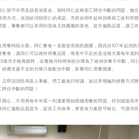
同仁留守辛勞及頒發加菜金，當時同仁反映廚工聘任中斷的問題，她
聘用方式，兌現給消防同仁的承諾。市府自明年起特別將廚工改列常
問題，餐餐都可以享用到美味又熱騰騰的菜色，提升服勤品質，讓工
用餐時段出勤，同仁餐食一直都是長期的困擾，因此自107年起消防
理餐食，讓同仁可以維持用餐品質，惟美中不足的是這個方案每年底
至3個月才能再續聘，這幾個月時間有的分隊為了維持供餐不中斷，同
，經費支援不足的分隊只能配合中斷，影響同仁用餐困擾。
，立即請消防局及人事處、勞工處進行研議，改以常態編列經費方式
工聘任中斷的問題！
常開心，不用再每年年底一到還要開始煩惱用餐的問題，特別感謝高
讓同仁服勤品質提升，提高工作效率，將更有力氣堅守崗位、守護市