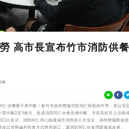
勞 高市長宣布竹市消防供
時事
新竹市消防局同仁供餐將不再中斷！新竹市政府體恤消防同仁執勤的辛勞，原以安
年需中斷2至3個月，造成消防同仁伙食供應中斷，市長高虹安上任後
13)日表示，消防同仁用心維護城市消防與公共安全，長時間服勤相
將改以常態編列預算方式聘用廚工，讓消防同仁伙食問題徹底改善。