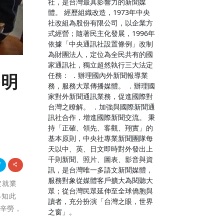
社，是台灣最具影響力的新聞媒
體。 經歷組織改造，1973年中央
社改組為股份有限公司，以企業方
式經營；隨著民主化發展，1996年
依據「中央通訊社設置條例」改制
為財團法人，定位為全民共有的國
家通訊社，獨立超然執行三大法定
任務： ．辦理國內外新聞報導業
餐明
務，服務大眾傳播媒體。 ．辦理國
家對外新聞通訊業務，促進國際對
台灣之瞭解。 ．加強與國際新聞通
訊社合作，增進國際新聞交流。 秉
持「正確、領先、客觀、翔實」的
基本原則，中央社專業新聞團隊每
天以中、英、日文即時對外發出上
千則新聞、照片、圖表、影音與資
訊，是台灣唯一多語文新聞媒體，
服務對象從媒體客戶擴大為閱聽大
定就業
眾；從台灣民眾延伸至全球僑胞與
得知此
讀者，充分扮演「台灣之眼，世界
當辛勞，
之窗」。