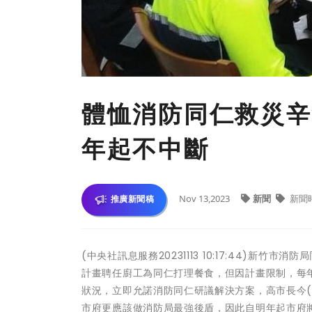
體恤消防同仁救災辛
年起不中斷
Nov 13,2023
新聞
新聞
推廣新聞稿
(中央社訊息服務20231113 10:17:44)
計畫聘任廚工為同仁打理餐食，但因計畫限制，每
狀況，立即允諾消防同仁研議解決方案，高市長今(
市府更應該做消防局最強後盾，因此自明年起市府