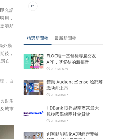
立即允諾
態聘用，
作更加順
精選新聞稿
最新新聞稿
局外勤
到期後，
FLOC唯一基督徒專屬交友
仁還自
APP，基督徒的新福音
2021/03/29
辦理，自
鎧應 AudienceSense 臉部辨
識功能上市
2026/08/07
市長對消
HDBank 取得越南歷來最大
民及城市
規模國際銀團社會貸款
2026/08/07
創智動能強化AI與經營雙軸