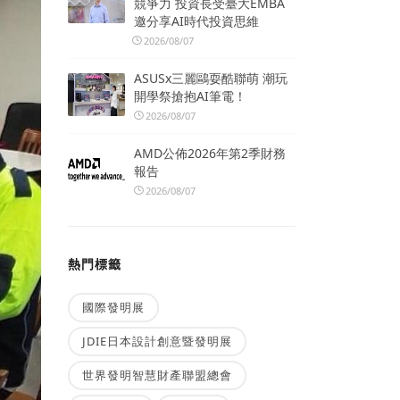
競爭力 投資長受臺大EMBA
邀分享AI時代投資思維
2026/08/07
ASUSx三麗鷗耍酷聯萌 潮玩
開學祭搶抱AI筆電！
2026/08/07
AMD公佈2026年第2季財務
報告
2026/08/07
熱門標籤
國際發明展
JDIE日本設計創意暨發明展
世界發明智慧財產聯盟總會