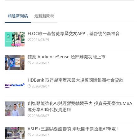
精選新聞稿
最新新聞稿
FLOC唯一基督徒專屬交友APP，基督徒的新福音
2021/03/29
鎧應 AudienceSense 臉部辨識功能上市
2026/08/07
HDBank 取得越南歷來最大規模國際銀團社會貸款
2026/08/07
創智動能強化AI與經營雙軸競爭力 投資長受臺大EMBA
邀分享AI時代投資思維
2026/08/07
ASUSx三麗鷗耍酷聯萌 潮玩開學祭搶抱AI筆電！
2026/08/07