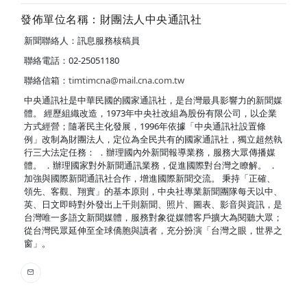
發佈單位名稱：財團法人中央通訊社
新聞聯絡人：訊息服務核稿員
聯絡電話：02-25051180
聯絡信箱：
timtimcna@mail.cna.com.tw
中央通訊社是中華民國的國家通訊社，是台灣最具影響力的新聞媒
體。 經歷組織改造，1973年中央社改組為股份有限公司，以企業
方式經營；隨著民主化發展，1996年依據「中央通訊社設置條
例」改制為財團法人，定位為全民共有的國家通訊社，獨立超然執
行三大法定任務： ．辦理國內外新聞報導業務，服務大眾傳播媒
體。 ．辦理國家對外新聞通訊業務，促進國際對台灣之瞭解。 ．
加強與國際新聞通訊社合作，增進國際新聞交流。 秉持「正確、
領先、客觀、翔實」的基本原則，中央社專業新聞團隊每天以中、
英、日文即時對外發出上千則新聞、照片、圖表、影音與資訊，是
台灣唯一多語文新聞媒體，服務對象從媒體客戶擴大為閱聽大眾；
從台灣民眾延伸至全球僑胞與讀者，充分扮演「台灣之眼，世界之
窗」。