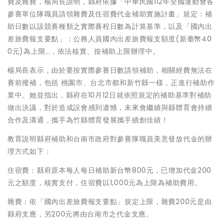
費及雜費，楊局長說明，縣府依據「中華民國112年全國運動會各
參賽單位隊職員請領雜費及住宿費代金補助實施計畫」規定：補
助日數以該競賽種類之實際賽程日數為計算基準，以及「國內出
差旅費報支要點」：公務人員國內出差旅費報支額度(新臺幣40
0元)為上限…，依法核實、按補助上限辦理中。
楊局長表示，由於要按實際參賽日數請領補助，相關經費無法在
賽前撥補，包括 桃園市、台北市都和新竹縣一樣，正進行補助作
業中。她並指出，縣府在10月12日就依照規定的補助基準對補助
做出決議，對於造成誤會感到遺憾，未來會繼續與縣體育會持續
合作及溝通，攜手為竹縣體育發展攜手續創佳績！
教育說明縣府補助和台南市政府對參賽隊職員美意發放代金的辦
理方式如下：
住宿費：縣府原本每人每日補助新台幣800元，已增加代金200
元之額度，核實支付，住宿費以1,000元為上限為補助費用。
雜費：依「國內出差旅費報支要點」規定上限，雜費200元是由
縣府支應，另200元將由台南市之代金支應。