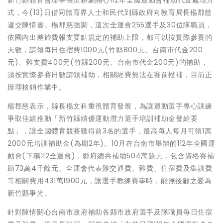
新竹縣體育會理事長田耕豪關心112年全國運動會補助代金處理方
式，今(13)日偕同體育界人士和民代到縣政府向教育局長楊郡慈
遞交陳情書。楊郡慈強調，這次全運會255選手及30位隊職員，
依國內出差旅費報支要點規定的補助上限，都可以按實際參賽的
天數，請領每日住宿費1000元(竹縣800元、台南市代金200
元)、雜支費400元(竹縣200元、台南市代金200元)的補助，
須按實際參賽日數請領補助，相關經費無法在賽前撥補，目前正
辦理核銷作業中。
楊郡慈表示，縣長楊文科重視體育發展，為讓運動選手專心訓練
爭取佳績推動「新竹縣績優運動潛力選手培訓補助金發給要
點」，讓全國體育競賽獲得前3名的選手，最高每人每月可領1萬
2000元培訓補助金(為期2年)。10月在台南市舉辦的112年全國運
動會(下稱112全運會)，縣府總共補助504萬餘元，包含資格賽補
助73萬4千餘元、全運會代表隊交通費、雜費、住宿費及集訓費
等相關費用431萬1900元，讓選手教練賽事時，能無後顧之憂為
新竹縣爭光。
針對陳情關心台南市政府補助各縣市政府選手及隊職員每日住宿