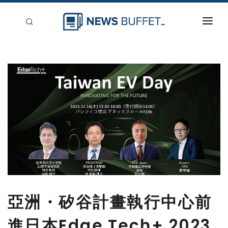
回到首頁
新聞稿分類
登入
刊登
亞洲・矽谷計畫執行中心前
進日本Edge Tech+ 2023