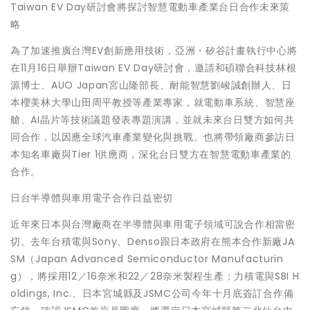
Taiwan EV Day研討會將探討智慧電動車產業台日合作未來策
略
為了加速推廣台灣EV創新應用技術，亞洲・矽谷計畫執行中心將
在11月16日舉辦Taiwan EV Day研討會，邀請和碩聯合科技林根
源博士、AUO Japan宮山隆部長、耐能智慧劉峻誠創辦人、日
本櫻美林大學山田周平教授等產業專家，就電動車系統、智慧座
艙、AI晶片等技術議題發表專題演講，並就未來台日雙方如何共
同合作，以因應全球汽車產業變化與挑戰。也將帶領廠商參訪日
本知名車廠與Tier 1供應商，深化台日雙方在智慧電動車產業的
合作。
日台半導體與車用電子合作日益密切
近年來日本與台灣廠商在半導體與車用電子領域可說合作相當密
切。去年台積電與Sony、Denso跟日本政府在熊本合作新廠JA
SM（Japan Advanced Semiconductor Manufacturin
g），將採用12／16奈米和22／28奈米製程生產；力積電與SBI H
oldings, Inc.、日本宮城縣及JSMC公司今年十月底簽訂合作備