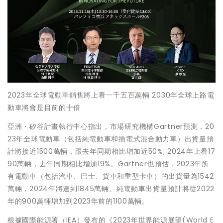
2023年全球電動車銷售將上看一千五百萬輛 2030年全球上路電
動車將會是目前的十倍
亞洲・矽谷計畫執行中心指出，市場研究機構Gartner預測，20
23年全球電動車（包括純電動車和插電式混合動力車）出貨量預
計將接近1500萬輛，跟去年同期相比增加近50%; 2024年上看17
90萬輛，去年同期相比增加19%。Gartner也預估，2023年所
有電動車（包括汽車、巴士、貨車和重型卡車）的出貨量為1542
萬輛，2024年將達到1845萬輛。純電動車出貨量預計將從2022
年的900萬輛增加到2023年前的1100萬輛。
根據國際能源署（IEA）發布的《2023年世界能源展望(World E