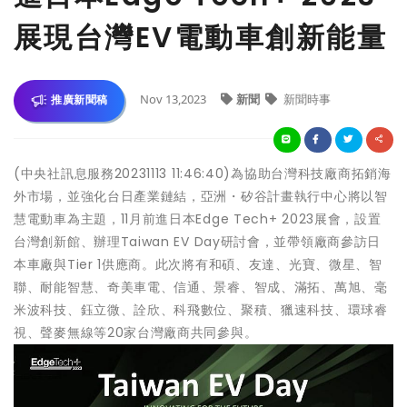
展現台灣EV電動車創新能量
Nov 13,2023
新聞
新聞時事
推廣新聞稿
(中央社訊息服務20231113 11:46:40)為協助台灣科技廠商拓銷海
外市場，並強化台日產業鏈結，亞洲・矽谷計畫執行中心將以智
慧電動車為主題，11月前進日本Edge Tech+ 2023展會，設置
台灣創新館、辦理Taiwan EV Day研討會，並帶領廠商參訪日
本車廠與Tier 1供應商。此次將有和碩、友達、光寶、微星、智
聯、耐能智慧、奇美車電、信通、景睿、智成、滿拓、萬旭、毫
米波科技、鈺立微、詮欣、科飛數位、聚積、獵速科技、環球睿
視、聲麥無線等20家台灣廠商共同參與。