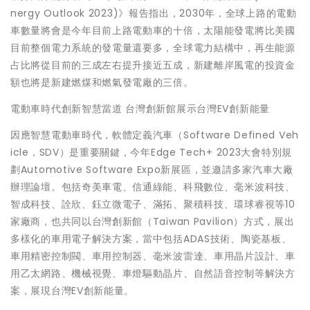
nergy Outlook 2023)》報告指出，2030年，全球上路的電動
車數量將會是今年目前上路電動車的十倍，太陽能發電將比美國
目前整個電力系統的發電量還要多，全球電力結構中，再生能源
占比將從目前的三成左右提升接近五成，新建離岸風電的投資金
額也將是新建燃煤和燃氣發電廠的三倍。
電動車時代創新智慧當道 台灣創新館展示台灣EV創新能量
因應智慧電動車時代，軟體定義汽車（Software Defined Veh
icle，SDV）是重要關鍵，今年Edge Tech+ 2023大會特別規
劃Automotive Software Expo新展區，並邀請多家汽車大廠
辦理論壇。包括奇美車電、信通綠能、科飛數位、毫米波科技、
智成科技、詮欣、鈺立微電子、滿拓、聚積科技、環球睿視等10
家廠商，也共同以台灣創新館（Taiwan Pavilion）方式，展出
多樣化的車用電子解決方案，當中包括ADAS技術、陶瓷基板、
車用精密控制閥、車用控制器、毫米波雷達、車用晶片設計、車
用乙太網路、機械視覺、車燈驅動晶片、自然語音控制等解決方
案，展現台灣EV創新能量。