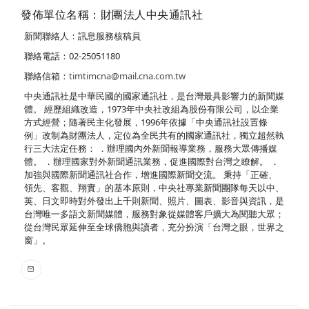
發佈單位名稱：財團法人中央通訊社
新聞聯絡人：訊息服務核稿員
聯絡電話：02-25051180
聯絡信箱：
timtimcna@mail.cna.com.tw
中央通訊社是中華民國的國家通訊社，是台灣最具影響力的新聞媒
體。 經歷組織改造，1973年中央社改組為股份有限公司，以企業
方式經營；隨著民主化發展，1996年依據「中央通訊社設置條
例」改制為財團法人，定位為全民共有的國家通訊社，獨立超然執
行三大法定任務： ．辦理國內外新聞報導業務，服務大眾傳播媒
體。 ．辦理國家對外新聞通訊業務，促進國際對台灣之瞭解。 ．
加強與國際新聞通訊社合作，增進國際新聞交流。 秉持「正確、
領先、客觀、翔實」的基本原則，中央社專業新聞團隊每天以中、
英、日文即時對外發出上千則新聞、照片、圖表、影音與資訊，是
台灣唯一多語文新聞媒體，服務對象從媒體客戶擴大為閱聽大眾；
從台灣民眾延伸至全球僑胞與讀者，充分扮演「台灣之眼，世界之
窗」。