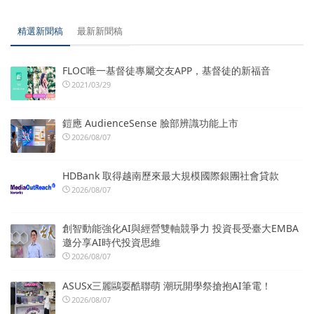
精選新聞稿
最新新聞稿
FLOC唯一基督徒專屬交友APP，基督徒的新福音
2021/03/29
鎧應 AudienceSense 臉部辨識功能上市
2026/08/07
HDBank 取得越南歷來最大規模國際銀團社會貸款
2026/08/07
創智動能強化AI與經營雙軸競爭力 投資長受臺大EMBA
邀分享AI時代投資思維
2026/08/07
ASUSx三麗鷗耍酷聯萌 潮玩開學祭搶抱AI筆電！
2026/08/07