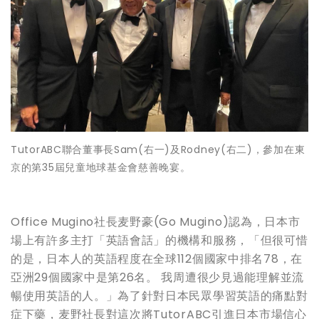
TutorABC聯合董事長Sam(右一)及Rodney(右二)，參加在東
京的第35屆兒童地球基金會慈善晚宴。
Office Mugino社長麦野豪(Go Mugino)認為，日本市
場上有許多主打「英語會話」的機構和服務，「但很可惜
的是，日本人的英語程度在全球112個國家中排名78，在
亞洲29個國家中是第26名。 我周遭很少見過能理解並流
暢使用英語的人。」為了針對日本民眾學習英語的痛點對
症下藥，麦野社長對這次將TutorABC引進日本市場信心