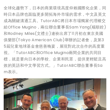
全球化趨勢下，日本的商業環境高度仰賴國際化企業，同
時日本品牌也面臨更多開拓海外市場的需求，中文及英文
成為關鍵溝通工具。TutorABC將日本市場獨家代理權交
給Office Mugino，兩位聯合董事長Sam Yang(楊順銓)
和Rodney Miles(文禮士)連袂出席了11月初在東京美國
俱樂部(Tokyo American Club)舉辦的記者會，及第3
5屆兒童地球基金會慈善晚宴，展現對此次合作的高度重
視。「TutorABC和Office Mugino兩間企業的共同目
標，就是要向日本的學校、企業和民眾，提供更輕鬆且高
效的英語和中文學習方式。」TutorABC聯合董事長Sa
m表示。