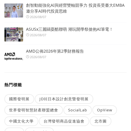
創智動能強化AI與經營雙軸競爭力 投資長受臺大EMBA
邀分享AI時代投資思維
2026/08/07
ASUSx三麗鷗耍酷聯萌 潮玩開學祭搶抱AI筆電！
2026/08/07
AMD公佈2026年第2季財務報告
2026/08/07
熱門標籤
國際發明展
JDIE日本設計創意暨發明展
世界發明智慧財產聯盟總會
SocialLab
OpView
中國文化大學
台灣發明商品促進協會
北市圖