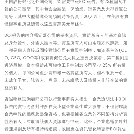
美國註冊登記之外國公司，皆需要申報BOI報告。有23種豁免申
報的公司類型，其中包含金融業、保險業、證券業及大型營運公
司等，其中大型營運公司須同時符合員工20人以上、在美設有實
體辦事處所及總營收達五百萬美元等條件。
BOI報告的內容需涵蓋公司的基本資訊、實益所有人的基本資訊
及身分證件、外國人護照等。實益所有人可由兩種方式辨識，第
一種是個人直接或間接對該公司有實質控制權，如資深主管(CE
O, CFO, COO等)或有聘僱任免人員之重要決策者，第二種則是
透過股權、資本權益或可轉換工具控制該公司至少 25% 所有權
的個人。每間公司至少需申報一名實益所有人，但不限於一名。
未成年子女、託管人、雇員、未來繼承人及債權人非該企業的實
益所有人。
資誠稅務諮詢顧問公司執行董事蘇宥人指出，企業透明法中BOI
報告的實行將會對許多在美小型企業產生重大影響，不僅需確認
企業申報的義務及豁免資格，也要根據各企業的不同架構分析實
益所有人，並取得該個人資訊進行申報。此外，企業也需要針對
營運規劃及所有權持續追蹤，以因應在資訊變化時更新BOI報告