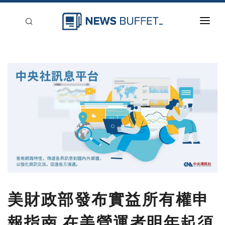
回到首頁
新聞稿分類
登入
刊登
美財政部發布實益所有權申
報指南 在美營運者明年起須