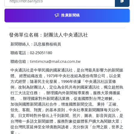
推廣新聞稿
發佈單位名稱：財團法人中央通訊社
新聞聯絡人：訊息服務核稿員
聯絡電話：02-25051180
聯絡信箱：
timtimcna@mail.cna.com.tw
中央通訊社是中華民國的國家通訊社，是台灣最具影響力的新聞媒
體。 經歷組織改造，1973年中央社改組為股份有限公司，以企業
方式經營；隨著民主化發展，1996年依據「中央通訊社設置條
例」改制為財團法人，定位為全民共有的國家通訊社，獨立超然執
行三大法定任務： ．辦理國內外新聞報導業務，服務大眾傳播媒
體。 ．辦理國家對外新聞通訊業務，促進國際對台灣之瞭解。 ．
加強與國際新聞通訊社合作，增進國際新聞交流。 秉持「正確、
領先、客觀、翔實」的基本原則，中央社專業新聞團隊每天以中、
英、日文即時對外發出上千則新聞、照片、圖表、影音與資訊，是
台灣唯一多語文新聞媒體，服務對象從媒體客戶擴大為閱聽大眾；
從台灣民眾延伸至全球僑胞與讀者，充分扮演「台灣之眼，世界之
窗」。