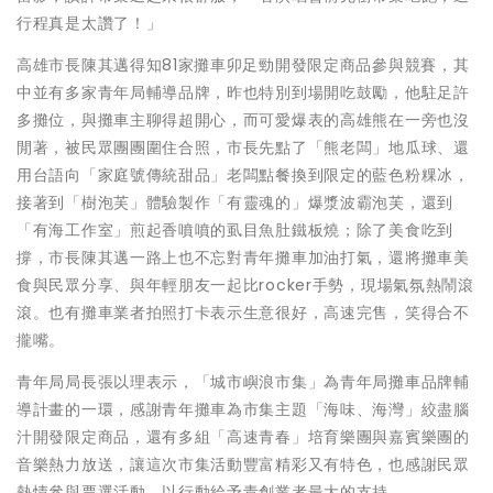
行程真是太讚了！」
高雄市長陳其邁得知81家攤車卯足勁開發限定商品參與競賽，其
中並有多家青年局輔導品牌，昨也特別到場開吃鼓勵，他駐足許
多攤位，與攤車主聊得超開心，而可愛爆表的高雄熊在一旁也沒
閒著，被民眾團團圍住合照，市長先點了「熊老闆」地瓜球、還
用台語向「家庭號傳統甜品」老闆點餐換到限定的藍色粉粿冰，
接著到「樹泡芙」體驗製作「有靈魂的」爆漿波霸泡芙，還到
「有海工作室」煎起香噴噴的虱目魚肚鐵板燒；除了美食吃到
撐，市長陳其邁一路上也不忘對青年攤車加油打氣，還將攤車美
食與民眾分享、與年輕朋友一起比rocker手勢，現場氣氛熱鬧滾
滾。也有攤車業者拍照打卡表示生意很好，高速完售，笑得合不
攏嘴。
青年局局長張以理表示，「城市嶼浪市集」為青年局攤車品牌輔
導計畫的一環，感謝青年攤車為市集主題「海味、海灣」絞盡腦
汁開發限定商品，還有多組「高速青春」培育樂團與嘉賓樂團的
音樂熱力放送，讓這次市集活動豐富精彩又有特色，也感謝民眾
熱情參與票選活動，以行動給予青創業者最大的支持。