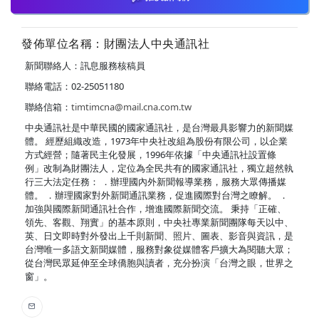
發佈單位名稱：財團法人中央通訊社
新聞聯絡人：訊息服務核稿員
聯絡電話：02-25051180
聯絡信箱：
timtimcna@mail.cna.com.tw
中央通訊社是中華民國的國家通訊社，是台灣最具影響力的新聞媒
體。 經歷組織改造，1973年中央社改組為股份有限公司，以企業
方式經營；隨著民主化發展，1996年依據「中央通訊社設置條
例」改制為財團法人，定位為全民共有的國家通訊社，獨立超然執
行三大法定任務： ．辦理國內外新聞報導業務，服務大眾傳播媒
體。 ．辦理國家對外新聞通訊業務，促進國際對台灣之瞭解。 ．
加強與國際新聞通訊社合作，增進國際新聞交流。 秉持「正確、
領先、客觀、翔實」的基本原則，中央社專業新聞團隊每天以中、
英、日文即時對外發出上千則新聞、照片、圖表、影音與資訊，是
台灣唯一多語文新聞媒體，服務對象從媒體客戶擴大為閱聽大眾；
從台灣民眾延伸至全球僑胞與讀者，充分扮演「台灣之眼，世界之
窗」。