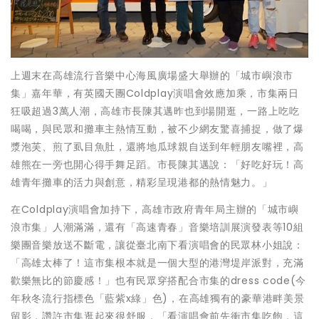
上週末在高雄流行音樂中心海風廣場盛大舉辦的「城市嶼浪市
集」嘉年華，有英國天團Coldplay演唱會效應加乘，市集兩日
狂吸超過3萬人潮，高雄市長陳其邁昨也到場開逛，一路上吃吃
喝喝，與民眾和攤車主熱情互動，被不少網友驚喜捕捉，做了爆
漿泡芙、煎了虱目魚肚，還將地瓜球親自送到年輕朋友嘴裡，高
雄熊在一旁也開心得手舞足蹈。市長陳其邁說：「好吃好玩！高
雄青年攤車的活力與創意，精彩呈現港都的熱情魅力。」
在Coldplay演唱會加持下，高雄市政府青年局主辦的「城市嶼
浪市集」人潮滿滿，還有「高速青春」音樂培訓展演發表等10組
樂團音樂放送不斷電，讓從臺北南下看演唱會的民眾林小姐說：
「高雄太棒了！這市集根本就是一個大型的港灣堤岸派對，充滿
歡樂無比的節慶感！」也有民眾穿搭配合市集的dress code(今
年秋冬流行指標色「藍紫x綠」色)，在高雄獨有的豪華港畔美景
留影，讚許市集逛起來很舒服，「看演唱會前先衝市集吃飽，這