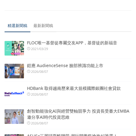
精選新聞稿
最新新聞稿
FLOC唯一基督徒專屬交友APP，基督徒的新福音
2021/03/29
鎧應 AudienceSense 臉部辨識功能上市
2026/08/07
HDBank 取得越南歷來最大規模國際銀團社會貸款
2026/08/07
創智動能強化AI與經營雙軸競爭力 投資長受臺大EMBA
邀分享AI時代投資思維
2026/08/07
ASUSx三麗鷗耍酷聯萌 潮玩開學祭搶抱AI筆電！