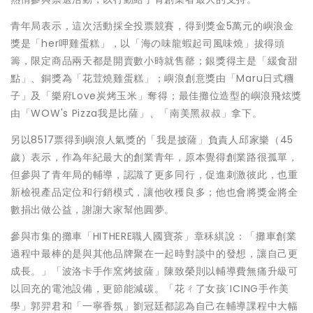
青年局表示，這次活動採全投票競賽，得到獎金5萬元的嶼浪金
獎是「her呷雞蛋糕」，以「海の味龍蝦起司風味燒」拔得頭
籌，限定商品兩天都是開賣數小時就售罄；銀獎得主是「緩食甜
點」、銅獎為「花荳燒雞蛋糕」；嶼浪創意獎由「Maru日式糰
子」及「樂府Love炭烤玉米」奪得；最佳攤位造型的嶼浪飛炫獎
由「WOW's Pizza我是比薩」、「南美黑叔叔」拿下。
另以8517票得到嶼浪人氣獎的「我是披薩」負責人邱家樂（45
歲）表示，作為年紀最大的創業青年，原本覺得創業路很孤單，
但參與了青年局的輔導，認識了更多同行，促進刺激彼此，也重
新檢視產品定位和行銷模式，讓他收穫良多；他也會將獎金將全
數捐出做公益，謝謝大家幫他圓夢。
參與市集的攤車「HITHERE職人國寶茶」章秝綨說：「攤車創業
過程中最棒的是與其他品牌聚在一起時對談中的發想，讓自己更
成長。」「波洛卡手作窯烤披薩」陳致榮則以輔導費無痛升級可
以回充的電池設備，更節能減碳。「花ㄔ了女孩˙ICING手作美
學」郭羿君和「一寧香氛」劉冠廷都認為自己在輔導課程中大幅