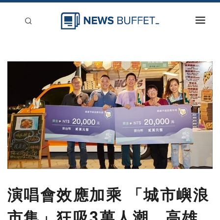
回到首頁
新聞稿分類
登入
刊登
演唱會效應加乘 「城市嶼浪
市集」狂吸3萬人潮 高雄