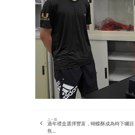
上一篇
過年禮盒選擇豐富，蝴蝶酥成為時下矚目
焦...