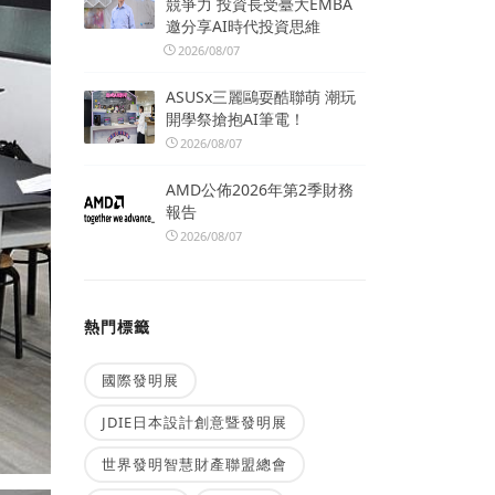
競爭力 投資長受臺大EMBA
邀分享AI時代投資思維
2026/08/07
ASUSx三麗鷗耍酷聯萌 潮玩
開學祭搶抱AI筆電！
2026/08/07
AMD公佈2026年第2季財務
報告
2026/08/07
熱門標籤
國際發明展
JDIE日本設計創意暨發明展
世界發明智慧財產聯盟總會