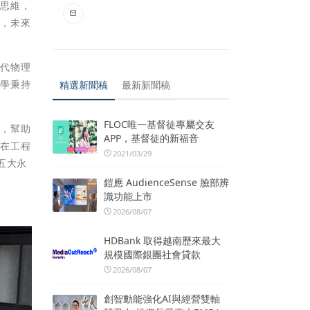
意思維，
力，未來
近代物理
大學秉持
精選新聞稿
最新新聞稿
FLOC唯一基督徒專屬交友
域，幫助
APP，基督徒的新福音
，在工程
2021/03/29
五大永
鎧應 AudienceSense 臉部辨
識功能上市
2026/08/07
HDBank 取得越南歷來最大
規模國際銀團社會貸款
2026/08/07
創智動能強化AI與經營雙軸