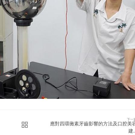
下一
應對四環黴素牙齒影響的方法及口腔美
建..