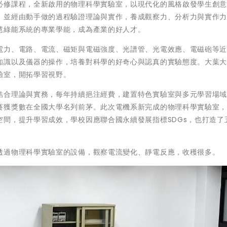
必修課程，全新啟用的物理科學實驗室，以現代化的風格啟發學生創
，並經由動手做的過程驗證理論與實作，養成觀察力、分析力與實作
慧綠能系統的專業學能，成為產業的好人才。
電力、電路、電流、磁矩與電磁強度、光譜管、光電效應、電磁砲等
知識以及儀器的操作，培養對科學的好奇心與認真的實驗態度。大葉
驗室，開拓學習視野。
結合理論與實務，每年持續挹注經費，建置特色實驗室與多元學習場
賽獲獎數在全國大學名列前茅。此次電機系新完成的物理科學實驗室
間，提升學習成效，學校因應聯合國永續發展指標SDGs，也打造了
透過物理科學實驗室的設備，觀察電流變化、靜電反應，收穫很多。