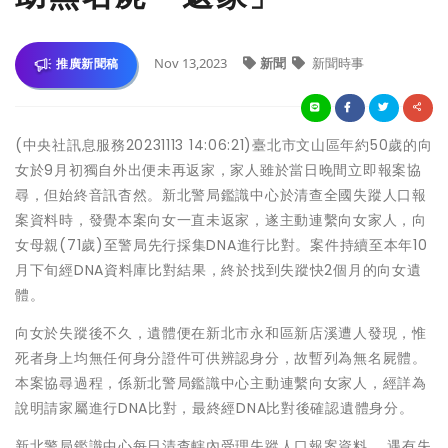
Nov 13,2023
新聞
新聞時事
推廣新聞稿
(中央社訊息服務20231113 14:06:21)臺北市文山區年約50歲的向
女於9月初獨自外出便未再返家，家人雖於當日晚間立即報案協
尋，但始終音訊杳然。新北警局鑑識中心於清查全國失蹤人口報
案資料時，發覺本案向女一直未返家，遂主動連繫向女家人，向
女母親(71歲)至警局先行採集DNA進行比對。案件持續至本年10
月下旬經DNA資料庫比對結果，終於找到失蹤快2個月的向女遺
體。
向女於失蹤後不久，遺體便在新北市永和區新店溪遭人發現，惟
死者身上均無任何身分證件可供辨認身分，故暫列為無名屍體。
本案協尋過程，係新北警局鑑識中心主動連繫向女家人，經詳為
說明請家屬進行DNA比對，最終經DNA比對後確認遺體身分。
新北警局鑑識中心每日清查轄內受理失蹤人口報案資料， 遇有失