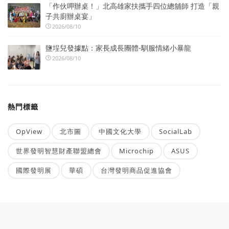
「作伙呷辦桌！」北高雄家扶攜手四位總舖師 打造「親
子共廚辦桌宴」
2026/08/10
鹽埕兒發據點：家長成長團體-馴服情緒小暴龍
2026/08/10
熱門標籤
OpView
北市圖
中國文化大學
SocialLab
世界發明智慧財產聯盟總會
Microchip
ASUS
國際發明展
華碩
台灣發明商品促進協會