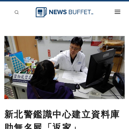
回到首頁
新聞稿分類
登入
刊登
新北警鑑識中心建立資料庫
助無名屍「返家」