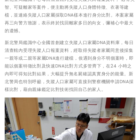
智、可疑離家等案件，便主動將失蹤人口身體特徵、衣著等建
檔，並連絡失蹤人口家屬採取DNA樣本進行身分比對。本案家屬
再三向警方致謝，表示終於找回離家多日的向女，彌補心中最大
的遺憾。
新北警局鑑識中心全國首創建立失蹤人口家屬DNA資料庫，每日
清查轄內受理失蹤人口報案資料，經取得失蹤者家屬同意後採集
一親等或二親等家屬DNA進行建檔，俟遇到身分不明個案時，即
能以個案特徵比對及快速DNA比對方式多管齊下，在24 小時之
內即可得知比對結果，大幅提升無名屍確認真實身分的能量。新
北警局也特別呼籲，失蹤人口家屬可直接到警察機關申請DNA採
樣比對，藉由親緣鑑定比對技術找回自己的家人。