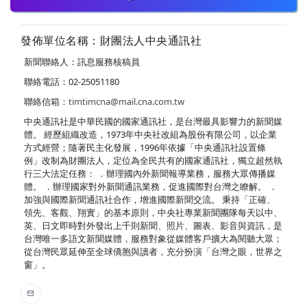
發佈單位名稱：財團法人中央通訊社
新聞聯絡人：訊息服務核稿員
聯絡電話：02-25051180
聯絡信箱：
timtimcna@mail.cna.com.tw
中央通訊社是中華民國的國家通訊社，是台灣最具影響力的新聞媒
體。 經歷組織改造，1973年中央社改組為股份有限公司，以企業
方式經營；隨著民主化發展，1996年依據「中央通訊社設置條
例」改制為財團法人，定位為全民共有的國家通訊社，獨立超然執
行三大法定任務： ．辦理國內外新聞報導業務，服務大眾傳播媒
體。 ．辦理國家對外新聞通訊業務，促進國際對台灣之瞭解。 ．
加強與國際新聞通訊社合作，增進國際新聞交流。 秉持「正確、
領先、客觀、翔實」的基本原則，中央社專業新聞團隊每天以中、
英、日文即時對外發出上千則新聞、照片、圖表、影音與資訊，是
台灣唯一多語文新聞媒體，服務對象從媒體客戶擴大為閱聽大眾；
從台灣民眾延伸至全球僑胞與讀者，充分扮演「台灣之眼，世界之
窗」。