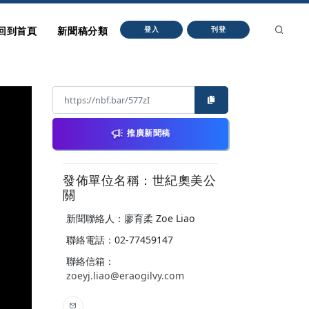
回到首頁
新聞稿分類
登入
刊登
推廣新聞稿
發佈單位名稱：世紀奧美公
關
新聞聯絡人：廖育柔 Zoe Liao
聯絡電話：02-77459147
聯絡信箱：
zoeyj.liao@eraogilvy.com