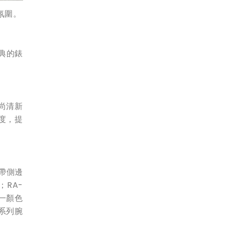
氛圍。
經典的錶
時尚清新
度，提
帶側邊
；RA-
單一顏色
系列腕