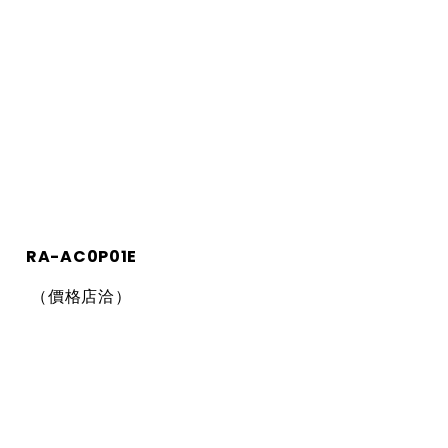
RA-AC0P01E
（價格店洽）