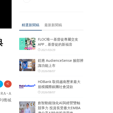
精選新聞稿
最新新聞稿
典
FLOC唯一基督徒專屬交友
APP，基督徒的新福音
2021/03/29
鎧應 AudienceSense 臉部辨
識功能上市
2026/08/07
HDBank 取得越南歷來最大
規模國際銀團社會貸款
2026/08/07
RA-A
列機械
創智動能強化AI與經營雙軸
競爭力 投資長受臺大EMBA
邀分享AI時代投資思維