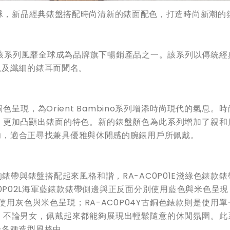
風靡全球，新品經典錶盤搭配時尚清新的錶面配色，打造時尚新潮的
ient，該系列風靡全球成為品牌旗下暢銷產品之一。該系列以傳統
以及纖細的錶耳而聞名。
現，為Orient Bambino系列增添時尚現代的氣息。
，更加凸顯出錶面的特色。新的錶盤顏色為此系列增加了親和
的吸引力，適合正尋找兼具優雅與休閒感的腕錶用戶所佩戴。
帶與錶盤搭配起來風格和諧，RA-AC0P01E淺綠色錶款錶
0P02L海軍藍錶款錶帶側邊與正反面分別使用藍色與米色呈現
使用灰色與米色呈現；RA-AC0P04Y古銅色錶款則是使用
，不論男女，佩戴起來都能夠展現出輕鬆隨意的休閒氛圍。此
於各種造型風格中。