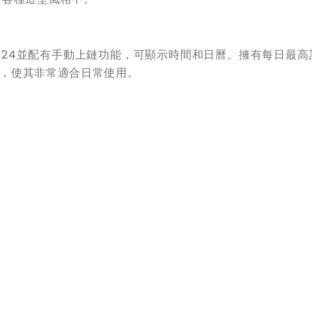
機芯F6724並配有手動上鏈功能，可顯示時間和日曆。擁有每日最
儲存，使其非常適合日常使用。