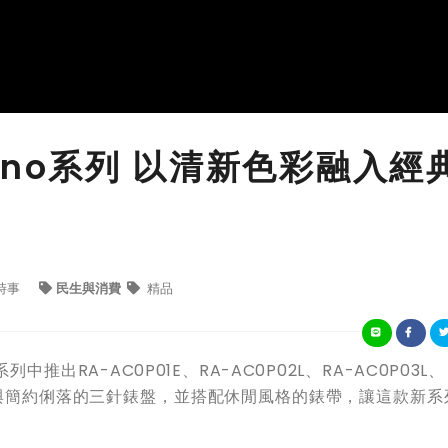
mbino系列 以清新色彩融入經
時事
民生與消費
精品
系列中推出RA-AC0P01E、RA-AC0P02L、RA-AC0P03L、 
彩與簡約俐落的三針錶盤，並搭配休閒風格的錶帶，讓這款新系