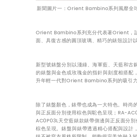
新聞圖片一：Orient Bambino系列
Orient Bambino系列充分代表著Or
面、具復古感的圓頂玻璃、精巧的錶殼設計
新型號錶盤分別以淺綠、海軍藍、天藍和古銅色呈
的錶盤與金色或玫瑰金的指針與刻度相搭配
升年輕一代對Orient Bambino系列
除了錶盤顏色，錶帶也成為一大特色。時尚的錶
與正反面分別使用棕色與駝色呈現；RA-AC
AC0P03L天空藍錶款錶帶側邊與正反面分別
棕色呈現。錶盤與錶帶透過精心搭配與設計
錶不被穿衣風格所限制，能夠很完美地融入