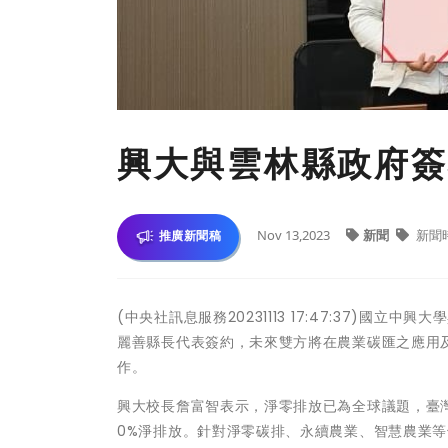
興大與雲林縣政府簽
Nov 13,2023
新聞
新聞
推廣新聞稿
(中央社訊息服務20231113 17:47:37)國
麗善縣長代表簽約，未來雙方將在農業碳匯之應用
作。
興大校長詹富智表示，淨零排放已為全球議題，臺灣訂
0%淨排放。針對淨零碳排、永續農業、智慧農業