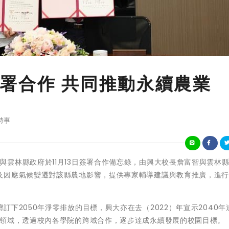
署合作 共同推動永續農業
時事
立中興大學與雲林縣政府於11月13日簽署合作備忘錄，由興大校長詹富智與雲林
及因應氣候變遷對該縣農地影響，提供專家輔導建議與教育推廣，進
下2050年淨零排放的目標，興大亦在去（2022）年宣示2040年達
等領域，透過校內各學院的跨域合作，逐步達成永續發展的校園目標。