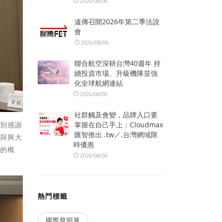
2026/08/06
遠傳召開2026年第二季法說
會
2026/08/06
聯合航空深耕台灣40週年 持
續投資市場、升級機隊並強
化全球航網連結
2026/08/06
社群觸及會變，品牌入口要
特別感謝
掌握在自己手上：Cloudmax
匯智推出 .tw／.台灣網域限
將與興大
時優惠
環的概
2026/08/06
熱門標籤
國際發明展