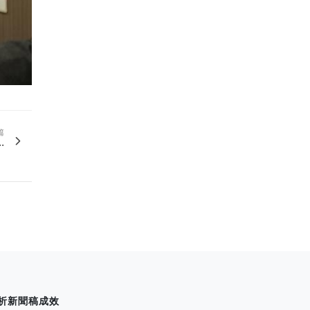
篇
.
析新聞稿成效