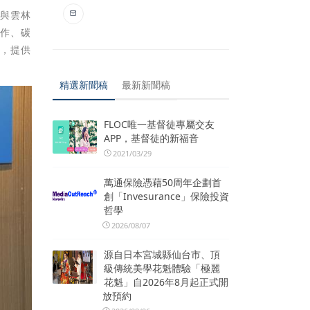
期與雲林
耕作、碳
導，提供
精選新聞稿
最新新聞稿
FLOC唯一基督徒專屬交友
APP，基督徒的新福音
2021/03/29
萬通保險憑藉50周年企劃首
創「Invesurance」保險投資
哲學
2026/08/07
源自日本宮城縣仙台市、頂
級傳統美學花魁體驗「極麗
花魁」自2026年8月起正式開
放預約