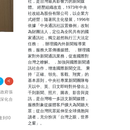
社，是台灣最具影響力的新聞媒
體。 經歷組織改造，1973年中央
社改組為股份有限公司，以企業方
式經營；隨著民主化發展，1996年
依據「中央通訊社設置條例」改制
為財團法人，定位為全民共有的國
家通訊社，獨立超然執行三大法定
任務： ．辦理國內外新聞報導業
務，服務大眾傳播媒體。 ．辦理國
家對外新聞通訊業務，促進國際對
台灣之瞭解。 ．加強與國際新聞通
訊社合作，增進國際新聞交流。 秉
持「正確、領先、客觀、翔實」的
基本原則，中央社專業新聞團隊每
天以中、英、日文即時對外發出上
縣政府張
千則新聞、照片、圖表、影音與資
訊，是台灣唯一多語文新聞媒體，
行深化合
服務對象從媒體客戶擴大為閱聽大
眾；從台灣民眾延伸至全球僑胞與
讀者，充分扮演「台灣之眼，世界
到10
之窗」。