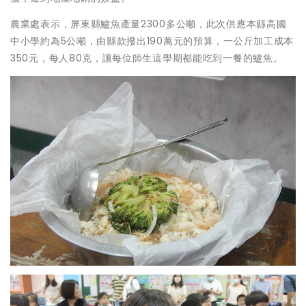
農業處表示，屏東縣鱸魚產量2300多公噸，此次供應本縣高國
中小學約為5公噸，由縣款撥出190萬元的預算，一公斤加工成本
350元，每人80克，讓每位師生這學期都能吃到一餐的鱸魚。