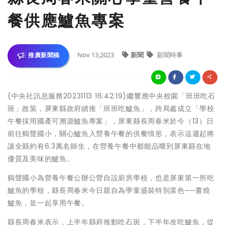
餐供應鱸魚專案
Nov 13,2023
新聞
新聞時事
推廣新聞稿
(中央社訊息服務20231113 16:42:19)繼響應中央校園「班班吃石
斑」政策，屏東縣政府續推「班班吃鱸魚」，跨局處成立「學校
午餐採用國產可溯源鱸魚專案」，屏東縣長周春米於今（13）日
前往鶴聲國小，關心鱸魚入營養午餐的供餐情形，表示這週起將
讓全縣約有6.3萬名師生，在營養午餐中都能品嚐到屏東縣在地
優質及美味的鱸魚。
鶴聲國小為營養午餐公辦公營自設廚房學校，也是屏東第一所吃
鱸魚的學校，縣長周春米今日親自為學童盛裝特別菜色──薑燒
鱸魚，並一起享用午餐。
縣長周春米表示，上半年縣府推動吃石斑，下半年改吃鱸魚，從