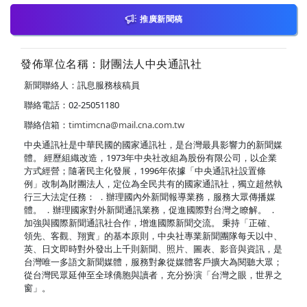
推廣新聞稿
發佈單位名稱：財團法人中央通訊社
新聞聯絡人：訊息服務核稿員
聯絡電話：02-25051180
聯絡信箱：
timtimcna@mail.cna.com.tw
中央通訊社是中華民國的國家通訊社，是台灣最具影響力的新聞媒
體。 經歷組織改造，1973年中央社改組為股份有限公司，以企業
方式經營；隨著民主化發展，1996年依據「中央通訊社設置條
例」改制為財團法人，定位為全民共有的國家通訊社，獨立超然執
行三大法定任務： ．辦理國內外新聞報導業務，服務大眾傳播媒
體。 ．辦理國家對外新聞通訊業務，促進國際對台灣之瞭解。 ．
加強與國際新聞通訊社合作，增進國際新聞交流。 秉持「正確、
領先、客觀、翔實」的基本原則，中央社專業新聞團隊每天以中、
英、日文即時對外發出上千則新聞、照片、圖表、影音與資訊，是
台灣唯一多語文新聞媒體，服務對象從媒體客戶擴大為閱聽大眾；
從台灣民眾延伸至全球僑胞與讀者，充分扮演「台灣之眼，世界之
窗」。