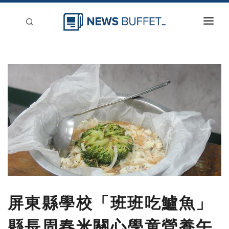
回到首頁
新聞稿分類
登入
刊登
屏東縣學校「班班吃鱸魚」
縣長周春米關心學童營養午