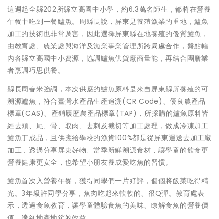
這週起全縣202所縣立高國中小學，約6.3萬名師生，都將在營養
午餐中吃到一餐鱸魚。周縣長說，屏東是養殖漁業的重地，鱸魚
加工的技術也非常厲害，因此選擇屏東縣在地養殖的優質鱸魚，
由教育處、農業處與海洋及漁業事業管理所跨局處合作，盤點轄
內各縣立高國中小資源，協調鱸魚供貨廠商量能，再結合團膳業
者烹調巧思供餐。
縣長周春米強調，本次供應的鱸魚原料是來自屏東縣所養殖的可
溯源鱸魚，符合臺灣水產品生產追溯(QR Code)、優良農產品
標章(CAS)、產銷履歷農產品標章(TAP)，所採購的鱸魚原料皆
經去頭、尾、骨、取肉、去刺及截切等加工處理，做成冷凍加工
鱸魚丁成品，且供應給學校的漁貨100%都是從屏東運送去加工廠
加工，透過分享屏東好物、當季新鮮溯源食材，讓學童的飲食更
營養健康更安全，也希望小朋友養成愛吃魚的習慣。
鱸魚首次入營養午餐，獲得同學們一片好評，個個將飯菜吃得精
光。3年級許同學分享，魚肉吃起來軟軟的、很Q彈。教育處表
示，透過食魚教育，讓學童體驗食魚的美味、瞭解食魚的營養價
值，達到地產地銷的效益。