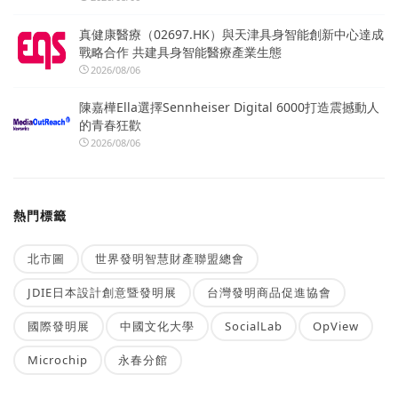
真健康醫療（02697.HK）與天津具身智能創新中心達成
戰略合作 共建具身智能醫療產業生態
2026/08/06
陳嘉樺Ella選擇Sennheiser Digital 6000打造震撼動人
的青春狂歡
2026/08/06
熱門標籤
北市圖
世界發明智慧財產聯盟總會
JDIE日本設計創意暨發明展
台灣發明商品促進協會
國際發明展
中國文化大學
SocialLab
OpView
Microchip
永春分館