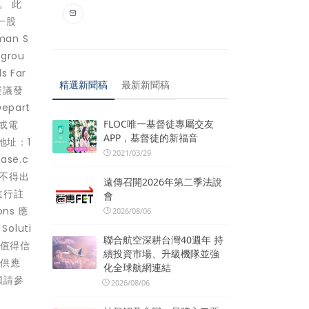
。 此
唯一股
an S
grou
 Far
精選新聞稿
最新新聞稿
擬議發
part
FLOC唯一基督徒專屬交友
，或電
APP，基督徒的新福音
s，地址：1
2021/03/29
ase.c
券不得出
遠傳召開2026年第二季法說
進行註
會
ns 應
2026/08/06
luti
聯合航空深耕台灣40週年 持
品值得信
續投資市場、升級機隊並強
的供應
化全球航網連結
煩請參
2026/08/06