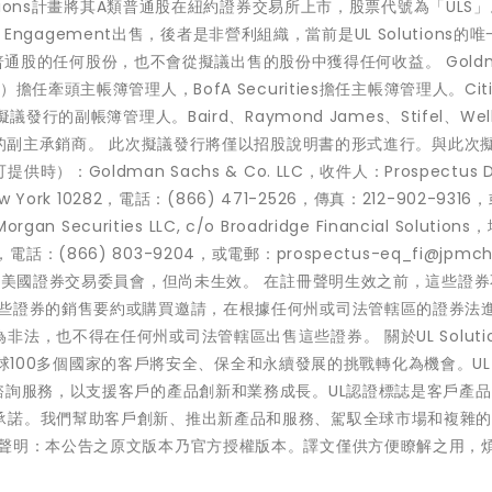
tions計畫將其A類普通股在紐約證券交易所上市，股票代號為「ULS」
 Engagement出售，後者是非營利組織，當前是UL Solutions的
A類普通股的任何股份，也不會從擬議出售的股份中獲得任何收益。 Goldm
序排列）擔任牽頭主帳簿管理人，BofA Securities擔任主帳簿管理人。Citi
此次擬議發行的副帳簿管理人。Baird、Raymond James、Stifel、Wells
任此次擬議發行的副主承銷商。 此次擬議發行將僅以招股說明書的形式進行。與此次
oldman Sachs & Co. LLC，收件人：Prospectus De
New York 10282，電話：(866) 471-2526，傳真：212-902-9316
rgan Securities LLC, c/o Broadridge Financial Solution
11717，電話：(866) 803-9204，或電郵：prospectus-eq_fi@jpmch
交至美國證券交易委員會，但尚未生效。 在註冊聲明生效之前，這些證
這些證券的銷售要約或購買邀請，在根據任何州或司法管轄區的證券法
，也不得在任何州或司法管轄區出售這些證券。 關於UL Solutio
全球100多個國家的客戶將安全、保全和永續發展的挑戰轉化為機會。UL So
諮詢服務，以支援客戶的產品創新和業務成長。UL認證標誌是客戶產
承諾。我們幫助客戶創新、推出新產品和服務、駕馭全球市場和複雜
責聲明：本公告之原文版本乃官方授權版本。譯文僅供方便瞭解之用，