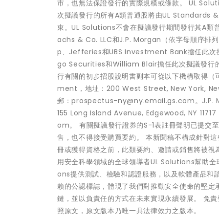
市，也無法保證發行的實際規模或條款。 UL Solu
次擬議發行的所有A類普通股將由UL Standards &
東。UL Solutions不會在擬議發行期間發行其
achs & Co. LLC和J.P. Morgan（依字母順
p、Jefferies和UBS Investment Bank擔任
go Securities和William Blair擔
行有關的初步招股說明書副本可從以下機構取得（可提供時）：G
ment，地址：200 West Street, New York, 
郵：prospectus-ny@ny.email.gs.com。J.P. Mo
155 Long Island Avenue, Edgewood, NY 
om。 有關擬議發行證券的S-1表註冊聲明已提
售，也不得接受購買要約。 本新聞稿不構成針對
冊或獲得資格之前，此類要約、邀請或銷售將被視為非法
用安全科學領域的全球領導者UL Solutions幫助
ons提供測試、檢驗和認證服務，以及軟體產品和
賴的公認標誌，體現了我們對推動安全使命的堅定
鏈，並以負責任的方式在未來實現永續發展。 免
照原文，原文版本乃唯一具法律效力之版本。