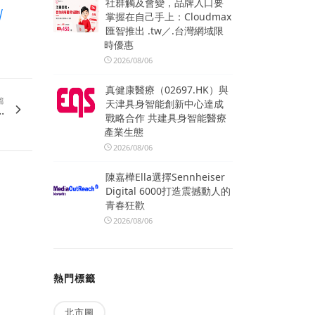
社群觸及會變，品牌入口要
/
掌握在自己手上：Cloudmax
匯智推出 .tw／.台灣網域限
時優惠
2026/08/06
真健康醫療（02697.HK）與
篇
天津具身智能創新中心達成
.
戰略合作 共建具身智能醫療
產業生態
2026/08/06
陳嘉樺Ella選擇Sennheiser
Digital 6000打造震撼動人的
青春狂歡
2026/08/06
熱門標籤
北市圖