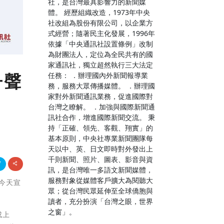
社，是台灣最具影響力的新聞媒
體。 經歷組織改造，1973年中央
社改組為股份有限公司，以企業方
式經營；隨著民主化發展，1996年
依據「中央通訊社設置條例」改制
為財團法人，定位為全民共有的國
家通訊社，獨立超然執行三大法定
冊聲
任務： ．辦理國內外新聞報導業
務，服務大眾傳播媒體。 ．辦理國
家對外新聞通訊業務，促進國際對
台灣之瞭解。 ．加強與國際新聞通
訊社合作，增進國際新聞交流。 秉
持「正確、領先、客觀、翔實」的
基本原則，中央社專業新聞團隊每
天以中、英、日文即時對外發出上
千則新聞、照片、圖表、影音與資
訊，是台灣唯一多語文新聞媒體，
服務對象從媒體客戶擴大為閱聽大
) 今天宣
眾；從台灣民眾延伸至全球僑胞與
讀者，充分扮演「台灣之眼，世界
之窗」。
成上