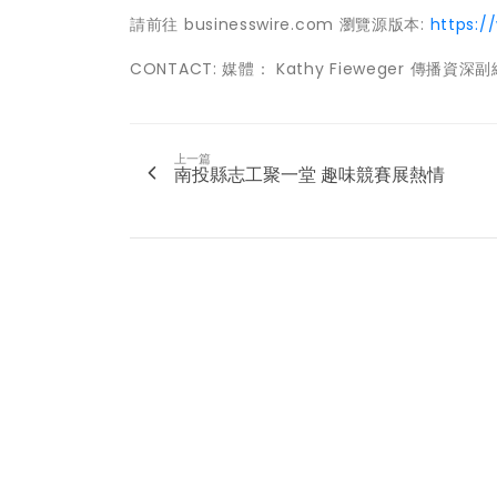
請前往 businesswire.com 瀏覽源版本:
https:/
CONTACT: 媒體： Kathy Fieweger 傳播資深副總裁
上一篇
南投縣志工聚一堂 趣味競賽展熱情