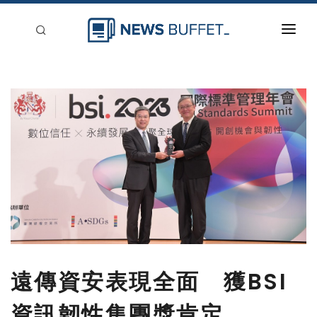
回到首頁
新聞稿分類
登入
刊登
遠傳資安表現全面 獲BSI
資訊韌性集團獎肯定