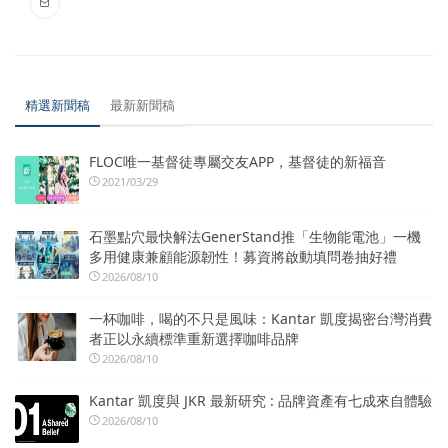
精選新聞稿
最新新聞稿
FLOC唯一基督徒專屬交友APP，基督徒的新福音
2021/03/29
石墨點穴最快解法GenerStand推「生物能電池」一機
多用健康兼顧能源韌性！募資將啟動填問卷抽好禮
2026/08/10
一杯咖啡，喝的不只是風味：Kantar 凱度揭密台灣消費
者正以永續標準重新選擇咖啡品牌
2026/08/10
Kantar 凱度與 JKR 最新研究 : 品牌資產有七成來自體驗
2026/08/10