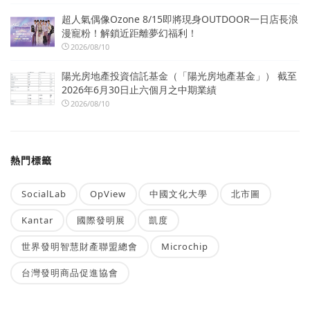
超人氣偶像Ozone 8/15即將現身OUTDOOR一日店長浪
漫寵粉！解鎖近距離夢幻福利！
2026/08/10
陽光房地產投資信託基金（「陽光房地產基金」） 截至
2026年6月30日止六個月之中期業績
2026/08/10
熱門標籤
SocialLab
OpView
中國文化大學
北市圖
Kantar
國際發明展
凱度
世界發明智慧財產聯盟總會
Microchip
台灣發明商品促進協會