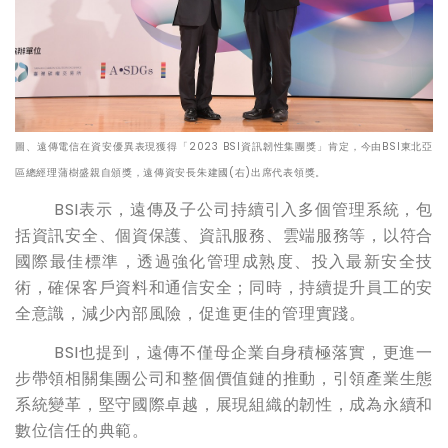
圖、遠傳電信在資安優異表現獲得「2023 BSI資訊韌性集團獎」肯定，今由BSI東北亞
區總經理蒲樹盛親自頒獎，遠傳資安長朱建國(右)出席代表領獎。
BSI表示，遠傳及子公司持續引入多個管理系統，包
括資訊安全、個資保護、資訊服務、雲端服務等，以符合
國際最佳標準，透過強化管理成熟度、投入最新安全技
術，確保客戶資料和通信安全；同時，持續提升員工的安
全意識，減少內部風險，促進更佳的管理實踐。
BSI也提到，遠傳不僅母企業自身積極落實，更進一
步帶領相關集團公司和整個價值鏈的推動，引領產業生態
系統變革，堅守國際卓越，展現組織的韌性，成為永續和
數位信任的典範。