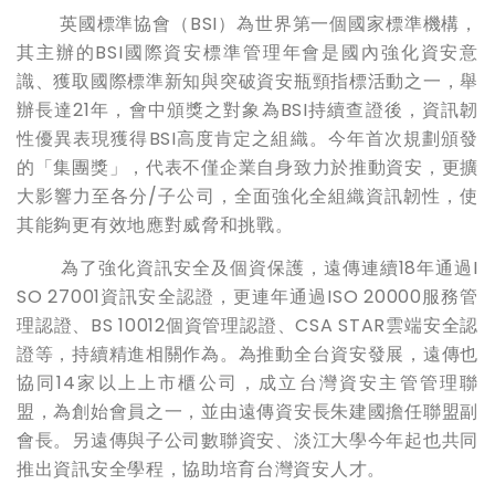
英國標準協會（BSI）為世界第一個國家標準機構，
其主辦的BSI國際資安標準管理年會是國內強化資安意
識、獲取國際標準新知與突破資安瓶頸指標活動之一，舉
辦長達21年，會中頒獎之對象為BSI持續查證後，資訊韌
性優異表現獲得BSI高度肯定之組織。今年首次規劃頒發
的「集團獎」，代表不僅企業自身致力於推動資安，更擴
大影響力至各分/子公司，全面強化全組織資訊韌性，使
其能夠更有效地應對威脅和挑戰。
為了強化資訊安全及個資保護，遠傳連續18年通過I
SO 27001資訊安全認證，更連年通過ISO 20000服務管
理認證、BS 10012個資管理認證、CSA STAR雲端安全認
證等，持續精進相關作為。為推動全台資安發展，遠傳也
協同14家以上上市櫃公司，成立台灣資安主管管理聯
盟，為創始會員之一，並由遠傳資安長朱建國擔任聯盟副
會長。另遠傳與子公司數聯資安、淡江大學今年起也共同
推出資訊安全學程，協助培育台灣資安人才。