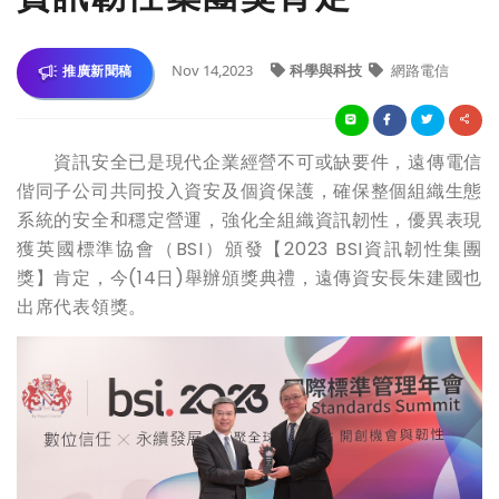
Nov 14,2023
科學與科技
網路電信
推廣新聞稿
資訊安全已是現代企業經營不可或缺要件，遠傳電信
偕同子公司共同投入資安及個資保護，確保整個組織生態
系統的安全和穩定營運，強化全組織資訊韌性，優異表現
獲英國標準協會（BSI）頒發【2023 BSI資訊韌性集團
獎】肯定，今(14日)舉辦頒獎典禮，遠傳資安長朱建國也
出席代表領獎。